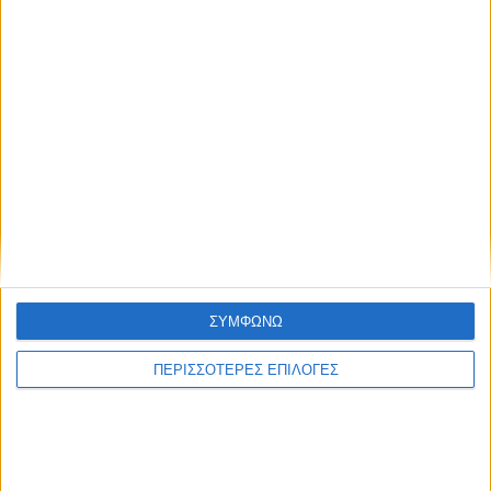
ΣΥΜΦΩΝΩ
ΑΘΛΗΤΙΚΑ
ΠΕΡΙΣΣΟΤΕΡΕΣ ΕΠΙΛΟΓΕΣ
To ρόστερ της Αναγέννησης και οι ρόλοι
στο νέο μοντέλο διοίκησης