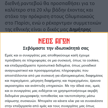
διεθνή ραντεβού θα προσπαθήσει για το
καλύτερο στα 20 χλμ βάδην έχοντας και
στόχο την πρόκριση στους Ολυμπιακούς
στο Παρίσι, ενώ ο ρέκορντμαν συμμετοχών
της εθνικής είναι ο δικός μας
Δημήτρης
Τσιάμης
στο τριπλούν!
Παρών για πρώτη φορά και ο συμπολίτης
Σεβόμαστε την ιδιωτικότητά σας
σπρίντερ
Σωτήρης Γκαραγκάνης
!
Εμείς και οι συνεργάτες μας αποθηκεύουμε και/ή έχουμε
πρόσβαση σε πληροφορίες σε μια συσκευή, όπως τα cookies,
και επεξεργαζόμαστε προσωπικά δεδομένα, όπως μοναδικοί
Ο αθλητισμός για μία ακόμη φορά αποτελεί
αναγνωριστικοί και προσαρμοσμένες πληροφορίες που
τον καλύτερο πρεσβευτή της περιοχής μας,
αποστέλλονται από μια συσκευή για εξατομικευμένες διαφημίσεις
όχι μόνο στην Ελλάδα αλλά στον κόσμο
και περιεχόμενο, μέτρηση διαφήμισης και περιεχομένου, έρευνα
ακροατηρίου και ανάπτυξη υπηρεσιών.
Με την άδειά σας, εμείς
ολόκληρο!
και οι συνεργάτες μας ενδέχεται να χρησιμοποιήσουμε ακριβή
δεδομένα γεωγραφικής τοποθεσίας και ταυτοποίησης μέσω
Ευχόμαστε από καρδιάς τα καλύτερα στα
σάρωσης συσκευών. Μπορείτε να κάνετε κλικ για να συναινέσετε
παιδιά μας και πάνω απ’ όλα ν’ απολαύσουν
στην επεξεργασία από εμάς και τους συνεργάτες μας όπως