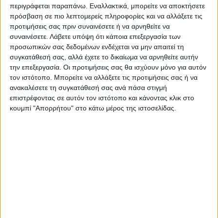
περιγράφεται παραπάνω. Εναλλακτικά, μπορείτε να αποκτήσετε
τη συμμετοχή τους που από μόνη της είναι
πρόσβαση σε πιο λεπτομερείς πληροφορίες και να αλλάξετε τις
κάτι το σπουδαίο…
προτιμήσεις σας πριν συναινέσετε ή να αρνηθείτε να
συναινέσετε.
Λάβετε υπόψη ότι κάποια επεξεργασία των
προσωπικών σας δεδομένων ενδέχεται να μην απαιτεί τη
Θ.Κ.
συγκατάθεσή σας, αλλά έχετε το δικαίωμα να αρνηθείτε αυτήν
την επεξεργασία. Οι προτιμήσεις σας θα ισχύουν μόνο για αυτόν
•
Η φωτογραφία είναι λίγο πριν την
τον ιστότοπο. Μπορείτε να αλλάξετε τις προτιμήσεις σας ή να
αναχώρηση της αποστολής
ανακαλέσετε τη συγκατάθεσή σας ανά πάσα στιγμή
επιστρέφοντας σε αυτόν τον ιστότοπο και κάνοντας κλικ στο
κουμπί "Απορρήτου" στο κάτω μέρος της ιστοσελίδας.
Τελευταίες Ειδήσεις Σήμερα
Ακολούθησε την εφημερίδα ΝΕΟΣ
ΑΓΩΝ στο Google News!
Όλες οι εξελίξεις στην περιοχή της
Καρδίτσας και ευρύτερα της Θεσσαλίας
ΠΡΟΗΓΟΥΜΕΝΟ ΑΡΘΡΟ
ΕΠΟΜΕΝΟ ΑΡΘΡΟ