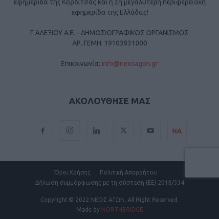
εφημερίδα της Καρδίτσας και η 2η μεγαλύτερη περιφερειακή
εφημερίδα της Ελλάδας!
Γ ΑΛΕΞΙΟΥ Α.Ε. - ΔΗΜΟΣΙΟΓΡΑΦΙΚΟΣ ΟΡΓΑΝΙΣΜΟΣ
ΑΡ. ΓΕΜΗ: 19103931000
Επικοινωνία:
info@neosagon.gr
ΑΚΟΛΟΥΘΗΣΕ ΜΑΣ
ΝΑ
Όροι Χρήσης
Πολιτική Απορρήτου
Δήλωση συμμόρφωσης με τη σύσταση (ΕΕ) 2018/334
Copyright
© 2022 ΝΕΟΣ ΑΓΩΝ.
All Right Reserved.
Made by
NORTHBRIDGE
.