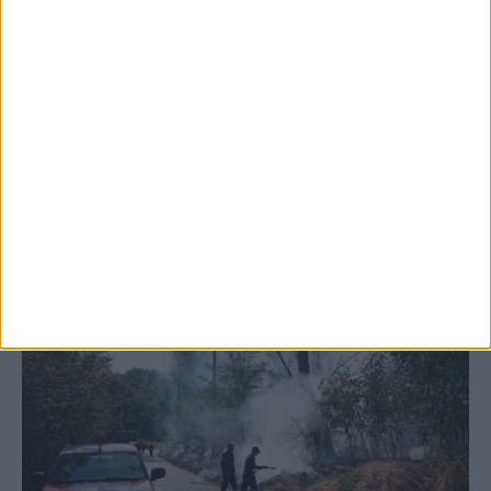
5 Αυγούστου 2026, 6:14 μμ
Παρανάλωμα του πυρός έγινε ΙΧ έξω από
το Μορφοβούνι, έσπευσε η Πυροσβεστική
(ΦΩΤΟ)
ΚΑΡΔΙΤΣΑ