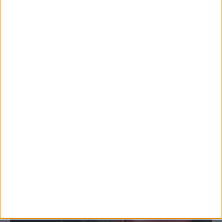
Μετά από θάνατο κατοίκου
επιβεβαιώθηκε το κρούσμα του ιού του
Δυτικού Νείλου στην Κυψέλη - ο Δήμος
Σοφάδων στις...
ΚΑΡΔΙΤΣΑ