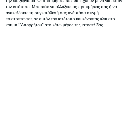
την επεξεργασία. Οι προτιμήσεις σας θα ισχύουν μόνο για αυτόν
τον ιστότοπο. Μπορείτε να αλλάξετε τις προτιμήσεις σας ή να
ανακαλέσετε τη συγκατάθεσή σας ανά πάσα στιγμή
επιστρέφοντας σε αυτόν τον ιστότοπο και κάνοντας κλικ στο
κουμπί "Απορρήτου" στο κάτω μέρος της ιστοσελίδας.
ΓΝΩΜΕΣ & ΣΧΟΛΙΑ
Ουραγός των εξαγωγών ο Ν. Καρδίτσας:
ίσως διαφέρει η ακριβής εικόνα, δίχως να
αλλάζει η ουσία