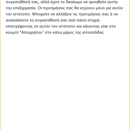
ΝΕΟΣ ΑΓΩΝ
συγκατάθεσή σας, αλλά έχετε το δικαίωμα να αρνηθείτε αυτήν
την επεξεργασία. Οι προτιμήσεις σας θα ισχύουν μόνο για αυτόν
https://neosagon.gr
τον ιστότοπο. Μπορείτε να αλλάξετε τις προτιμήσεις σας ή να
Η Αρχαιότερη Καθημερινή Πρωινή Εφημερίδα της Καρδίτσας
ανακαλέσετε τη συγκατάθεσή σας ανά πάσα στιγμή
επιστρέφοντας σε αυτόν τον ιστότοπο και κάνοντας κλικ στο
κουμπί "Απορρήτου" στο κάτω μέρος της ιστοσελίδας.
ΠΑΡΟΜΟΙΑ ΑΡΘΡΑ