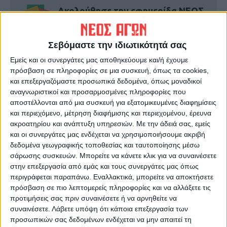
Ακολούθησε την εφημερίδα ΝΕΟΣ
ΑΓΩΝ στο Google News!
Όλες οι εξελίξεις στην περιοχή της
Σεβόμαστε την ιδιωτικότητά σας
Καρδίτσας και ευρύτερα της Θεσσαλίας
Εμείς και οι συνεργάτες μας αποθηκεύουμε και/ή έχουμε
πρόσβαση σε πληροφορίες σε μια συσκευή, όπως τα cookies,
και επεξεργαζόμαστε προσωπικά δεδομένα, όπως μοναδικοί
ΠΡΟΗΓΟΥΜΕΝΟ ΑΡΘΡΟ
ΕΠΟΜΕΝΟ ΑΡΘΡΟ
αναγνωριστικοί και προσαρμοσμένες πληροφορίες που
Έγκλημα στην Άρτα:
Ο πρώτος πολιτικός γάμος
αποστέλλονται από μια συσκευή για εξατομικευμένες διαφημίσεις
Μπροστά στα μάτια του
στην Καρδίτσα
και περιεχόμενο, μέτρηση διαφήμισης και περιεχομένου, έρευνα
παιδιού του σκότωσε τον
ακροατηρίου και ανάπτυξη υπηρεσιών.
Με την άδειά σας, εμείς
πεθερό του ο 29χρονος
και οι συνεργάτες μας ενδέχεται να χρησιμοποιήσουμε ακριβή
δεδομένα γεωγραφικής τοποθεσίας και ταυτοποίησης μέσω
σάρωσης συσκευών. Μπορείτε να κάνετε κλικ για να συναινέσετε
στην επεξεργασία από εμάς και τους συνεργάτες μας όπως
περιγράφεται παραπάνω. Εναλλακτικά, μπορείτε να αποκτήσετε
πρόσβαση σε πιο λεπτομερείς πληροφορίες και να αλλάξετε τις
προτιμήσεις σας πριν συναινέσετε ή να αρνηθείτε να
συναινέσετε.
Λάβετε υπόψη ότι κάποια επεξεργασία των
προσωπικών σας δεδομένων ενδέχεται να μην απαιτεί τη