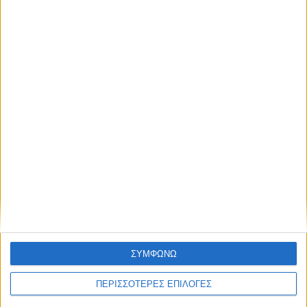
ΓΝΩΜΕΣ & ΣΧΟΛΙΑ
Γεμίζουν τα ορεινά χωριά
ΘΕΣΣΑΛΙΑ FM
ΑΚΟΥΣΤΕ ΖΩΝΤΑΝΑ
ΣΥΜΦΩΝΩ
ΕΠΙΚΕΦΑΛΗΣ ΕΙΔΗΣΕΙΣ
ΠΕΡΙΣΣΟΤΕΡΕΣ ΕΠΙΛΟΓΕΣ