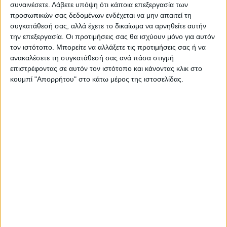
ΠΡΟΗΓΟΥΜΕΝΟ ΑΡΘΡΟ
ΕΠΟΜΕΝΟ ΑΡΘΡΟ
συναινέσετε.
Λάβετε υπόψη ότι κάποια επεξεργασία των
Για τους σχολικούς
Στα βουνά της Αργιθέας...
προσωπικών σας δεδομένων ενδέχεται να μην απαιτεί τη
περιπάτους
συγκατάθεσή σας, αλλά έχετε το δικαίωμα να αρνηθείτε αυτήν
την επεξεργασία. Οι προτιμήσεις σας θα ισχύουν μόνο για αυτόν
τον ιστότοπο. Μπορείτε να αλλάξετε τις προτιμήσεις σας ή να
ανακαλέσετε τη συγκατάθεσή σας ανά πάσα στιγμή
επιστρέφοντας σε αυτόν τον ιστότοπο και κάνοντας κλικ στο
κουμπί "Απορρήτου" στο κάτω μέρος της ιστοσελίδας.
ΝΕΟΣ ΑΓΩΝ
https://neosagon.gr
Η Αρχαιότερη Καθημερινή Πρωινή Εφημερίδα της Καρδίτσας
ΠΑΡΟΜΟΙΑ ΑΡΘΡΑ