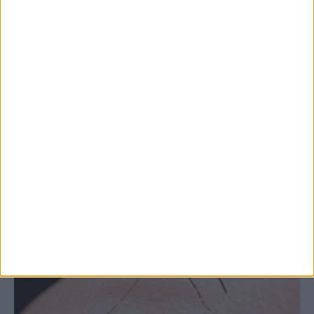
7 Αυγούστου 2026, 10:52 πμ
Θετικό το εμπορικό ισοζύγιο στη
Θεσσαλία, με την Καρδίτσα όμως ουραγό
στις εξαγωγές (πίνακες)
ΚΑΡΔΙΤΣΑ