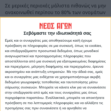
Σε μερικές περιοχές μάλιστα πιθανώς να μην
ανακοινωθεί περίπου το 80% των ονομάτων
που θα στελεχώσουν τα ψηφοδέλτια. Για
την Καρδίτσα πάντως το πιο πιθανό είναι να
γίνει ανακοίνωση και των έξι προσώπων
Σεβόμαστε την ιδιωτικότητά σας
που θα απαρτίζουν το τοπικό ψηφοδέλτιο.
Εμείς και οι συνεργάτες μας αποθηκεύουμε και/ή έχουμε
Κ.Π.
πρόσβαση σε πληροφορίες σε μια συσκευή, όπως τα cookies,
και επεξεργαζόμαστε προσωπικά δεδομένα, όπως μοναδικοί
αναγνωριστικοί και προσαρμοσμένες πληροφορίες που
Τελευταίες Ειδήσεις Σήμερα
αποστέλλονται από μια συσκευή για εξατομικευμένες διαφημίσεις
και περιεχόμενο, μέτρηση διαφήμισης και περιεχομένου, έρευνα
ακροατηρίου και ανάπτυξη υπηρεσιών.
Με την άδειά σας, εμείς
Ακολούθησε την εφημερίδα ΝΕΟΣ
και οι συνεργάτες μας ενδέχεται να χρησιμοποιήσουμε ακριβή
δεδομένα γεωγραφικής τοποθεσίας και ταυτοποίησης μέσω
ΑΓΩΝ στο Google News!
σάρωσης συσκευών. Μπορείτε να κάνετε κλικ για να συναινέσετε
Όλες οι εξελίξεις στην περιοχή της
στην επεξεργασία από εμάς και τους συνεργάτες μας όπως
Καρδίτσας και ευρύτερα της Θεσσαλίας
περιγράφεται παραπάνω. Εναλλακτικά, μπορείτε να αποκτήσετε
πρόσβαση σε πιο λεπτομερείς πληροφορίες και να αλλάξετε τις
προτιμήσεις σας πριν συναινέσετε ή να αρνηθείτε να