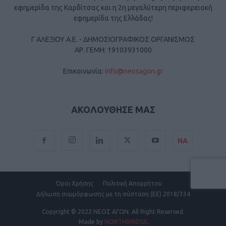
εφημερίδα της Καρδίτσας και η 2η μεγαλύτερη περιφερειακή
εφημερίδα της Ελλάδας!
Γ ΑΛΕΞΙΟΥ Α.Ε. - ΔΗΜΟΣΙΟΓΡΑΦΙΚΟΣ ΟΡΓΑΝΙΣΜΟΣ
ΑΡ. ΓΕΜΗ: 19103931000
Επικοινωνία:
info@neosagon.gr
ΑΚΟΛΟΥΘΗΣΕ ΜΑΣ
ΝΑ
Όροι Χρήσης
Πολιτική Απορρήτου
Δήλωση συμμόρφωσης με τη σύσταση (ΕΕ) 2018/334
Copyright
© 2022 ΝΕΟΣ ΑΓΩΝ.
All Right Reserved.
Made by
NORTHBRIDGE
.