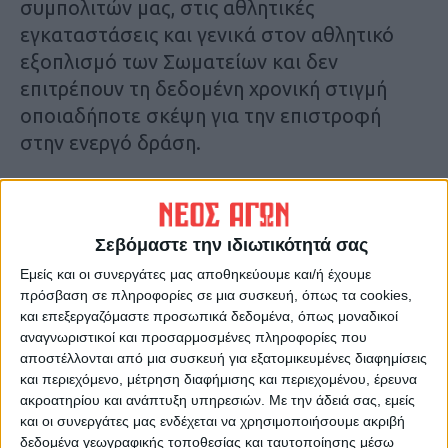
συμπολιτών μας, στις αθλητικές
εγκαταστάσεις και γενικά στον αθλητικό
εξοπλισμό των Σωματείων και δεν
επιτρέπουν τη δεδομένη χρονική στιγμή
οποιαδήποτε σκέψη για την επιστροφή
στην ενεργό δράση.
Η Διοίκηση της ΕΠΣ Καρδίτσας αποφάσισε
να πραγματοποιηθεί την Πέμπτη 28-9-2023
Σεβόμαστε την ιδιωτικότητά σας
συνάντηση με τα Σωματεία της Α΄ και Β΄
Ερασιτεχνικής στα Γραφεία της Ένωσης
Εμείς και οι συνεργάτες μας αποθηκεύουμε και/ή έχουμε
πρόσβαση σε πληροφορίες σε μια συσκευή, όπως τα cookies,
(Αζά 6), ώρα 19:00 για τα Σωματεία της Β΄
και επεξεργαζόμαστε προσωπικά δεδομένα, όπως μοναδικοί
και ώρα 20:30 για τα Σωματεία της Α΄, ώστε
αναγνωριστικοί και προσαρμοσμένες πληροφορίες που
να υπάρξει από κοινού απόφαση για το τι
αποστέλλονται από μια συσκευή για εξατομικευμένες διαφημίσεις
και περιεχόμενο, μέτρηση διαφήμισης και περιεχομένου, έρευνα
μέλλει γενέσθαι με τη διεξαγωγή των
ακροατηρίου και ανάπτυξη υπηρεσιών.
Με την άδειά σας, εμείς
πρωταθλήματος και του Κυπέλλου
και οι συνεργάτες μας ενδέχεται να χρησιμοποιήσουμε ακριβή
Ερασιτεχνών.
δεδομένα γεωγραφικής τοποθεσίας και ταυτοποίησης μέσω