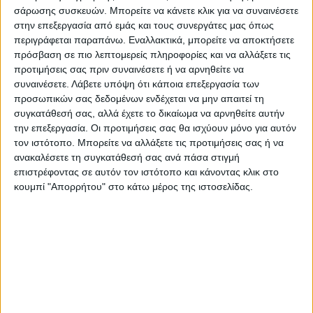
σάρωσης συσκευών. Μπορείτε να κάνετε κλικ για να συναινέσετε
στην επεξεργασία από εμάς και τους συνεργάτες μας όπως
Σε ότι αφορά το πρωτάθλημα της Γ΄
περιγράφεται παραπάνω. Εναλλακτικά, μπορείτε να αποκτήσετε
Ερασιτεχνικής θα υπάρξει νεώτερη
πρόσβαση σε πιο λεπτομερείς πληροφορίες και να αλλάξετε τις
ανακοίνωση από τη διοργανώτρια αρχή.
προτιμήσεις σας πριν συναινέσετε ή να αρνηθείτε να
συναινέσετε.
Λάβετε υπόψη ότι κάποια επεξεργασία των
προσωπικών σας δεδομένων ενδέχεται να μην απαιτεί τη
Η Διοίκηση της Ένωσης θα είναι πάντα σε
συγκατάθεσή σας, αλλά έχετε το δικαίωμα να αρνηθείτε αυτήν
επικοινωνία με τα σωματεία – μέλη της και
την επεξεργασία. Οι προτιμήσεις σας θα ισχύουν μόνο για αυτόν
έχει ήδη αιτηθεί εγγράφως τόσο στην ΕΠΟ
τον ιστότοπο. Μπορείτε να αλλάξετε τις προτιμήσεις σας ή να
ανακαλέσετε τη συγκατάθεσή σας ανά πάσα στιγμή
όσο και στην Γ.Γ.Α την οικονομική ενίσχυση
επιστρέφοντας σε αυτόν τον ιστότοπο και κάνοντας κλικ στο
αυτών η οποία θα μπορέσει να καλύψει
κουμπί "Απορρήτου" στο κάτω μέρος της ιστοσελίδας.
μέρος των αναγκών τους’’.
Η Ε.Ε της ΕΠΣ Καρδίτσας
Δ.Φ.
Τελευταίες Ειδήσεις Σήμερα