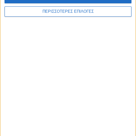
ΠΕΡΙΣΣΟΤΕΡΕΣ ΕΠΙΛΟΓΕΣ
ΑΘΛΗΤΙΚΑ
Δεν τα κατάφερε ούτε ο ΠΑΟΚ, έχασε από
την Αντερλεχτ (0-1)
ΘΕΣΣΑΛΙΑ FM