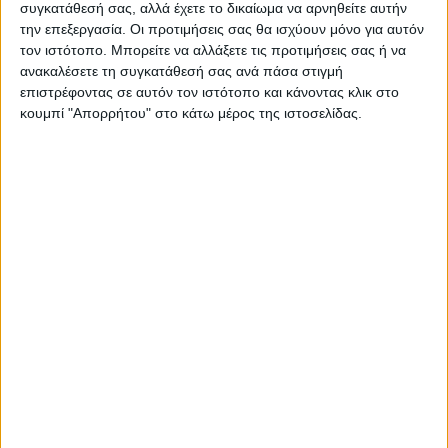
συγκατάθεσή σας, αλλά έχετε το δικαίωμα να αρνηθείτε αυτήν
ΝΕΟΣ ΑΓΩΝ
την επεξεργασία. Οι προτιμήσεις σας θα ισχύουν μόνο για αυτόν
https://neosagon.gr
τον ιστότοπο. Μπορείτε να αλλάξετε τις προτιμήσεις σας ή να
ανακαλέσετε τη συγκατάθεσή σας ανά πάσα στιγμή
Η Αρχαιότερη Καθημερινή Πρωινή Εφημερίδα της Καρδίτσας
επιστρέφοντας σε αυτόν τον ιστότοπο και κάνοντας κλικ στο
κουμπί "Απορρήτου" στο κάτω μέρος της ιστοσελίδας.
ΠΑΡΟΜΟΙΑ ΑΡΘΡΑ