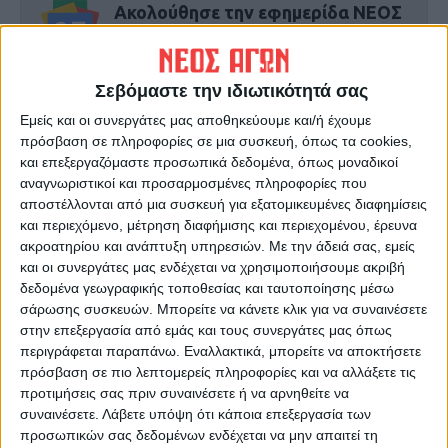
Ακολούθησε την εφημερίδα ΝΕΟΣ
ΑΓΩΝ στο Google News!
Όλες οι εξελίξεις στην περιοχή της
Καρδίτσας και ευρύτερα της Θεσσαλίας
Σεβόμαστε την ιδιωτικότητά σας
Εμείς και οι συνεργάτες μας αποθηκεύουμε και/ή έχουμε
πρόσβαση σε πληροφορίες σε μια συσκευή, όπως τα cookies,
ΠΡΟΗΓΟΥΜΕΝΟ ΑΡΘΡΟ
ΕΠΟΜΕΝΟ ΑΡΘΡΟ
και επεξεργαζόμαστε προσωπικά δεδομένα, όπως μοναδικοί
Δεν είναι πολυτέλεια
Λευτέρης Αυγενάκης στη
αναγνωριστικοί και προσαρμοσμένες πληροφορίες που
συνάντηση της ΔΟΒ στη
αποστέλλονται από μια συσκευή για εξατομικευμένες διαφημίσεις
Λάρισα: Το βαμβάκι είναι
και περιεχόμενο, μέτρηση διαφήμισης και περιεχομένου, έρευνα
εθνικό προϊόν και θα το
ακροατηρίου και ανάπτυξη υπηρεσιών.
Με την άδειά σας, εμείς
στηρίξουμε (ΦΩΤΟ)
και οι συνεργάτες μας ενδέχεται να χρησιμοποιήσουμε ακριβή
δεδομένα γεωγραφικής τοποθεσίας και ταυτοποίησης μέσω
σάρωσης συσκευών. Μπορείτε να κάνετε κλικ για να συναινέσετε
στην επεξεργασία από εμάς και τους συνεργάτες μας όπως
περιγράφεται παραπάνω. Εναλλακτικά, μπορείτε να αποκτήσετε
πρόσβαση σε πιο λεπτομερείς πληροφορίες και να αλλάξετε τις
προτιμήσεις σας πριν συναινέσετε ή να αρνηθείτε να
συναινέσετε.
Λάβετε υπόψη ότι κάποια επεξεργασία των
προσωπικών σας δεδομένων ενδέχεται να μην απαιτεί τη