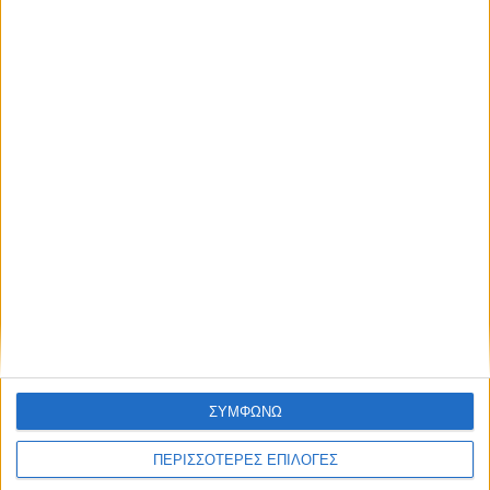
ΓΝΩΜΕΣ & ΣΧΟΛΙΑ
Χρειάζεται επισκευή
ΘΕΣΣΑΛΙΑ FM
ΣΥΜΦΩΝΩ
ΑΚΟΥΣΤΕ ΖΩΝΤΑΝΑ
ΠΕΡΙΣΣΟΤΕΡΕΣ ΕΠΙΛΟΓΕΣ