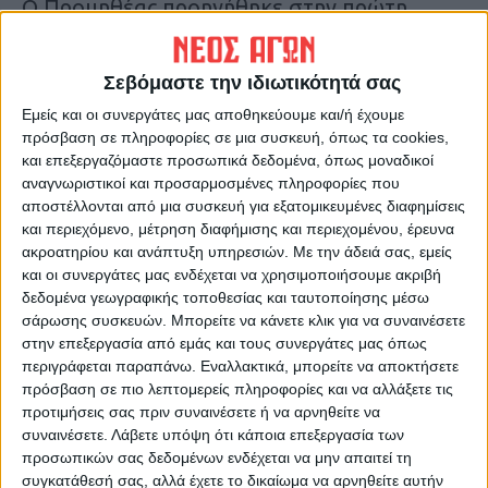
Ο Προμηθέας προηγήθηκε στην πρώτη
περίοδο με 27-19, ενώ έκλεισε το ημίχρονο
με 52-38, δείχνοντας ότι έχει “καθαρίσει”
Σεβόμαστε την ιδιωτικότητά σας
την υπόθεση νίκη!
Εμείς και οι συνεργάτες μας αποθηκεύουμε και/ή έχουμε
πρόσβαση σε πληροφορίες σε μια συσκευή, όπως τα cookies,
Υπολόγιζε όμως δίχως το… πνεύμα της
και επεξεργαζόμαστε προσωπικά δεδομένα, όπως μοναδικοί
Καρδιτσιώτικης ομάδας που δεν λυγά
αναγνωριστικοί και προσαρμοσμένες πληροφορίες που
αποστέλλονται από μια συσκευή για εξατομικευμένες διαφημίσεις
εύκολα φέτος και απέδειξε πως δεν είναι
και περιεχόμενο, μέτρηση διαφήμισης και περιεχομένου, έρευνα
τυχαία η τρομερή πορεία που
ακροατηρίου και ανάπτυξη υπηρεσιών.
Με την άδειά σας, εμείς
πραγματοποίησε στην κανονική περίοδο.
και οι συνεργάτες μας ενδέχεται να χρησιμοποιήσουμε ακριβή
δεδομένα γεωγραφικής τοποθεσίας και ταυτοποίησης μέσω
σάρωσης συσκευών. Μπορείτε να κάνετε κλικ για να συναινέσετε
Με μία άμυνα για σεμινάριο κατάφερε να
στην επεξεργασία από εμάς και τους συνεργάτες μας όπως
επιστρέψει στο ματς αν και βρέθηκε να
περιγράφεται παραπάνω. Εναλλακτικά, μπορείτε να αποκτήσετε
χάνει με 18 πόντους και να μπει για τα καλά
πρόσβαση σε πιο λεπτομερείς πληροφορίες και να αλλάξετε τις
προτιμήσεις σας πριν συναινέσετε ή να αρνηθείτε να
στη διεκδίκηση της νίκης. Το τρίτο
συναινέσετε.
Λάβετε υπόψη ότι κάποια επεξεργασία των
δεκάλεπτο έκλεισε με σκορ 65-59 και στο
προσωπικών σας δεδομένων ενδέχεται να μην απαιτεί τη
τέταρτο και τελευταίο έγινε μάχη
συγκατάθεσή σας, αλλά έχετε το δικαίωμα να αρνηθείτε αυτήν