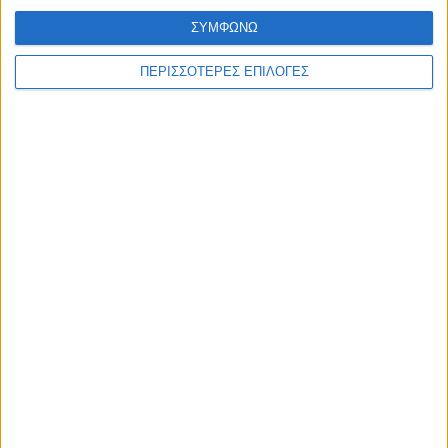
ΣΥΜΦΩΝΩ
ΠΕΡΙΣΣΟΤΕΡΕΣ ΕΠΙΛΟΓΕΣ
UNCATEGORIZED
Οι Καρδιτσιώτες και η Αναγέννηση