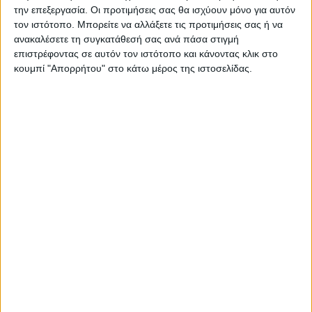
την επεξεργασία. Οι προτιμήσεις σας θα ισχύουν μόνο για αυτόν
τον ιστότοπο. Μπορείτε να αλλάξετε τις προτιμήσεις σας ή να
Ο Προμηθέας εκτελούσε συνεχώς βολές
ανακαλέσετε τη συγκατάθεσή σας ανά πάσα στιγμή
ενώ δεν συμπλήρωσε ποτέ τα πέντε φάουλ
επιστρέφοντας σε αυτόν τον ιστότοπο και κάνοντας κλικ στο
στην τελευταία περίοδο (!!!) και ο ΑΣΚ
κουμπί "Απορρήτου" στο κάτω μέρος της ιστοσελίδας.
“μάτωνε” για να βάλει καλάθι! Τα έβαζε
όμως και έμεινε ζωντανός μέχρι το τέλος.
Στα 1’και 11” ο Κασελάκης με ένα τρίποντο
έφερε την διαφορά στους τρεις (74-71) και
12 δεύτερα για το τέλος ο Αλεν με νέο
τρίποντο στους δύο (78-76).
Η ανατροπή, δυστυχώς δεν ολοκληρώθηκε
με τον Προμηθέα να συνεχίζει από τη
γραμμή των βολών και να κερδίζει τελικά με
μόλις 4 πόντους (80-76) το παιχνίδι
κάνοντας το 1-0 στη σειρά.