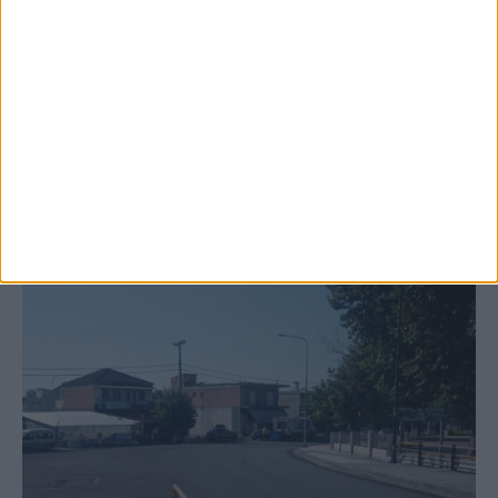
κτιρίων σε Αγναντερό και Ριζοβούνι
ΚΑΡΔΙΤΣΑ