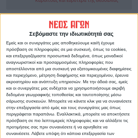
Καρδίτσας και ευρύτερα της Θεσσαλίας
ΠΡΟΗΓΟΥΜΕΝΟ ΑΡΘΡΟ
ΕΠΟΜΕΝΟ ΑΡΘΡΟ
Αντέχετε οικονομικά τις
40 χρόνια Καρναβάλι
Σεβόμαστε την ιδιωτικότητά σας
αυξήσεις στο ύψος των
Σοφάδων
δόσεων των δανείων λόγω
Εμείς και οι συνεργάτες μας αποθηκεύουμε και/ή έχουμε
της ανόδου στα επιτόκια;
πρόσβαση σε πληροφορίες σε μια συσκευή, όπως τα cookies,
και επεξεργαζόμαστε προσωπικά δεδομένα, όπως μοναδικοί
αναγνωριστικοί και προσαρμοσμένες πληροφορίες που
αποστέλλονται από μια συσκευή για εξατομικευμένες διαφημίσεις
και περιεχόμενο, μέτρηση διαφήμισης και περιεχομένου, έρευνα
ακροατηρίου και ανάπτυξη υπηρεσιών.
Με την άδειά σας, εμείς
και οι συνεργάτες μας ενδέχεται να χρησιμοποιήσουμε ακριβή
δεδομένα γεωγραφικής τοποθεσίας και ταυτοποίησης μέσω
σάρωσης συσκευών. Μπορείτε να κάνετε κλικ για να συναινέσετε
στην επεξεργασία από εμάς και τους συνεργάτες μας όπως
ΝΕΟΣ ΑΓΩΝ
περιγράφεται παραπάνω. Εναλλακτικά, μπορείτε να αποκτήσετε
https://neosagon.gr
πρόσβαση σε πιο λεπτομερείς πληροφορίες και να αλλάξετε τις
προτιμήσεις σας πριν συναινέσετε ή να αρνηθείτε να
Η Αρχαιότερη Καθημερινή Πρωινή Εφημερίδα της Καρδίτσας
συναινέσετε.
Λάβετε υπόψη ότι κάποια επεξεργασία των