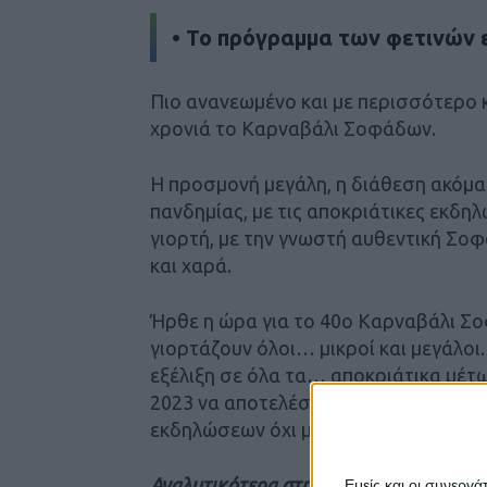
• Το πρόγραμμα των φετινών
Πιο ανανεωμένο και με περισσότερο κ
χρονιά το Καρναβάλι Σοφάδων.
Η προσμονή μεγάλη, η διάθεση ακόμα
πανδημίας, με τις αποκριάτικες εκδηλ
γιορτή, με την γνωστή αυθεντική Σοφ
και χαρά.
Ήρθε η ώρα για το 40ο Καρναβάλι Σο
γιορτάζουν όλοι… μικροί και μεγάλοι.
εξέλιξη σε όλα τα… αποκριάτικα μέτ
2023 να αποτελέσει για μια ακόμη φ
εκδηλώσεων όχι μόνο στο Ν. Καρδίτσα
Αναλυτικότερα στην έντυπη έκδοση του
Εμείς και οι συνεργ