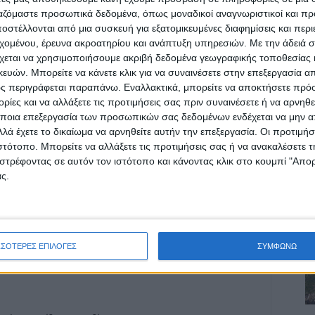
ργαζόμαστε προσωπικά δεδομένα, όπως μοναδικοί αναγνωριστικοί και 
στέλλονται από μια συσκευή για εξατομικευμένες διαφημίσεις και περ
εχομένου, έρευνα ακροατηρίου και ανάπτυξη υπηρεσιών.
Με την άδειά σα
χεται να χρησιμοποιήσουμε ακριβή δεδομένα γεωγραφικής τοποθεσίας 
ών. Μπορείτε να κάνετε κλικ για να συναινέσετε στην επεξεργασία απ
ς περιγράφεται παραπάνω. Εναλλακτικά, μπορείτε να αποκτήσετε πρό
ρίδα ΝΕΟΣ ΑΓΩΝ στο Google News!
ίες και να αλλάξετε τις προτιμήσεις σας πριν συναινέσετε ή να αρνηθεί
οχή της Καρδίτσας και ευρύτερα της Θεσσαλίας
ποια επεξεργασία των προσωπικών σας δεδομένων ενδέχεται να μην απ
λά έχετε το δικαίωμα να αρνηθείτε αυτήν την επεξεργασία. Οι προτιμήσ
ιστότοπο. Μπορείτε να αλλάξετε τις προτιμήσεις σας ή να ανακαλέσετε
στρέφοντας σε αυτόν τον ιστότοπο και κάνοντας κλικ στο κουμπί "Απ
ΕΠΟΜΕΝΟ ΑΡΘΡΟ
ς.
.
Ταλιμπάν: Συνέλαβαν πανεπιστημιακό που
κατήγγειλε τον αποκλεισμό των γυναικών από
το πανεπιστήμιο
ΣΣΟΤΕΡΕΣ ΕΠΙΛΟΓΕΣ
ΣΥΜΦΩΝΩ