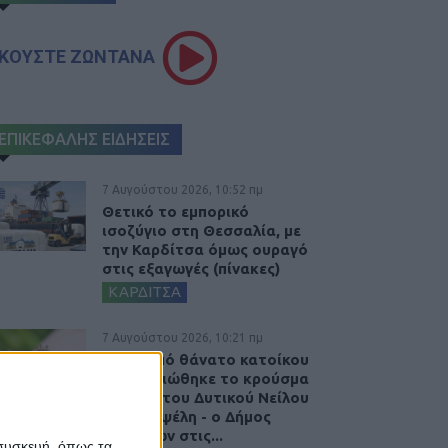
ΚΟΥΣΤΕ ΖΩΝΤΑΝΑ
ΕΠΙΚΕΦΑΛΗΣ ΕΙΔΗΣΕΙΣ
7 Αυγούστου 2026, 10:52 πμ
Θετικό το εμπορικό
ισοζύγιο στη Θεσσαλία, με
την Καρδίτσα όμως ουραγό
στις εξαγωγές (πίνακες)
ΚΑΡΔΙΤΣΑ
7 Αυγούστου 2026, 10:21 πμ
Μετά από θάνατο κατοίκου
επιβεβαιώθηκε το κρούσμα
του ιού του Δυτικού Νείλου
στην Κυψέλη - ο Δήμος
Σοφάδων στις...
 συσκευή, όπως τα