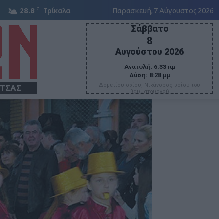
C
28.8
Τρίκαλα
Παρασκευή, 7 Αύγουστος 2026
Σάββατο
8
Αυγούστου 2026
Ανατολή:
6:33 πμ
Δύση:
8:28 μμ
Δομετίου οσίου, Νικάνορος οσίου του
ΙΤΣΑΣ
θαυματουργού