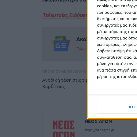
cookies, και επεξε
πληροφορίες που απο
Τελευταίες Ειδήσεις Σήμερα
διαφήμισης και περι
συνεργάτες μας ενδέ
μέσω σάρωσης συσκευ
συνεργάτες μας όπω
Ακολούθησε την εφημε
λεπτομερείς πληροφορ
Όλες οι εξελίξεις στην περι
Λάβετε υπόψη ότι κά
συγκατάθεσή σας, αλ
μόνο για αυτόν τον 
ανά πάσα στιγμή επι
ΠΡΟΗΓΟΥΜΕΝΟ ΑΡΘΡΟ
μέρος της ιστοσελίδα
Ανοδική τάση στις τιμές των καυσίμων στο Ν
Καρδίτσας
ΠΕΡΙ
ΝΕΟΣ ΑΓΩΝ
https://neosagon.gr