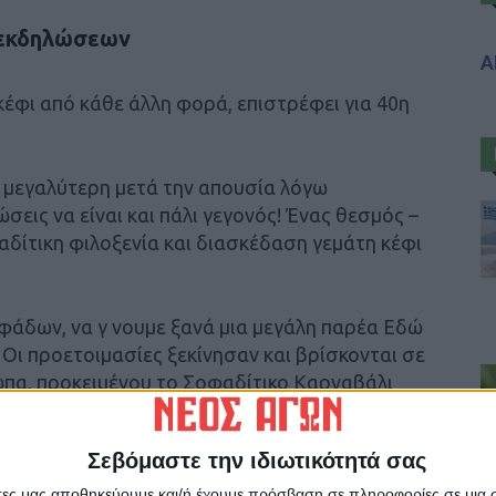
 εκδηλώσεων
Α
έφι από κάθε άλλη φορά, επιστρέφει για 40η
 μεγαλύτερη μετά την απουσία λόγω
ώσεις να είναι και πάλι γεγονός! Ένας θεσμός –
αδίτικη φιλοξενία και διασκέδαση γεμάτη κέφι
φάδων, να γ νουμε ξανά μια μεγάλη παρέα Εδώ
 Οι προετοιμασίες ξεκίνησαν και βρίσκονται σε
ωπα, προκειμένου το Σοφαδίτικο Καρναβάλι
ορά την κορωνίδα των αποκριάτικων
ς αλλά και στην ευρύτερη περιοχή.!
Σεβόμαστε την ιδιωτικότητά σας
 Νέου Αγώνα
άτες μας αποθηκεύουμε και/ή έχουμε πρόσβαση σε πληροφορίες σε μια