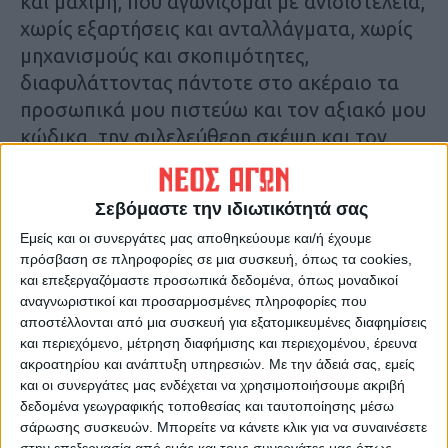
και μάχιμη, που αγωνίζομαι με ανιδιοτέλεια,
χωρίς εξαρτήσεις και ανταλλάγματα, χωρίς
μηχανισμούς και σκοπιμότητες,
διαφυλάττοντας πάντοτε στο ακέραιο τα
προσωπικά μου πιστεύω και τον αξιακό μου
κώδικα, την φιλελεύθερη σκέψη και τον
φιλοπρόοδο προσανατολισμό μου. Η
εμπιστοσύνη σας στο πρόσωπό μου είναι
Σεβόμαστε την ιδιωτικότητά σας
κέρδος για μένα και θα μου είναι χρήσιμη σε
Εμείς και οι συνεργάτες μας αποθηκεύουμε και/ή έχουμε
επόμενες αναμετρήσεις και εκλογικούς
πρόσβαση σε πληροφορίες σε μια συσκευή, όπως τα cookies,
αγώνες, με προτεραιότητα τα δίκαια των
και επεξεργαζόμαστε προσωπικά δεδομένα, όπως μοναδικοί
συνανθρώπων μας και την ανάπτυξη του
αναγνωριστικοί και προσαρμοσμένες πληροφορίες που
τόπου μας. Συστήθηκα σε όλους εσάς ως
αποστέλλονται από μια συσκευή για εξατομικευμένες διαφημίσεις
και περιεχόμενο, μέτρηση διαφήμισης και περιεχομένου, έρευνα
επαγγελματίας Δικηγόρος, που δεν έχει
ακροατηρίου και ανάπτυξη υπηρεσιών.
Με την άδειά σας, εμείς
αυτοσκοπό τις μόνιμες και κρατικοδίαιτες
και οι συνεργάτες μας ενδέχεται να χρησιμοποιήσουμε ακριβή
«καρέκλες» και ως τέτοια θα παραμείνω.
δεδομένα γεωγραφικής τοποθεσίας και ταυτοποίησης μέσω
σάρωσης συσκευών. Μπορείτε να κάνετε κλικ για να συναινέσετε