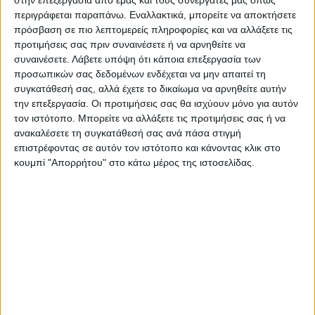
στην επεξεργασία από εμάς και τους συνεργάτες μας όπως
Εύχομαι στους υποψηφίους όλων των
περιγράφεται παραπάνω. Εναλλακτικά, μπορείτε να αποκτήσετε
κομμάτων να διεξάγουν τον προεκλογικό
πρόσβαση σε πιο λεπτομερείς πληροφορίες και να αλλάξετε τις
τους αγώνα μέσα σε κλίμα πολιτικού
προτιμήσεις σας πριν συναινέσετε ή να αρνηθείτε να
συναινέσετε.
Λάβετε υπόψη ότι κάποια επεξεργασία των
πολιτισμού, όπως επιτάσσουν οι αρχές της
προσωπικών σας δεδομένων ενδέχεται να μην απαιτεί τη
δημοκρατίας μας και να είναι απολύτως
συγκατάθεσή σας, αλλά έχετε το δικαίωμα να αρνηθείτε αυτήν
σεβαστή η λαϊκή ετυμηγορία.
την επεξεργασία. Οι προτιμήσεις σας θα ισχύουν μόνο για αυτόν
τον ιστότοπο. Μπορείτε να αλλάξετε τις προτιμήσεις σας ή να
ανακαλέσετε τη συγκατάθεσή σας ανά πάσα στιγμή
Με τιμή,
επιστρέφοντας σε αυτόν τον ιστότοπο και κάνοντας κλικ στο
Σοφία Τόλια Δικηγόρος
κουμπί "Απορρήτου" στο κάτω μέρος της ιστοσελίδας.
Τελευταίες Ειδήσεις Σήμερα
Ακολούθησε την εφημερίδα ΝΕΟΣ
ΑΓΩΝ στο Google News!
Όλες οι εξελίξεις στην περιοχή της
Καρδίτσας και ευρύτερα της Θεσσαλίας