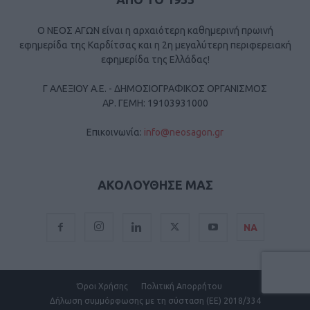
Ο ΝΕΟΣ ΑΓΩΝ είναι η αρχαιότερη καθημερινή πρωινή
εφημερίδα της Καρδίτσας και η 2η μεγαλύτερη περιφερειακή
εφημερίδα της Ελλάδας!
Γ ΑΛΕΞΙΟΥ Α.Ε. - ΔΗΜΟΣΙΟΓΡΑΦΙΚΟΣ ΟΡΓΑΝΙΣΜΟΣ
ΑΡ. ΓΕΜΗ: 19103931000
Επικοινωνία:
info@neosagon.gr
ΑΚΟΛΟΥΘΗΣΕ ΜΑΣ
ΝΑ
Όροι Χρήσης
Πολιτική Απορρήτου
Δήλωση συμμόρφωσης με τη σύσταση (ΕΕ) 2018/334