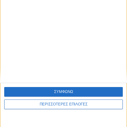
ΚΑΡΔΙΤΣΑ
Σε εξέλιξη τα έργα αγροτικής οδοποιίας
σε περιοχές του Δήμου Παλαμά (ΦΩΤΟ)
ΣΥΜΦΩΝΩ
ΠΕΡΙΣΣΟΤΕΡΕΣ ΕΠΙΛΟΓΕΣ