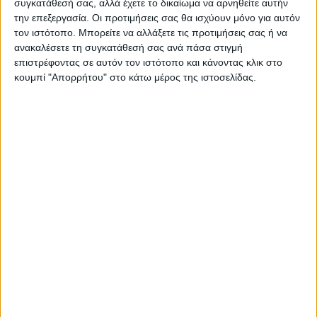
συγκατάθεσή σας, αλλά έχετε το δικαίωμα να αρνηθείτε αυτήν
την επεξεργασία. Οι προτιμήσεις σας θα ισχύουν μόνο για αυτόν
τον ιστότοπο. Μπορείτε να αλλάξετε τις προτιμήσεις σας ή να
ανακαλέσετε τη συγκατάθεσή σας ανά πάσα στιγμή
επιστρέφοντας σε αυτόν τον ιστότοπο και κάνοντας κλικ στο
κουμπί "Απορρήτου" στο κάτω μέρος της ιστοσελίδας.
ΚΑΡΔΙΤΣΑ
10 βαθμούς Κελσίου έπεσε η θερμοκρασία
το απόγευμα στην Καρδίτσα, πτήση
αντιχαλαζικής προστασίας στον ουρανό