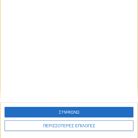
Κυψέλη του Δήμου Σοφάδων - έκτακτοι
ψεκασμοί
ΘΕΣΣΑΛΙΑ FM
ΑΚΟΥΣΤΕ ΖΩΝΤΑΝΑ
ΣΥΜΦΩΝΩ
ΕΠΙΚΕΦΑΛΗΣ ΕΙΔΗΣΕΙΣ
ΠΕΡΙΣΣΟΤΕΡΕΣ ΕΠΙΛΟΓΕΣ