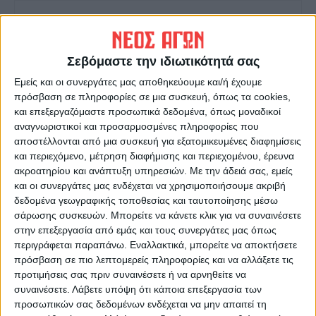
Σεβόμαστε την ιδιωτικότητά σας
Εμείς και οι συνεργάτες μας αποθηκεύουμε και/ή έχουμε
πρόσβαση σε πληροφορίες σε μια συσκευή, όπως τα cookies,
ΝΕΟΣ ΑΓΩΝ
και επεξεργαζόμαστε προσωπικά δεδομένα, όπως μοναδικοί
https://neosagon.gr
αναγνωριστικοί και προσαρμοσμένες πληροφορίες που
αποστέλλονται από μια συσκευή για εξατομικευμένες διαφημίσεις
Η Αρχαιότερη Καθημερινή Πρωινή Εφημερίδα της Καρδίτσας
και περιεχόμενο, μέτρηση διαφήμισης και περιεχομένου, έρευνα
ακροατηρίου και ανάπτυξη υπηρεσιών.
Με την άδειά σας, εμείς
και οι συνεργάτες μας ενδέχεται να χρησιμοποιήσουμε ακριβή
δεδομένα γεωγραφικής τοποθεσίας και ταυτοποίησης μέσω
σάρωσης συσκευών. Μπορείτε να κάνετε κλικ για να συναινέσετε
στην επεξεργασία από εμάς και τους συνεργάτες μας όπως
ΠΑΡΟΜΟΙΑ ΑΡΘΡΑ
περιγράφεται παραπάνω. Εναλλακτικά, μπορείτε να αποκτήσετε
πρόσβαση σε πιο λεπτομερείς πληροφορίες και να αλλάξετε τις
προτιμήσεις σας πριν συναινέσετε ή να αρνηθείτε να
συναινέσετε.
Λάβετε υπόψη ότι κάποια επεξεργασία των
προσωπικών σας δεδομένων ενδέχεται να μην απαιτεί τη