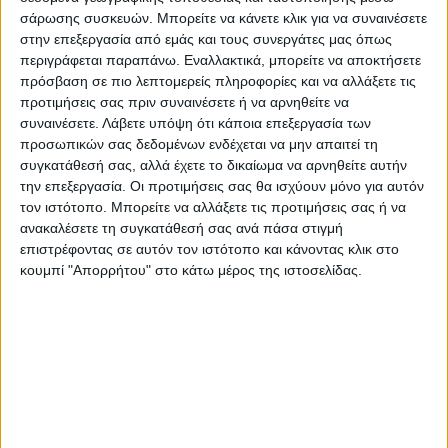
σάρωσης συσκευών. Μπορείτε να κάνετε κλικ για να συναινέσετε
στην επεξεργασία από εμάς και τους συνεργάτες μας όπως
περιγράφεται παραπάνω. Εναλλακτικά, μπορείτε να αποκτήσετε
πρόσβαση σε πιο λεπτομερείς πληροφορίες και να αλλάξετε τις
προτιμήσεις σας πριν συναινέσετε ή να αρνηθείτε να
συναινέσετε.
Λάβετε υπόψη ότι κάποια επεξεργασία των
προσωπικών σας δεδομένων ενδέχεται να μην απαιτεί τη
συγκατάθεσή σας, αλλά έχετε το δικαίωμα να αρνηθείτε αυτήν
την επεξεργασία. Οι προτιμήσεις σας θα ισχύουν μόνο για αυτόν
Αναλυτικότερα στην εφημερίδα Νέος Αγών
τον ιστότοπο. Μπορείτε να αλλάξετε τις προτιμήσεις σας ή να
ανακαλέσετε τη συγκατάθεσή σας ανά πάσα στιγμή
Τελευταίες Ειδήσεις Σήμερα
επιστρέφοντας σε αυτόν τον ιστότοπο και κάνοντας κλικ στο
κουμπί "Απορρήτου" στο κάτω μέρος της ιστοσελίδας.
Ακολούθησε την εφημερίδα ΝΕΟΣ
ΑΓΩΝ στο Google News!
Όλες οι εξελίξεις στην περιοχή της
Καρδίτσας και ευρύτερα της Θεσσαλίας