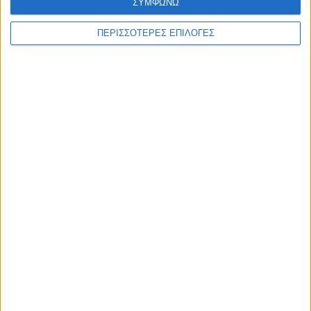
ΣΥΜΦΩΝΩ
ΠΕΡΙΣΣΟΤΕΡΕΣ ΕΠΙΛΟΓΕΣ
ΚΑΡΔΙΤΣΑ
Κρούσμα του ιού του Δυτικού Νείλου στην
Κυψέλη του Δήμου Σοφάδων - έκτακτοι
ψεκασμοί
ΘΕΣΣΑΛΙΑ FM