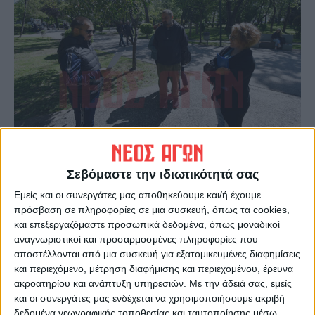
Από τις 9 σήμερα το πρωί το πάρκο θα
Σεβόμαστε την ιδιωτικότητά σας
υποδέχεται μαθητές σχολείων αλλά και
Εμείς και οι συνεργάτες μας αποθηκεύουμε και/ή έχουμε
μεμονωμένους επισκέπτες για οργανωμένες
πρόσβαση σε πληροφορίες σε μια συσκευή, όπως τα cookies,
και επεξεργαζόμαστε προσωπικά δεδομένα, όπως μοναδικοί
ξεναγήσεις διάρκειας 40 λεπτών και
αναγνωριστικοί και προσαρμοσμένες πληροφορίες που
μάλιστα δωρεάν.
αποστέλλονται από μια συσκευή για εξατομικευμένες διαφημίσεις
και περιεχόμενο, μέτρηση διαφήμισης και περιεχομένου, έρευνα
ακροατηρίου και ανάπτυξη υπηρεσιών.
Με την άδειά σας, εμείς
και οι συνεργάτες μας ενδέχεται να χρησιμοποιήσουμε ακριβή
δεδομένα γεωγραφικής τοποθεσίας και ταυτοποίησης μέσω