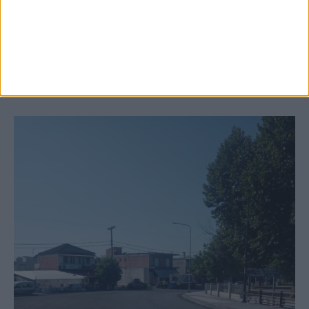
Ξεκινά η κατεδάφιση ετοιμόρροπων
κτιρίων σε Αγναντερό και Ριζοβούνι
ΚΑΡΔΙΤΣΑ