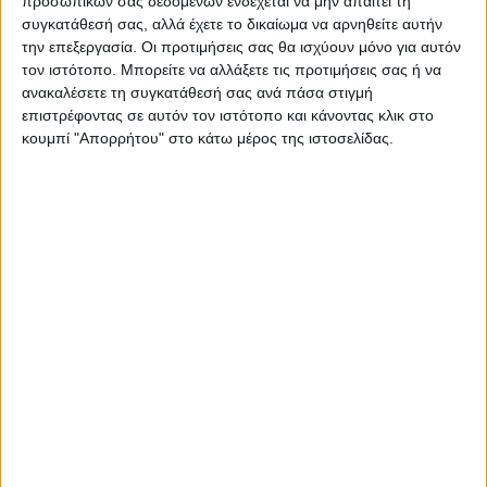
προσωπικών σας δεδομένων ενδέχεται να μην απαιτεί τη
συγκατάθεσή σας, αλλά έχετε το δικαίωμα να αρνηθείτε αυτήν
ΠΑΡΟΜΟΙΑ ΑΡΘΡΑ
την επεξεργασία. Οι προτιμήσεις σας θα ισχύουν μόνο για αυτόν
τον ιστότοπο. Μπορείτε να αλλάξετε τις προτιμήσεις σας ή να
ανακαλέσετε τη συγκατάθεσή σας ανά πάσα στιγμή
επιστρέφοντας σε αυτόν τον ιστότοπο και κάνοντας κλικ στο
κουμπί "Απορρήτου" στο κάτω μέρος της ιστοσελίδας.
ΚΑΡΔΙΤΣΑ
10 βαθμούς Κελσίου έπεσε η θερμοκρασία
το απόγευμα στην Καρδίτσα, πτήση