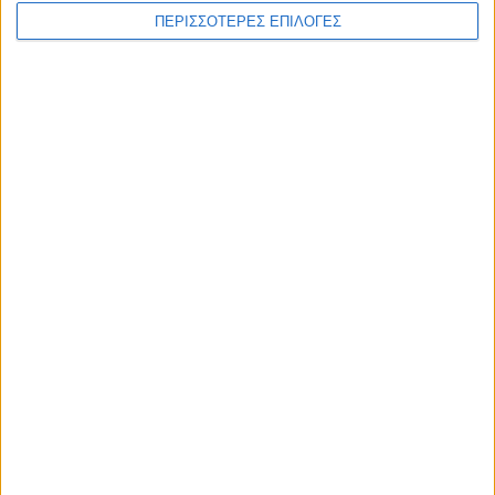
ΠΕΡΙΣΣΟΤΕΡΕΣ ΕΠΙΛΟΓΕΣ
ΕΠΙΚΕΦΑΛΗΣ ΕΙΔΗΣΕΙΣ
7 Αυγούστου 2026, 10:52 πμ