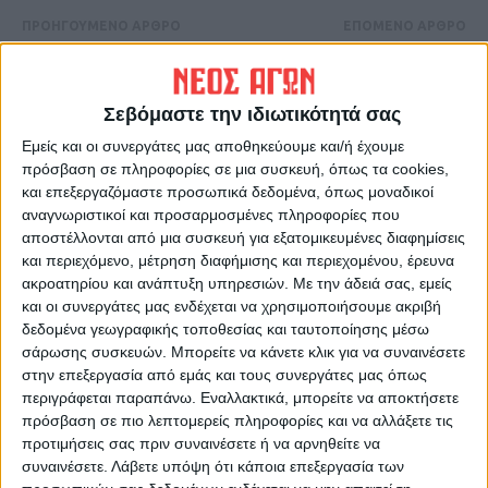
ΠΡΟΗΓΟΥΜΕΝΟ ΑΡΘΡΟ
ΕΠΟΜΕΝΟ ΑΡΘΡΟ
«Έκλαψε κι ο θεός για τον
Ποιά βασικά είδη τροφίμων
Ηλία...»
δυσκολεύεστε να αγοράσετε
εξαιτίας ανατιμήσεων;
Σεβόμαστε την ιδιωτικότητά σας
Εμείς και οι συνεργάτες μας αποθηκεύουμε και/ή έχουμε
πρόσβαση σε πληροφορίες σε μια συσκευή, όπως τα cookies,
και επεξεργαζόμαστε προσωπικά δεδομένα, όπως μοναδικοί
αναγνωριστικοί και προσαρμοσμένες πληροφορίες που
αποστέλλονται από μια συσκευή για εξατομικευμένες διαφημίσεις
και περιεχόμενο, μέτρηση διαφήμισης και περιεχομένου, έρευνα
ακροατηρίου και ανάπτυξη υπηρεσιών.
Με την άδειά σας, εμείς
και οι συνεργάτες μας ενδέχεται να χρησιμοποιήσουμε ακριβή
ΝΕΟΣ ΑΓΩΝ
δεδομένα γεωγραφικής τοποθεσίας και ταυτοποίησης μέσω
σάρωσης συσκευών. Μπορείτε να κάνετε κλικ για να συναινέσετε
https://neosagon.gr
στην επεξεργασία από εμάς και τους συνεργάτες μας όπως
Η Αρχαιότερη Καθημερινή Πρωινή Εφημερίδα της Καρδίτσας
περιγράφεται παραπάνω. Εναλλακτικά, μπορείτε να αποκτήσετε
πρόσβαση σε πιο λεπτομερείς πληροφορίες και να αλλάξετε τις
προτιμήσεις σας πριν συναινέσετε ή να αρνηθείτε να
συναινέσετε.
Λάβετε υπόψη ότι κάποια επεξεργασία των