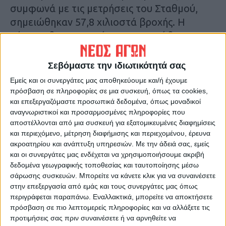
συμφωνά με τις μετρήσεις του Σταθμού,
σημειώθηκαν 57,8 χιλιοστά βροχής. Η
μέγιστη θερμοκρασία που σημειώθηκε στις
23 Ιουνίου ήταν 35,3 βαθμοί Κελσίου, ενώ η
ελάχιστη 14,6 βαθμοί στις 2 Ιουνίου.
Σεβόμαστε την ιδιωτικότητά σας
Κ.Π.
Εμείς και οι συνεργάτες μας αποθηκεύουμε και/ή έχουμε
πρόσβαση σε πληροφορίες σε μια συσκευή, όπως τα cookies,
Τελευταίες Ειδήσεις Σήμερα
και επεξεργαζόμαστε προσωπικά δεδομένα, όπως μοναδικοί
αναγνωριστικοί και προσαρμοσμένες πληροφορίες που
αποστέλλονται από μια συσκευή για εξατομικευμένες διαφημίσεις
και περιεχόμενο, μέτρηση διαφήμισης και περιεχομένου, έρευνα
Ακολούθησε την εφημερίδα ΝΕΟΣ
ακροατηρίου και ανάπτυξη υπηρεσιών.
Με την άδειά σας, εμείς
ΑΓΩΝ στο Google News!
και οι συνεργάτες μας ενδέχεται να χρησιμοποιήσουμε ακριβή
δεδομένα γεωγραφικής τοποθεσίας και ταυτοποίησης μέσω
Όλες οι εξελίξεις στην περιοχή της
σάρωσης συσκευών. Μπορείτε να κάνετε κλικ για να συναινέσετε
Καρδίτσας και ευρύτερα της Θεσσαλίας
στην επεξεργασία από εμάς και τους συνεργάτες μας όπως
περιγράφεται παραπάνω. Εναλλακτικά, μπορείτε να αποκτήσετε
πρόσβαση σε πιο λεπτομερείς πληροφορίες και να αλλάξετε τις
ΠΡΟΗΓΟΥΜΕΝΟ ΑΡΘΡΟ
ΕΠΟΜΕΝΟ ΑΡΘΡΟ
προτιμήσεις σας πριν συναινέσετε ή να αρνηθείτε να
Πρωινό μαγκαζίνο 2/7/2024
Ε. Λέκκας: Η Θεσσαλία