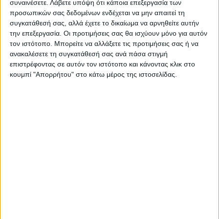
συναινέσετε.
Λάβετε υπόψη ότι κάποια επεξεργασία των
εμφανίζει τρωτότητα και
προσωπικών σας δεδομένων ενδέχεται να μην απαιτεί τη
επαναληψιμότητα στις
συγκατάθεσή σας, αλλά έχετε το δικαίωμα να αρνηθείτε αυτήν
μεγάλες πλημμύρες μετά από
την επεξεργασία. Οι προτιμήσεις σας θα ισχύουν μόνο για αυτόν
μεγάλους καύσωνες (βίντεο)
τον ιστότοπο. Μπορείτε να αλλάξετε τις προτιμήσεις σας ή να
ανακαλέσετε τη συγκατάθεσή σας ανά πάσα στιγμή
επιστρέφοντας σε αυτόν τον ιστότοπο και κάνοντας κλικ στο
κουμπί "Απορρήτου" στο κάτω μέρος της ιστοσελίδας.
ΝΕΟΣ ΑΓΩΝ
https://neosagon.gr
Η Αρχαιότερη Καθημερινή Πρωινή Εφημερίδα της Καρδίτσας