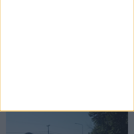
6 Αυγούστου 2026, 10:11 πμ
Ξεκινά η κατεδάφιση ετοιμόρροπων
κτιρίων σε Αγναντερό και Ριζοβούνι
ΚΑΡΔΙΤΣΑ