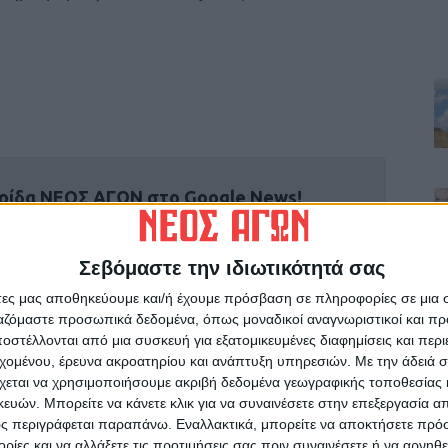
ρίδα ΝΕΟΣ ΑΓΩΝ στο Google News!
οχή της Καρδίτσας και ευρύτερα της Θεσσαλίας
Σεβόμαστε την ιδιωτικότητά σας
άτες μας αποθηκεύουμε και/ή έχουμε πρόσβαση σε πληροφορίες σε μια
ΕΠΟΜΕΝΟ ΑΡΘΡΟ
ργαζόμαστε προσωπικά δεδομένα, όπως μοναδικοί αναγνωριστικοί και 
Έβαλε μόνη της το «πιστόλι» στον κρόταφο
στέλλονται από μια συσκευή για εξατομικευμένες διαφημίσεις και περ
και πάτησε τη σκανδάλη!
εχομένου, έρευνα ακροατηρίου και ανάπτυξη υπηρεσιών.
Με την άδειά σα
χεται να χρησιμοποιήσουμε ακριβή δεδομένα γεωγραφικής τοποθεσίας 
ών. Μπορείτε να κάνετε κλικ για να συναινέσετε στην επεξεργασία απ
ς περιγράφεται παραπάνω. Εναλλακτικά, μπορείτε να αποκτήσετε πρό
ίες και να αλλάξετε τις προτιμήσεις σας πριν συναινέσετε ή να αρνηθεί