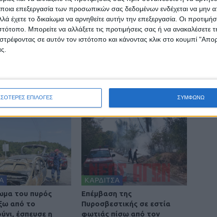
ποια επεξεργασία των προσωπικών σας δεδομένων ενδέχεται να μην απ
λά έχετε το δικαίωμα να αρνηθείτε αυτήν την επεξεργασία. Οι προτιμήσ
ινή Εφημερίδα της Καρδίτσας
ιστότοπο. Μπορείτε να αλλάξετε τις προτιμήσεις σας ή να ανακαλέσετε
στρέφοντας σε αυτόν τον ιστότοπο και κάνοντας κλικ στο κουμπί "Απ
ς.
ΣΣΟΤΕΡΕΣ ΕΠΙΛΟΓΕΣ
ΣΥΜΦΩΝΩ
Α
ΚΑΡΔΙΤΣΑ
ωμα του πυρός
Επέμβαση της
έξω από το
Πυροσβεστικής σε εστία
νι, έσπευσε η
φωτιάς πίσω από τον