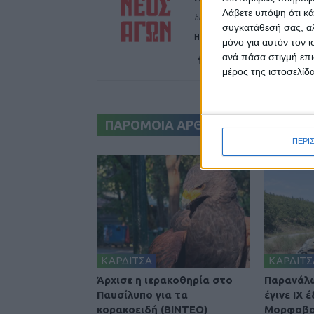
Λάβετε υπόψη ότι κά
https://neosagon.gr
συγκατάθεσή σας, αλ
Η Αρχαιότερη Καθημερινή Πρω
μόνο για αυτόν τον 
ανά πάσα στιγμή επι
μέρος της ιστοσελίδα
ΠΑΡΟΜΟΙΑ ΑΡΘΡΑ
ΠΕΡΙ
ΚΑΡΔΙΤΣΑ
ΚΑΡΔΙΤΣ
Άρχισε η ιερακοθηρία στο
Παρανάλ
Παυσίλυπο για τα
έγινε ΙΧ 
κορακοειδή (ΒΙΝΤΕΟ)
Μορφοβού