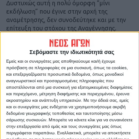
Δυστυχώς αυτή η πολύ όμορφη “μίνι
εκδήλωση” που έγινε στην αρχή της
αναμέτρησης, δεν συνοδεύτηκε και με την
επίτευξη του στόχου της Αναγέννησης.
Ωστόσο μέσα στην πίκρα τους οι φίλαθλοι
Σεβόμαστε την ιδιωτικότητά σας
της ομάδας γνωρίζουν πολύ καλά να τιμούν
και ν’ αναδεικνύουν εκείνους που έχουν
Εμείς και οι συνεργάτες μας αποθηκεύουμε και/ή έχουμε
πρόσβαση σε πληροφορίες σε μια συσκευή, όπως τα cookies,
δώσει και διακρίθηκαν κυρίως για την
και επεξεργαζόμαστε προσωπικά δεδομένα, όπως μοναδικοί
ανιδιοτέλειά τους.
αναγνωριστικοί και προσαρμοσμένες πληροφορίες που
Χειροκρότησαν θερμά έναν ωραίο άνθρωπο
αποστέλλονται από μια συσκευή για εξατομικευμένες διαφημίσεις
και ποδοσφαιριστή.
και περιεχόμενο, μέτρηση διαφήμισης και περιεχομένου, έρευνα
ακροατηρίου και ανάπτυξη υπηρεσιών.
Με την άδειά σας, εμείς
και οι συνεργάτες μας ενδέχεται να χρησιμοποιήσουμε ακριβή
Θ.Κ.
δεδομένα γεωγραφικής τοποθεσίας και ταυτοποίησης μέσω
σάρωσης συσκευών. Μπορείτε να κάνετε κλικ για να συναινέσετε
στην επεξεργασία από εμάς και τους συνεργάτες μας όπως
περιγράφεται παραπάνω. Εναλλακτικά, μπορείτε να αποκτήσετε