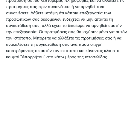
πρόσβαση σε πιο λεπτομερείς πληροφορίες και να αλλάξετε τις
Τελευταίες Ειδήσεις Σήμερα
προτιμήσεις σας πριν συναινέσετε ή να αρνηθείτε να
συναινέσετε.
Λάβετε υπόψη ότι κάποια επεξεργασία των
προσωπικών σας δεδομένων ενδέχεται να μην απαιτεί τη
συγκατάθεσή σας, αλλά έχετε το δικαίωμα να αρνηθείτε αυτήν
Ακολούθησε την εφημερίδα ΝΕΟΣ
την επεξεργασία. Οι προτιμήσεις σας θα ισχύουν μόνο για αυτόν
ΑΓΩΝ στο Google News!
τον ιστότοπο. Μπορείτε να αλλάξετε τις προτιμήσεις σας ή να
ανακαλέσετε τη συγκατάθεσή σας ανά πάσα στιγμή
Όλες οι εξελίξεις στην περιοχή της
Καρδίτσας και ευρύτερα της Θεσσαλίας
επιστρέφοντας σε αυτόν τον ιστότοπο και κάνοντας κλικ στο
κουμπί "Απορρήτου" στο κάτω μέρος της ιστοσελίδας.
ΠΡΟΗΓΟΥΜΕΝΟ ΑΡΘΡΟ
ΕΠΟΜΕΝΟ ΑΡΘΡΟ
Επέμβαση της
Απαγχονισμένος εντοπίστηκε
Πυροσβεστικής σε εστία
55χρονος στην
φωτιάς πίσω από τον σταθμό
Καρδιτσομαγούλα
του ΟΣΕ (φωτο)