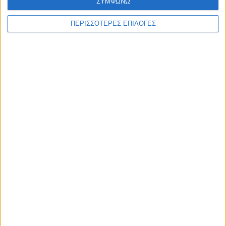
ΣΥΜΦΩΝΩ
ΠΕΡΙΣΣΟΤΕΡΕΣ ΕΠΙΛΟΓΕΣ
ΚΑΡΔΙΤΣΑ
2,3 εκατ. ευρώ για τη φοιτητική στέγη στο
Πανεπιστήμιο Θεσσαλίας
ΘΕΣΣΑΛΙΑ FM