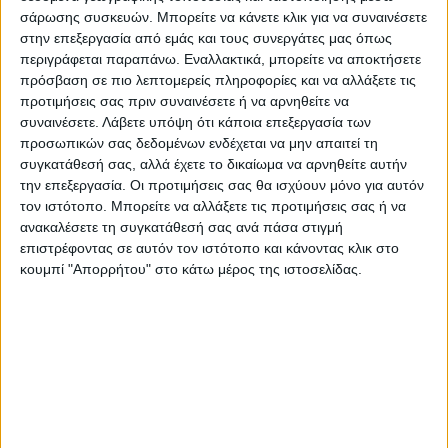
των καιρικών συνθηκών που αναμένεται να
σάρωσης συσκευών. Μπορείτε να κάνετε κλικ για να συναινέσετε
επικρατήσουν (ζέστη με θερμοκρασία
στην επεξεργασία από εμάς και τους συνεργάτες μας όπως
αρκετά πάνω από το μέσο όρο της εποχής)
περιγράφεται παραπάνω. Εναλλακτικά, μπορείτε να αποκτήσετε
πρόσβαση σε πιο λεπτομερείς πληροφορίες και να αλλάξετε τις
να υπάρξει απαγόρευση καύσης μέχρι και τις
προτιμήσεις σας πριν συναινέσετε ή να αρνηθείτε να
18 Μαρτίου.
συναινέσετε.
Λάβετε υπόψη ότι κάποια επεξεργασία των
προσωπικών σας δεδομένων ενδέχεται να μην απαιτεί τη
Οι πολίτες καλούνται να συμμορφωθούν
συγκατάθεσή σας, αλλά έχετε το δικαίωμα να αρνηθείτε αυτήν
την επεξεργασία. Οι προτιμήσεις σας θα ισχύουν μόνο για αυτόν
πλήρως με την απαγόρευση, προκειμένου να
τον ιστότοπο. Μπορείτε να αλλάξετε τις προτιμήσεις σας ή να
αποφευχθούν δυσάρεστα φαινόμενα. Η
ανακαλέσετε τη συγκατάθεσή σας ανά πάσα στιγμή
Πυροσβεστική Υπηρεσία προειδοποιεί τους
επιστρέφοντας σε αυτόν τον ιστότοπο και κάνοντας κλικ στο
πολίτες, ιδίως τους αγρότες, κτηνοτρόφους
κουμπί "Απορρήτου" στο κάτω μέρος της ιστοσελίδας.
και μελισσοκόμους, να αποφεύγουν κάθε
δραστηριότητα στον υπαίθριο χώρο που
ενδέχεται να προκαλέσει πυρκαγιά λόγω
αμέλειας.
Τελευταίες Ειδήσεις Σήμερα