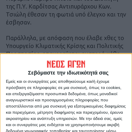
της Π.Υ. Καρδίτσας Αντιπυράρχου Κων.
Τσιώλη έθεσαν τη φωτιά υπό έλεγχο και την
έσβησαν.
Παράλληλα, με απόφαση που έλαβε χθες το
Υπουργείο Κλιματικής Κρίσης και Πολιτικής
Προστασίας, απαγορεύεται αυστηρά κάθε
εργασία στην ύπαιθρο, καθώς και η καύση
υπολειμμάτων καλλιεργειών έως και
Σεβόμαστε την ιδιωτικότητά σας
Δευτέρα 18 Μαρτίου.
Εμείς και οι συνεργάτες μας αποθηκεύουμε και/ή έχουμε
πρόσβαση σε πληροφορίες σε μια συσκευή, όπως τα cookies,
Αναλυτκοτερα, μετά από σύσκεψη που
και επεξεργαζόμαστε προσωπικά δεδομένα, όπως μοναδικοί
αναγνωριστικοί και προσαρμοσμένες πληροφορίες που
πραγματοποιήθηκε το πρωί της Τρίτης στην
αποστέλλονται από μια συσκευή για εξατομικευμένες διαφημίσεις
Πολιτική Προστασία, αποφασίστηκε λόγω
και περιεχόμενο, μέτρηση διαφήμισης και περιεχομένου, έρευνα
του μεγάλου αριθμού πυρκαγιών που έχουν
ακροατηρίου και ανάπτυξη υπηρεσιών.
Με την άδειά σας, εμείς
καταγραφεί τις προηγούμενες ημέρες, λόγω
και οι συνεργάτες μας ενδέχεται να χρησιμοποιήσουμε ακριβή
δεδομένα γεωγραφικής τοποθεσίας και ταυτοποίησης μέσω