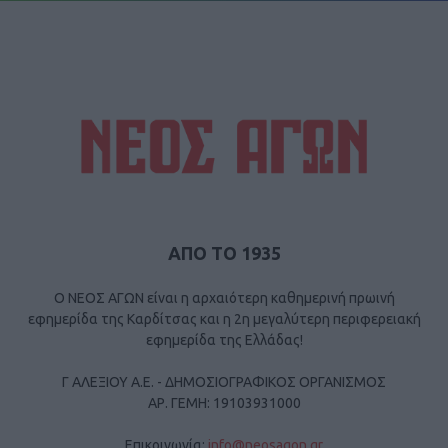
ΑΠΟ ΤΟ 1935
Ο ΝΕΟΣ ΑΓΩΝ είναι η αρχαιότερη καθημερινή πρωινή
εφημερίδα της Καρδίτσας και η 2η μεγαλύτερη περιφερειακή
εφημερίδα της Ελλάδας!
Γ ΑΛΕΞΙΟΥ Α.Ε. - ΔΗΜΟΣΙΟΓΡΑΦΙΚΟΣ ΟΡΓΑΝΙΣΜΟΣ
ΑΡ. ΓΕΜΗ: 19103931000
Επικοινωνία:
info@neosagon.gr