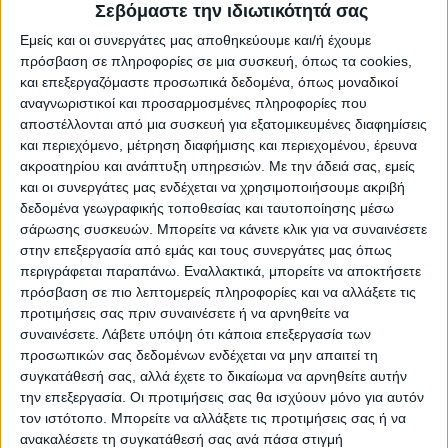
Σεβόμαστε την ιδιωτικότητά σας
την μετακίνηση.
Εμείς και οι συνεργάτες μας αποθηκεύουμε και/ή έχουμε
πρόσβαση σε πληροφορίες σε μια συσκευή, όπως τα cookies,
Τα αιγοπρόβατα παραμένουν εντός των
και επεξεργαζόμαστε προσωπικά δεδομένα, όπως μοναδικοί
σταυλικών εγκαταστάσεων στον τόπο
αναγνωριστικοί και προσαρμοσμένες πληροφορίες που
προορισμού για τουλάχιστον 30 ημέρες
αποστέλλονται από μια συσκευή για εξατομικευμένες διαφημίσεις
μετά την μετακίνηση. Κατά το διάστημα
και περιεχόμενο, μέτρηση διαφήμισης και περιεχομένου, έρευνα
ακροατηρίου και ανάπτυξη υπηρεσιών.
Με την άδειά σας, εμείς
αυτό πραγματοποιείται από επίσημους
και οι συνεργάτες μας ενδέχεται να χρησιμοποιήσουμε ακριβή
κτηνιάτρους κλινική επιτήρηση στα ζώα.
δεδομένα γεωγραφικής τοποθεσίας και ταυτοποίησης μέσω
σάρωσης συσκευών. Μπορείτε να κάνετε κλικ για να συναινέσετε
στην επεξεργασία από εμάς και τους συνεργάτες μας όπως
Μετά την άφιξή τους, η διαχείριση των
περιγράφεται παραπάνω. Εναλλακτικά, μπορείτε να αποκτήσετε
αιγοπροβάτων γίνεται σύμφωνα με τους
πρόσβαση σε πιο λεπτομερείς πληροφορίες και να αλλάξετε τις
όρους και τις προϋποθέσεις που ισχύουν για
προτιμήσεις σας πριν συναινέσετε ή να αρνηθείτε να
την επιζωοτία της πανώλης των μικρών
συναινέσετε.
Λάβετε υπόψη ότι κάποια επεξεργασία των
προσωπικών σας δεδομένων ενδέχεται να μην απαιτεί τη
μηρυκαστικών και την επιζωοτία της
συγκατάθεσή σας, αλλά έχετε το δικαίωμα να αρνηθείτε αυτήν
Ευλογιάς των προβάτων, στην περιοχή της
την επεξεργασία. Οι προτιμήσεις σας θα ισχύουν μόνο για αυτόν
κάθε σταβλικής εγκατάστασης.
τον ιστότοπο. Μπορείτε να αλλάξετε τις προτιμήσεις σας ή να
ανακαλέσετε τη συγκατάθεσή σας ανά πάσα στιγμή