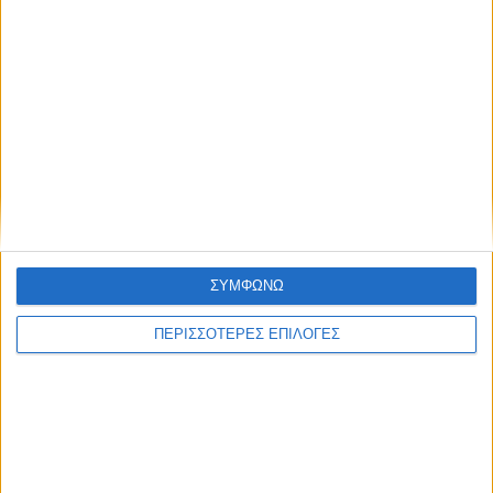
UNCATEGORIZED
Ανέλαβε καθήκοντα προέδρου στη ΔΕΥΑ
Καρδίτσας ο Δημ. Σύμβουλος κ. Χ.
Παπαδημητρίου
ΣΥΜΦΩΝΩ
ΠΕΡΙΣΣΟΤΕΡΕΣ ΕΠΙΛΟΓΕΣ