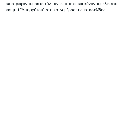
επιστρέφοντας σε αυτόν τον ιστότοπο και κάνοντας κλικ στο
4) Επιτρέπονται οι μετακινήσεις
κουμπί "Απορρήτου" στο κάτω μέρος της ιστοσελίδας.
αιγοπροβάτων προς σφαγή, ως κάτωθι:
α) Στις ελεύθερες από τα νοσήματα
Περιφέρειες, σε σφαγεία εντός των
Περιφερειακών Ενοτήτων αυτών,
προέλευσης των ζώων ή στα πλησιέστερα
με τη συγκεκριμένη εκμετάλλευση σφαγεία
βάσει ανάλυσης κινδύνου από τις αρμόδιες
κατά τόπους κτηνιατρικές αρχές.
β) Στις ελεύθερες από τα νοσήματα
Περιφερειακές Ενότητες, Περιφερειών που
έχουν διαπιστωθεί εστίες των νοσημάτων,
σε σφαγεία εντός των Περιφερειακών
Ενοτήτων αυτών, προέλευσης των ζώων ή