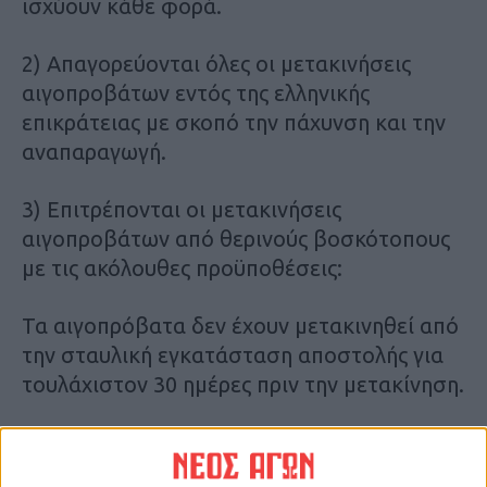
ισχύουν κάθε φορά.
2) Απαγορεύονται όλες οι μετακινήσεις
αιγοπροβάτων εντός της ελληνικής
επικράτειας με σκοπό την πάχυνση και την
αναπαραγωγή.
3) Επιτρέπονται οι μετακινήσεις
αιγοπροβάτων από θερινούς βοσκότοπους
με τις ακόλουθες προϋποθέσεις:
Τα αιγοπρόβατα δεν έχουν μετακινηθεί από
την σταυλική εγκατάσταση αποστολής για
τουλάχιστον 30 ημέρες πριν την μετακίνηση.
Διενεργείται κλινική εξέταση στα ζώα από
επίσημους κτηνιάτρους, εντός 24 ωρών πριν