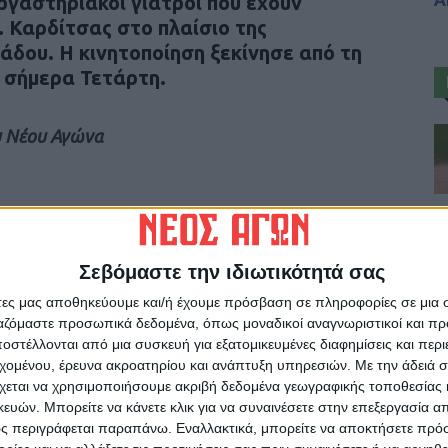
εργαστηριακοί γιατροί που έχουν
 Καρδίτσας στο πλαίσιο της
άδου. Η κινητοποίηση ξεκίνησε από τη
ς σήμερα Τετάρτη.
 Νέου Αγώνα
ρίδα ΝΕΟΣ ΑΓΩΝ στο Google News!
Σεβόμαστε την ιδιωτικότητά σας
οχή της Καρδίτσας και ευρύτερα της Θεσσαλίας
άτες μας αποθηκεύουμε και/ή έχουμε πρόσβαση σε πληροφορίες σε μια
ργαζόμαστε προσωπικά δεδομένα, όπως μοναδικοί αναγνωριστικοί και 
στέλλονται από μια συσκευή για εξατομικευμένες διαφημίσεις και περ
εχομένου, έρευνα ακροατηρίου και ανάπτυξη υπηρεσιών.
Με την άδειά σα
ΕΠΟΜΕΝΟ ΑΡΘΡΟ
χεται να χρησιμοποιήσουμε ακριβή δεδομένα γεωγραφικής τοποθεσίας 
Tρεις και έξι προσφορές δεκτές για την
ών. Μπορείτε να κάνετε κλικ για να συναινέσετε στην επεξεργασία απ
αναβάθμιση υποδομών στις Δ.Ε Ιθώμης και
ς περιγράφεται παραπάνω. Εναλλακτικά, μπορείτε να αποκτήσετε πρό
Μουζακίου