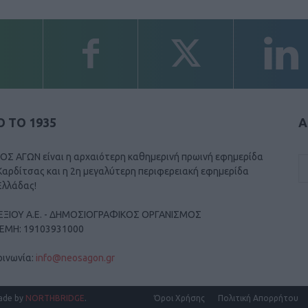
 ΤΟ 1935
Α
ΟΣ ΑΓΩΝ είναι η αρχαιότερη καθημερινή πρωινή εφημερίδα
Καρδίτσας και η 2η μεγαλύτερη περιφερειακή εφημερίδα
Ελλάδας!
ΕΞΙΟΥ Α.Ε. - ΔΗΜΟΣΙΟΓΡΑΦΙΚΟΣ ΟΡΓΑΝΙΣΜΟΣ
ΓΕΜΗ: 19103931000
οινωνία:
info@neosagon.gr
ade by
NORTHBRIDGE
.
Όροι Χρήσης
Πολιτική Απορρήτου