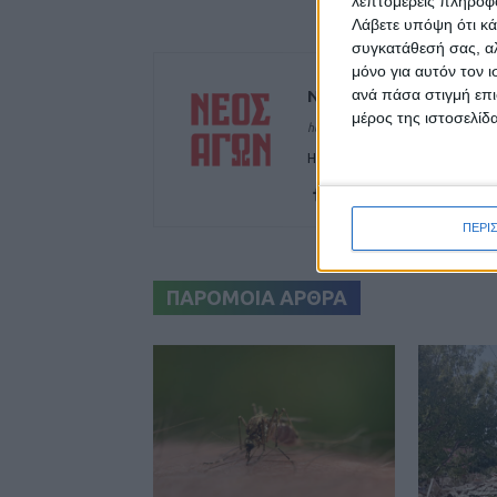
λεπτομερείς πληροφορ
Λάβετε υπόψη ότι κά
συγκατάθεσή σας, αλ
μόνο για αυτόν τον 
ανά πάσα στιγμή επι
ΝΕΟΣ ΑΓΩΝ
μέρος της ιστοσελίδα
https://neosagon.gr
Η Αρχαιότερη Καθημερινή Πρω
ΠΕΡΙ
ΠΑΡΟΜΟΙΑ ΑΡΘΡΑ