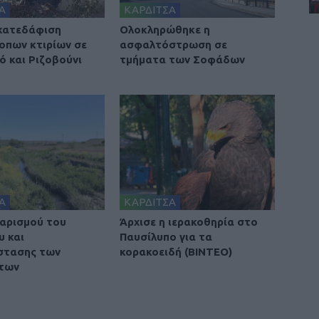
Α
ΚΑΡΔΙΤΣΑ
 κατεδάφιση
Ολοκληρώθηκε η
οπων κτιρίων σε
ασφαλτόστρωση σε
ό και Ριζοβούνι
τμήματα των Σοφάδων
Α
ΚΑΡΔΙΤΣΑ
αρισμού του
Άρχισε η ιερακοθηρία στο
υ και
Παυσίλυπο για τα
στασης των
κορακοειδή (ΒΙΝΤΕΟ)
των