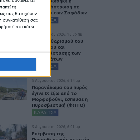
τε να συναινέσετε.
Ολοκληρώθηκε η
ασφαλτόστρωση σε
αιτεί τη
τμήματα των Σοφάδων
εις σας θα ισχύουν
ΚΑΡΔΙΤΣΑ
 τη συγκατάθεσή σας
ορρήτου" στο κάτω
6 Αυγούστου 2026, 10:06 πμ
Έργο καθαρισμού του
Ρογόζινου και
αποκατάστασης των
αναχωμάτων
ΚΑΡΔΙΤΣΑ
5 Αυγούστου 2026, 6:14 μμ
Παρανάλωμα του πυρός
έγινε ΙΧ έξω από το
Μορφοβούνι, έσπευσε η
Πυροσβεστική (ΦΩΤΟ)
ΚΑΡΔΙΤΣΑ
5 Αυγούστου 2026, 6:01 μμ
Επέμβαση της
Πυροσβεστικής σε εστία