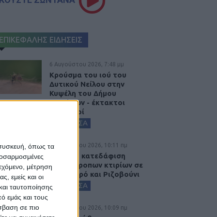
ΕΠΙΚΕΦΑΛΗΣ ΕΙΔΗΣΕΙΣ
6 Αυγούστου 2026, 7:48 μμ
Κρούσμα του ιού του
Δυτικού Νείλου στην
Κυψέλη του Δήμου
Σοφάδων - έκτακτοι
ψεκασμοί
ΚΑΡΔΙΤΣΑ
6 Αυγούστου 2026, 10:11 πμ
 συσκευή, όπως τα
Ξεκινά η κατεδάφιση
προσαρμοσμένες
ετοιμόρροπων κτιρίων σε
ιεχόμενο, μέτρηση
Αγναντερό και Ριζοβούνι
ς, εμείς και οι
ΚΑΡΔΙΤΣΑ
και ταυτοποίησης
ό εμάς και τους
σβαση σε πιο
6 Αυγούστου 2026, 10:09 πμ