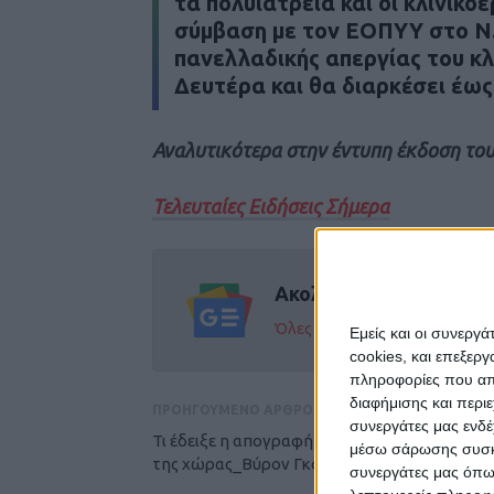
τα πολυιατρεία και οι κλινικο
σύμβαση με τον ΕΟΠΥΥ στο Ν.
πανελλαδικής απεργίας του κλ
Δευτέρα και θα διαρκέσει έω
Αναλυτικότερα στην έντυπη έκδοση του
Τελευταίες Ειδήσεις Σήμερα
Ακολούθησε την εφημε
Όλες οι εξελίξεις στην περι
Εμείς και οι συνεργ
cookies, και επεξε
πληροφορίες που απο
διαφήμισης και περι
ΠΡΟΗΓΟΥΜΕΝΟ ΑΡΘΡΟ
συνεργάτες μας ενδέ
Τι έδειξε η απογραφή 2021για τον πληθυσμό
μέσω σάρωσης συσκευ
της χώρας_Βύρον Γκοτζαμάνης
συνεργάτες μας όπω