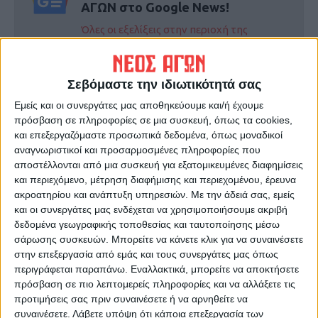
ΑΓΩΝ στο Google News!
Όλες οι εξελίξεις στην περιοχή της
Καρδίτσας και ευρύτερα της Θεσσαλίας
Σεβόμαστε την ιδιωτικότητά σας
ΠΡΟΗΓΟΥΜΕΝΟ ΑΡΘΡΟ
ΕΠΟΜΕΝΟ ΑΡΘΡΟ
Εμείς και οι συνεργάτες μας αποθηκεύουμε και/ή έχουμε
Προς δημοπράτηση η
Ξεκίνησαν οι εργασίες
πρόσβαση σε πληροφορίες σε μια συσκευή, όπως τα cookies,
αναβάθμιση υποδομών στις
ασφαλτόστρωσης στην οδό
και επεξεργαζόμαστε προσωπικά δεδομένα, όπως μοναδικοί
Δ.Ε Ιθώμης και Μουζακίου
Κουμουνδούρου (ΦΩΤΟ)
αναγνωριστικοί και προσαρμοσμένες πληροφορίες που
αποστέλλονται από μια συσκευή για εξατομικευμένες διαφημίσεις
και περιεχόμενο, μέτρηση διαφήμισης και περιεχομένου, έρευνα
ακροατηρίου και ανάπτυξη υπηρεσιών.
Με την άδειά σας, εμείς
και οι συνεργάτες μας ενδέχεται να χρησιμοποιήσουμε ακριβή
δεδομένα γεωγραφικής τοποθεσίας και ταυτοποίησης μέσω
σάρωσης συσκευών. Μπορείτε να κάνετε κλικ για να συναινέσετε
στην επεξεργασία από εμάς και τους συνεργάτες μας όπως
περιγράφεται παραπάνω. Εναλλακτικά, μπορείτε να αποκτήσετε
ΝΕΟΣ ΑΓΩΝ
πρόσβαση σε πιο λεπτομερείς πληροφορίες και να αλλάξετε τις
προτιμήσεις σας πριν συναινέσετε ή να αρνηθείτε να
https://neosagon.gr
συναινέσετε.
Λάβετε υπόψη ότι κάποια επεξεργασία των