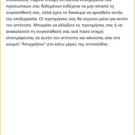
προσωπικών σας δεδομένων ενδέχεται να μην απαιτεί τη
συγκατάθεσή σας, αλλά έχετε το δικαίωμα να αρνηθείτε αυτήν
την επεξεργασία. Οι προτιμήσεις σας θα ισχύουν μόνο για αυτόν
τον ιστότοπο. Μπορείτε να αλλάξετε τις προτιμήσεις σας ή να
ανακαλέσετε τη συγκατάθεσή σας ανά πάσα στιγμή
επιστρέφοντας σε αυτόν τον ιστότοπο και κάνοντας κλικ στο
κουμπί "Απορρήτου" στο κάτω μέρος της ιστοσελίδας.
ΝΕΟΣ ΑΓΩΝ
https://neosagon.gr
Η Αρχαιότερη Καθημερινή Πρωινή Εφημερίδα της Καρδίτσας
ΠΑΡΟΜΟΙΑ ΑΡΘΡΑ