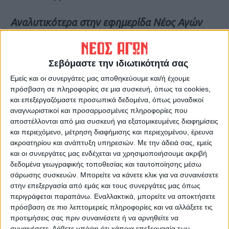
Αναλυτικότερα στην εφημερίδα Νέος Αγών
Τελευταίες Ειδήσεις Σήμερα
Σεβόμαστε την ιδιωτικότητά σας
Εμείς και οι συνεργάτες μας αποθηκεύουμε και/ή έχουμε
Ακολούθησε την εφημερίδα ΝΕΟΣ
πρόσβαση σε πληροφορίες σε μια συσκευή, όπως τα cookies,
ΑΓΩΝ στο Google News!
και επεξεργαζόμαστε προσωπικά δεδομένα, όπως μοναδικοί
αναγνωριστικοί και προσαρμοσμένες πληροφορίες που
Όλες οι εξελίξεις στην περιοχή της
αποστέλλονται από μια συσκευή για εξατομικευμένες διαφημίσεις
Καρδίτσας και ευρύτερα της Θεσσαλίας
και περιεχόμενο, μέτρηση διαφήμισης και περιεχομένου, έρευνα
ακροατηρίου και ανάπτυξη υπηρεσιών.
Με την άδειά σας, εμείς
και οι συνεργάτες μας ενδέχεται να χρησιμοποιήσουμε ακριβή
ΠΡΟΗΓΟΥΜΕΝΟ ΑΡΘΡΟ
ΕΠΟΜΕΝΟ ΑΡΘΡΟ
δεδομένα γεωγραφικής τοποθεσίας και ταυτοποίησης μέσω
Καταστροφή του
Έφυγε από ζωή ο πρώην
σάρωσης συσκευών. Μπορείτε να κάνετε κλικ για να συναινέσετε
Ηλεκτρολογικού εξοπλισμού
Πρόεδρος του Εμπορικού
στην επεξεργασία από εμάς και τους συνεργάτες μας όπως
στο καταφύγιο Αμαράντου
Συλλόγου Καρδίτσας Ηλίας
περιγράφεται παραπάνω. Εναλλακτικά, μπορείτε να αποκτήσετε
Αντωνίου σε ηλικία 70 ετών
πρόσβαση σε πιο λεπτομερείς πληροφορίες και να αλλάξετε τις
προτιμήσεις σας πριν συναινέσετε ή να αρνηθείτε να
συναινέσετε.
Λάβετε υπόψη ότι κάποια επεξεργασία των