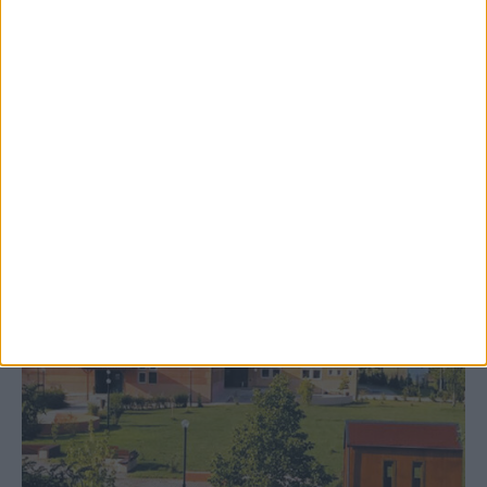
8 Αυγούστου 2026, 9:41 πμ
Δωρεά ακινήτου και μελέτης για τη
δημιουργία «Κειμηλιοαρχείου» στη
Ρεντίνα
ΚΑΡΔΙΤΣΑ