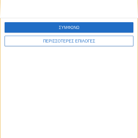
ΣΥΜΦΩΝΩ
ΠΕΡΙΣΣΟΤΕΡΕΣ ΕΠΙΛΟΓΕΣ
ΕΛΛΑΔΑ
Με υποβολή ΟΣΔΕ έως τις 15 Σεπτεμβρίου
η προκαταβολή 75% τσεκ Οκτώβριο, οι
υπόλοιποι πάνε για το Νοέμβριο