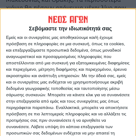
χιόνια θα πέσουν απόγευμα μέχρι λίγο πριν
το ξημέρωμα της Κυριακής. Μετά θα
σταματήσουν στη βόρεια Ελλάδα”.
Σεβόμαστε την ιδιωτικότητά σας
Εμείς και οι συνεργάτες μας αποθηκεύουμε και/ή έχουμε
10 βαθμοί Κελσίου πτώση στην
πρόσβαση σε πληροφορίες σε μια συσκευή, όπως τα cookies,
θερμοκρασία
και επεξεργαζόμαστε προσωπικά δεδομένα, όπως μοναδικοί
αναγνωριστικοί και προσαρμοσμένες πληροφορίες που
αποστέλλονται από μια συσκευή για εξατομικευμένες διαφημίσεις
Επισημαίνει μάλιστα την αξιοσημείωτη
και περιεχόμενο, μέτρηση διαφήμισης και περιεχομένου, έρευνα
διαφορά στις τιμές των θερμοκρασιών.
ακροατηρίου και ανάπτυξη υπηρεσιών.
Με την άδειά σας, εμείς
“Ενώ χθες Παρασκευή (19.01.2024) ο
και οι συνεργάτες μας ενδέχεται να χρησιμοποιήσουμε ακριβή
υδράργυρος έφτασε στην Θεσσαλονίκη
δεδομένα γεωγραφικής τοποθεσίας και ταυτοποίησης μέσω
σάρωσης συσκευών. Μπορείτε να κάνετε κλικ για να συναινέσετε
τους 18 βαθμούς κελσίου, σήμερα Σάββατο
στην επεξεργασία από εμάς και τους συνεργάτες μας όπως
δεν θα φτάσει ούτε τους 8 το μεσημέρι και
περιγράφεται παραπάνω. Εναλλακτικά, μπορείτε να αποκτήσετε
το βράδυ θα πέσει κι άλλο η θερμοκρασία.
πρόσβαση σε πιο λεπτομερείς πληροφορίες και να αλλάξετε τις
προτιμήσεις σας πριν συναινέσετε ή να αρνηθείτε να
Θα χειμωνιάσει. Δεν είναι κάτι το
συναινέσετε.
Λάβετε υπόψη ότι κάποια επεξεργασία των
εντυπωσιακό αλλά αυτό που κάνει
προσωπικών σας δεδομένων ενδέχεται να μην απαιτεί τη