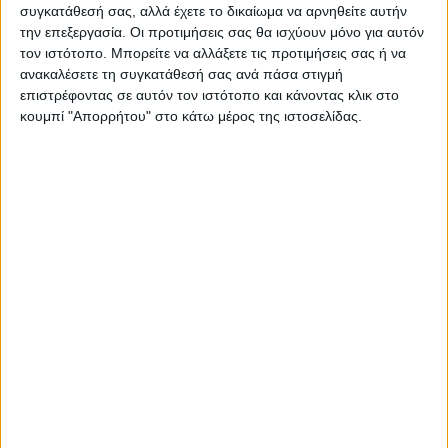
εντύπωση είναι οι 18 βαθμοί κελσίου που
συγκατάθεσή σας, αλλά έχετε το δικαίωμα να αρνηθείτε αυτήν
είχαμε αυτές τις μέρες στην Ελλάδα”.
την επεξεργασία. Οι προτιμήσεις σας θα ισχύουν μόνο για αυτόν
τον ιστότοπο. Μπορείτε να αλλάξετε τις προτιμήσεις σας ή να
ανακαλέσετε τη συγκατάθεσή σας ανά πάσα στιγμή
Για την υπόλοιπη χώρα, όπως μας αναφέρει
επιστρέφοντας σε αυτόν τον ιστότοπο και κάνοντας κλικ στο
ο γνωστός μετεωρολόγος, “από την Λάρισα
κουμπί "Απορρήτου" στο κάτω μέρος της ιστοσελίδας.
και κάτω, το Σάββατο θα είναι ακόμα μία
μέρα με αραιή συννεφιά κ υψηλές
θερμοκρασίες. Δεν θα καταλάβουμε τίποτα.
Το βράδυ του Σαββάτου ξεκινούν
ανατολικοί άνεμοι στο βόρεια που θα
φτάνουν και τα 9 μποφόρ και θα πέσει κι
άλλο η θερμοκρασία”.
«Την Κυριακή η αλλαγή στην Αθήνα»
Σύμφωνα με τον Παναγιώτη Γιαννόπουλο,
“την Κυριακή θα έρθουν οι ψυχρές αέριες
μάζες και στην Αθήνα. Θα έχει ψιλόβροχο