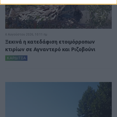
6 Αυγούστου 2026, 10:11 πμ
Ξεκινά η κατεδάφιση ετοιμόρροπων
κτιρίων σε Αγναντερό και Ριζοβούνι
ΚΑΡΔΙΤΣΑ