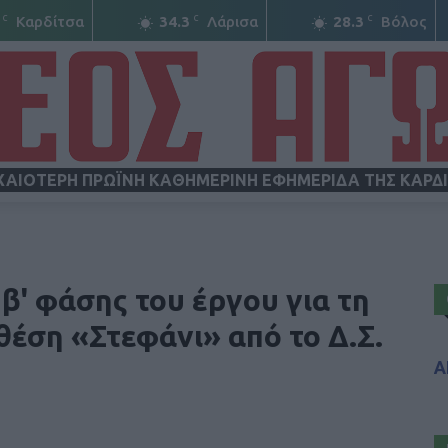
C
C
C
Καρδίτσα
34.3
Λάρισα
28.3
Βόλος
ΧΑΙΟΤΕΡΗ ΠΡΩΪΝΗ ΚΑΘΗΜΕΡΙΝΗ ΕΦΗΜΕΡΙΔΑ ΤΗΣ ΚΑΡΔ
ΝΕΟΣ
β' φάσης του έργου για τη
έση «Στεφάνι» από το Δ.Σ.
Α
ΑΓΩΝ