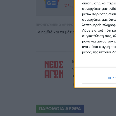
διαφήμισης και περι
Όλες οι εξελίξεις στην περι
συνεργάτες μας ενδέ
μέσω σάρωσης συσκευ
συνεργάτες μας όπω
λεπτομερείς πληροφορ
ΠΡΟΗΓΟΥΜΕΝΟ ΑΡΘΡΟ
Λάβετε υπόψη ότι κά
Τα παιδιά και τα μάτια σας...
συγκατάθεσή σας, αλ
μόνο για αυτόν τον 
ανά πάσα στιγμή επι
μέρος της ιστοσελίδα
ΝΕΟΣ ΑΓΩΝ
https://neosagon.gr
Η Αρχαιότερη Καθημερινή Πρω
ΠΕΡΙ
ΠΑΡΟΜΟΙΑ ΑΡΘΡΑ