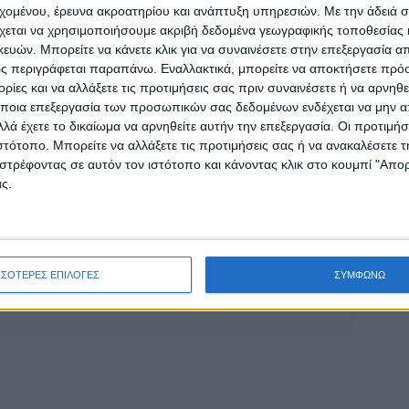
εχομένου, έρευνα ακροατηρίου και ανάπτυξη υπηρεσιών.
Με την άδειά σα
οχή της Καρδίτσας και ευρύτερα της Θεσσαλίας
χεται να χρησιμοποιήσουμε ακριβή δεδομένα γεωγραφικής τοποθεσίας 
ών. Μπορείτε να κάνετε κλικ για να συναινέσετε στην επεξεργασία απ
ς περιγράφεται παραπάνω. Εναλλακτικά, μπορείτε να αποκτήσετε πρό
ίες και να αλλάξετε τις προτιμήσεις σας πριν συναινέσετε ή να αρνηθεί
ΕΠΟΜΕΝΟ ΑΡΘΡΟ
ποια επεξεργασία των προσωπικών σας δεδομένων ενδέχεται να μην απ
Νέες προκαταβολές κρατικής αρωγής προς
λά έχετε το δικαίωμα να αρνηθείτε αυτήν την επεξεργασία. Οι προτιμήσ
πληγείσες επιχειρήσεις της Θεσσαλίας
ιστότοπο. Μπορείτε να αλλάξετε τις προτιμήσεις σας ή να ανακαλέσετε
στρέφοντας σε αυτόν τον ιστότοπο και κάνοντας κλικ στο κουμπί "Απ
ς.
ινή Εφημερίδα της Καρδίτσας
ΣΣΟΤΕΡΕΣ ΕΠΙΛΟΓΕΣ
ΣΥΜΦΩΝΩ