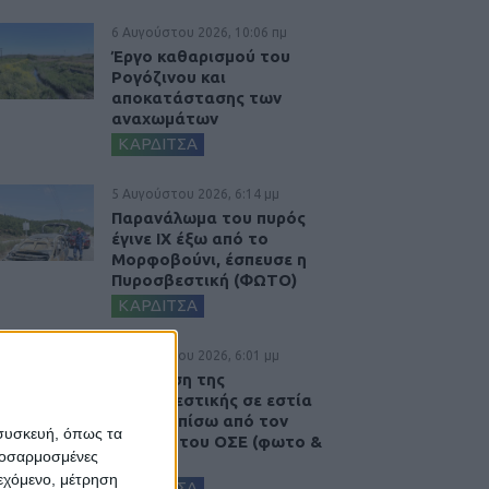
6 Αυγούστου 2026, 10:06 πμ
Έργο καθαρισμού του
Ρογόζινου και
αποκατάστασης των
αναχωμάτων
ΚΑΡΔΙΤΣΑ
5 Αυγούστου 2026, 6:14 μμ
Παρανάλωμα του πυρός
έγινε ΙΧ έξω από το
Μορφοβούνι, έσπευσε η
Πυροσβεστική (ΦΩΤΟ)
ΚΑΡΔΙΤΣΑ
5 Αυγούστου 2026, 6:01 μμ
Επέμβαση της
Πυροσβεστικής σε εστία
φωτιάς πίσω από τον
 συσκευή, όπως τα
σταθμό του ΟΣΕ (φωτο &
προσαρμοσμένες
βιντεο)
ιεχόμενο, μέτρηση
ΚΑΡΔΙΤΣΑ