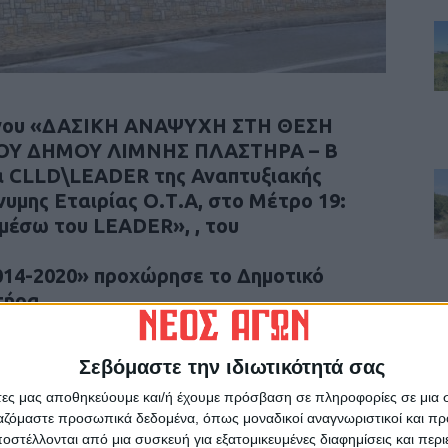
έργου «ΔΑΣΙΚΗ ΑΝΑΨΥΧΗ ΣΤΗ ΘΕΣΗ
ΟΥ ΔΗΜΟΥ ΛΙΜΝΗΣ ΠΛΑΣΤΗΡΑ – Β
 CLLD\LEADER της Αναπτυξιακής
υμης Εταιρίας Ο.Τ.Α, στο Μέτρο 19:
 μέσω του LEADER», , του
014-2020» προχώρησε το Δημοτικό
τήρα.
Σεβόμαστε την ιδιωτικότητά σας
άτες μας αποθηκεύουμε και/ή έχουμε πρόσβαση σε πληροφορίες σε μια
ργαζόμαστε προσωπικά δεδομένα, όπως μοναδικοί αναγνωριστικοί και 
ρίδα ΝΕΟΣ ΑΓΩΝ στο Google News!
στέλλονται από μια συσκευή για εξατομικευμένες διαφημίσεις και περ