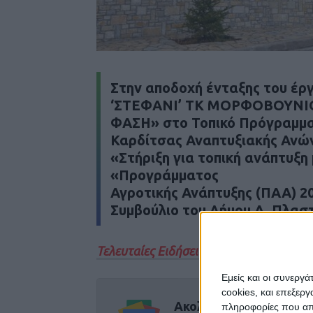
Στην αποδοχή ένταξης του 
‘ΣΤΕΦΑΝΙ’ ΤΚ ΜΟΡΦΟΒΟΥΝΙ
ΦΑΣΗ» στο Τοπικό Πρόγραμμα
Καρδίτσας Αναπτυξιακής Ανών
«Στήριξη για τοπική ανάπτυξη
«Προγράμματος
Αγροτικής Ανάπτυξης (ΠΑΑ) 2
Συμβούλιο του Δήμου Λ. Πλασ
Τελευταίες Ειδήσεις Σήμερα
Εμείς και οι συνεργ
cookies, και επεξε
Ακολούθησε την εφημε
πληροφορίες που απο