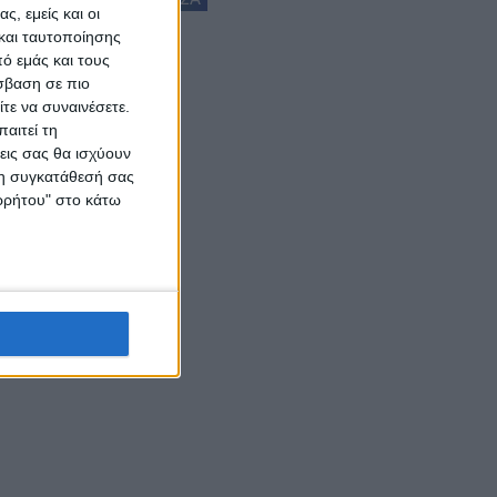
ς, εμείς και οι
και ταυτοποίησης
ό εμάς και τους
σβαση σε πιο
τε να συναινέσετε.
αιτεί τη
εις σας θα ισχύουν
 τη συγκατάθεσή σας
ορρήτου" στο κάτω