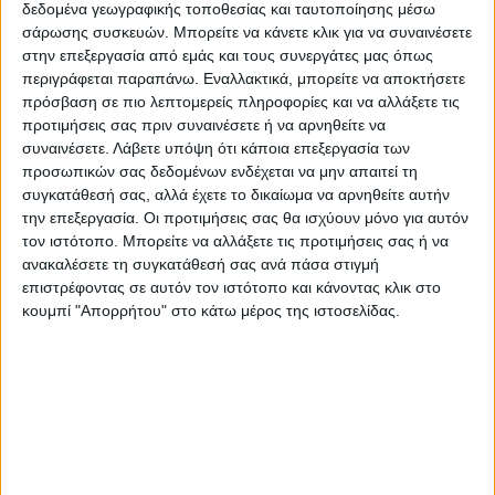
δεδομένα γεωγραφικής τοποθεσίας και ταυτοποίησης μέσω
κύλινδροι ώστε να στρίβουν ακώλυτα τα
σάρωσης συσκευών. Μπορείτε να κάνετε κλικ για να συναινέσετε
αστικά λεωφορεία.
στην επεξεργασία από εμάς και τους συνεργάτες μας όπως
περιγράφεται παραπάνω. Εναλλακτικά, μπορείτε να αποκτήσετε
Απ’ αυτά, σημειώνεται στην έκθεση, ότι οι
πρόσβαση σε πιο λεπτομερείς πληροφορίες και να αλλάξετε τις
προτιμήσεις σας πριν συναινέσετε ή να αρνηθείτε να
θέσεις στάθμευσης οχημάτων που
συναινέσετε.
Λάβετε υπόψη ότι κάποια επεξεργασία των
αντικαθίστανται με θέσεις στάθμευσης
προσωπικών σας δεδομένων ενδέχεται να μην απαιτεί τη
δικύκλων είναι ελάχιστες. Προτείνει η
συγκατάθεσή σας, αλλά έχετε το δικαίωμα να αρνηθείτε αυτήν
την επεξεργασία. Οι προτιμήσεις σας θα ισχύουν μόνο για αυτόν
οριοθέτηση των θέσεων στάθμευσης των
τον ιστότοπο. Μπορείτε να αλλάξετε τις προτιμήσεις σας ή να
δικύκλων εκτός της κατακόρυφης σήμανσης
ανακαλέσετε τη συγκατάθεσή σας ανά πάσα στιγμή
να γίνει και με την τοποθέτηση πλαστικών
επιστρέφοντας σε αυτόν τον ιστότοπο και κάνοντας κλικ στο
επαναφερόμενων κυλίνδρων , προς
κουμπί "Απορρήτου" στο κάτω μέρος της ιστοσελίδας.
αποτροπή της παράνομης στάθμευσης
οχημάτων . Επίσης μπροστά της
εισόδου
του Λαογραφικού Μουσείου να απαγορευτεί
η στάθμευση και των δικύκλων, με την
προβλεπόμενη διαγράμμιση.