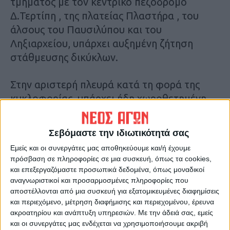
τμήματος με τον κεντρικό πεζόδρομο
Δ.Τερτίπη , της πλατείας Πλαστήρα , του
άλσους του Παυσιλύπου και του
Ληξιαρχείου, υπάρχει αυξημένη ζήτηση
στάθμευσης δικύκλων.
Στην αριστερή πλευρά κατά τη φορά της
κυκλοφορίας, υπάρχει ήδη χωροθετημένη
θέση φορτοεκφόρτωσης εμπορευμάτων
μήκους πλέον των δέκα μέτρων, στο
Σεβόμαστε την ιδιωτικότητά σας
ενδιάμεσο βρίσκεται το Λαογραφικό
Εμείς και οι συνεργάτες μας αποθηκεύουμε και/ή έχουμε
Μουσείο στο οποίο η ορατότητα της
πρόσβαση σε πληροφορίες σε μια συσκευή, όπως τα cookies,
εισόδου ως και η πρόσβαση
και επεξεργαζόμαστε προσωπικά δεδομένα, όπως μοναδικοί
παρεμποδίζεται από τα σταθμευμένα
αναγνωριστικοί και προσαρμοσμένες πληροφορίες που
αποστέλλονται από μια συσκευή για εξατομικευμένες διαφημίσεις
οχήματα, στη δε διασταύρωση με την οδό
και περιεχόμενο, μέτρηση διαφήμισης και περιεχομένου, έρευνα
Ιεζεκιήλ έχουν ήδη τοποθετηθεί σύμφωνα
ακροατηρίου και ανάπτυξη υπηρεσιών.
Με την άδειά σας, εμείς
με τον Κ.Ο.Κ πλαστικοί επαναφερόμενοι
και οι συνεργάτες μας ενδέχεται να χρησιμοποιήσουμε ακριβή