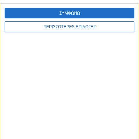
ΣΥΜΦΩΝΩ
ΠΕΡΙΣΣΟΤΕΡΕΣ ΕΠΙΛΟΓΕΣ
ΠΟΛΙΤΙΣΜΟΣ
Η ανανέωση της παραχώρησης χρήσης
έβαλε «τρικλοποδιά» στο έργο των
αποκαταστάσεων στην πλαζ Πεζούλας