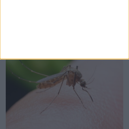
Θεσσαλία, με την Καρδίτσα όμως ουραγό
στις εξαγωγές (πίνακες)
ΚΑΡΔΙΤΣΑ