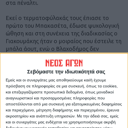
στα πέναλτι.
Εκεί ο τερματοφύλακάς τους έπιασε το
πρώτο του Μπακασέτα, έδωσε ψυχολογική
ώθηση και στη συνέχεια της διαδικασίας ο
Γιακουμάκης ήταν ο μοιραίος που έστειλε τη
μπάλα άουτ, ενώ ο Βλαχοδήμος δεν
κατάφερε (το μοναδικό που έχασαν οι
γηπεδούχοι η μπάλα πήγε άουτ) να
αποκρούσει κανένα.
Σεβόμαστε την ιδιωτικότητά σας
Εμείς και οι συνεργάτες μας αποθηκεύουμε και/ή έχουμε
πρόσβαση σε πληροφορίες σε μια συσκευή, όπως τα cookies,
Ετσι πανηγύρισαν για πρώτη φορά στην
και επεξεργαζόμαστε προσωπικά δεδομένα, όπως μοναδικοί
ιστορία τους την πρόκριση στην τελική
αναγνωριστικοί και προσαρμοσμένες πληροφορίες που
φάση του Ευρωπαϊκού πρωταθλήματος.
αποστέλλονται από μια συσκευή για εξατομικευμένες διαφημίσεις
και περιεχόμενο, μέτρηση διαφήμισης και περιεχομένου, έρευνα
ακροατηρίου και ανάπτυξη υπηρεσιών.
Με την άδειά σας, εμείς
Στο τέλος χιλιάδες φίλαθλοι μπήκαν στο
και οι συνεργάτες μας ενδέχεται να χρησιμοποιήσουμε ακριβή
γήπεδο για να πανηγυρίσουν, θυμίζοντάς
δεδομένα γεωγραφικής τοποθεσίας και ταυτοποίησης μέσω