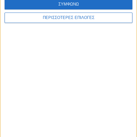
ΣΥΜΦΩΝΩ
ΠΕΡΙΣΣΟΤΕΡΕΣ ΕΠΙΛΟΓΕΣ
ΑΘΛΗΤΙΚΑ
Ο Αετός Καλλιφωνίου ...επέστρεψε!
(Φωτό+Βίντεο)
ΘΕΣΣΑΛΙΑ FM