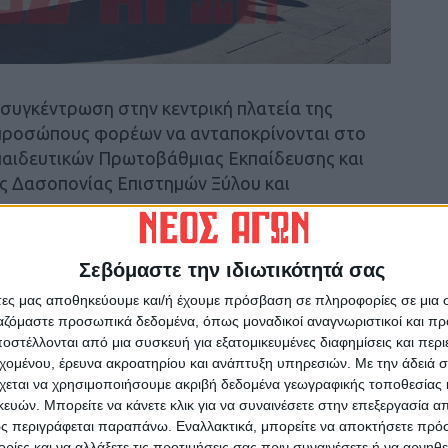
η συγκέντρωση στην κεντρική πλατεία της
εκπροσώπους φορέων να ανταποκρίνονται στο
παιδευτικών Πρωτοβάθμιας Εκπαίδευσης και
ς Δασοπονίας Επιστημών Ξύλου και
Σεβόμαστε την ιδιωτικότητά σας
άτες μας αποθηκεύουμε και/ή έχουμε πρόσβαση σε πληροφορίες σε μια
ργαζόμαστε προσωπικά δεδομένα, όπως μοναδικοί αναγνωριστικοί και 
στέλλονται από μια συσκευή για εξατομικευμένες διαφημίσεις και περ
εχομένου, έρευνα ακροατηρίου και ανάπτυξη υπηρεσιών.
Με την άδειά σα
χεται να χρησιμοποιήσουμε ακριβή δεδομένα γεωγραφικής τοποθεσίας 
ών. Μπορείτε να κάνετε κλικ για να συναινέσετε στην επεξεργασία απ
ς περιγράφεται παραπάνω. Εναλλακτικά, μπορείτε να αποκτήσετε πρό
ίες και να αλλάξετε τις προτιμήσεις σας πριν συναινέσετε ή να αρνηθεί