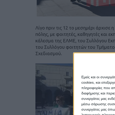
Λίγο πριν τις 12 το μεσημέρι άρχισε 
πόλης, με φοιτητές, καθηγητές και 
κάλεσμα της ΕΛΜΕ, του Συλλόγου Εκ
του Συλλόγου φοιτητών του Τμήματο
Σχεδιασμού.
Πρόγραμμα
Αναπαραγωγής
Εμείς και οι συνεργ
Βίντεο
cookies, και επεξε
πληροφορίες που απο
διαφήμισης και περι
συνεργάτες μας ενδέ
μέσω σάρωσης συσκευ
συνεργάτες μας όπω
λεπτομερείς πληροφορ