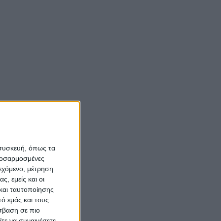
 συσκευή, όπως τα
προσαρμοσμένες
ιεχόμενο, μέτρηση
ς, εμείς και οι
και ταυτοποίησης
ό εμάς και τους
σβαση σε πιο
τε να συναινέσετε.