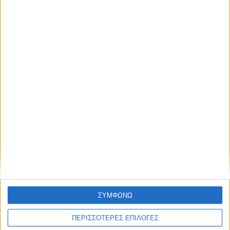
ΠΟΛΙΤΙΣΜΟΣ
Πέθανε ο Λάκης Χαλκιάς σε ηλικία 82
ετών
ΣΥΜΦΩΝΩ
ΠΕΡΙΣΣΟΤΕΡΕΣ ΕΠΙΛΟΓΕΣ