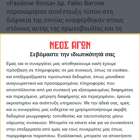
«Passione Rossa» Δρ. Fabio Barone
παραχώρησαν συνέντευξη τύπου στη
διάρκεια της οποίας αναφέρθηκαν στους
στόχους αυτής της πρωτοβουλίας και τη
δυνατότητα που θα δοθεί σε ντόπιους και
επισκέπτες.
Σεβόμαστε την ιδιωτικότητά σας
Από την πλευρά του επιμελητηρίου ο κ. Γ.
Εμείς και οι συνεργάτες μας αποθηκεύουμε και/ή έχουμε
Στεργιούλης έκανε λόγο για ένα σημαντικό
πρόσβαση σε πληροφορίες σε μια συσκευή, όπως τα cookies,
και επεξεργαζόμαστε προσωπικά δεδομένα, όπως μοναδικοί
γεγονός για την περιοχή το οποίο θα
αναγνωριστικοί και προσαρμοσμένες πληροφορίες που
συμβάλλει στην προβολή του νομού και την
αποστέλλονται από μια συσκευή για εξατομικευμένες διαφημίσεις
εξωστρέφεια.
και περιεχόμενο, μέτρηση διαφήμισης και περιεχομένου, έρευνα
ακροατηρίου και ανάπτυξη υπηρεσιών.
Με την άδειά σας, εμείς
και οι συνεργάτες μας ενδέχεται να χρησιμοποιήσουμε ακριβή
Αναλυτικότερα στην έντυπη έκδοση του Νέου
δεδομένα γεωγραφικής τοποθεσίας και ταυτοποίησης μέσω
Αγώνα.
σάρωσης συσκευών. Μπορείτε να κάνετε κλικ για να συναινέσετε
στην επεξεργασία από εμάς και τους συνεργάτες μας όπως
περιγράφεται παραπάνω. Εναλλακτικά, μπορείτε να αποκτήσετε
Τελευταίες Ειδήσεις Σήμερα