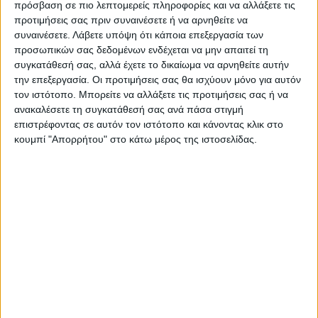
πρόσβαση σε πιο λεπτομερείς πληροφορίες και να αλλάξετε τις
προτιμήσεις σας πριν συναινέσετε ή να αρνηθείτε να
συναινέσετε.
Λάβετε υπόψη ότι κάποια επεξεργασία των
Ακολούθησε την εφημερίδα ΝΕΟΣ
προσωπικών σας δεδομένων ενδέχεται να μην απαιτεί τη
ΑΓΩΝ στο Google News!
συγκατάθεσή σας, αλλά έχετε το δικαίωμα να αρνηθείτε αυτήν
την επεξεργασία. Οι προτιμήσεις σας θα ισχύουν μόνο για αυτόν
Όλες οι εξελίξεις στην περιοχή της
τον ιστότοπο. Μπορείτε να αλλάξετε τις προτιμήσεις σας ή να
Καρδίτσας και ευρύτερα της Θεσσαλίας
ανακαλέσετε τη συγκατάθεσή σας ανά πάσα στιγμή
επιστρέφοντας σε αυτόν τον ιστότοπο και κάνοντας κλικ στο
κουμπί "Απορρήτου" στο κάτω μέρος της ιστοσελίδας.
ΠΡΟΗΓΟΥΜΕΝΟ ΑΡΘΡΟ
ΕΠΟΜΕΝΟ ΑΡΘΡΟ
Ετοιμάζεται η μπουτίκ της
Αναβλήθηκε για τον
Αναγέννησης - video
Νοέμβριο η δίκη των
διαδηλωτών για τις
ανεμογεννήτριες στον
Τύμπανο