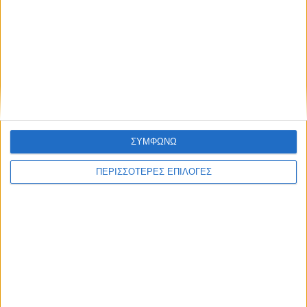
ΚΑΡΔΙΤΣΑ
Σύλληψη στην Καρδίτσα για κλοπή
ΣΥΜΦΩΝΩ
ηλεκτρικής ενέργειας
ΠΕΡΙΣΣΟΤΕΡΕΣ ΕΠΙΛΟΓΕΣ
ΘΕΣΣΑΛΙΑ FM