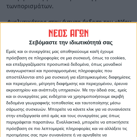
τωνπορισμάτων.
Αναλυτικότερα στην έντυπη έκδοση του «Νέου
Αγώνα»
Σεβόμαστε την ιδιωτικότητά σας
Τελευταίες Ειδήσεις Σήμερα
Εμείς και οι συνεργάτες μας αποθηκεύουμε και/ή έχουμε
πρόσβαση σε πληροφορίες σε μια συσκευή, όπως τα cookies,
και επεξεργαζόμαστε προσωπικά δεδομένα, όπως μοναδικοί
Ακολούθησε την εφημερίδα ΝΕΟΣ
αναγνωριστικοί και προσαρμοσμένες πληροφορίες που
ΑΓΩΝ στο Google News!
αποστέλλονται από μια συσκευή για εξατομικευμένες διαφημίσεις
και περιεχόμενο, μέτρηση διαφήμισης και περιεχομένου, έρευνα
Όλες οι εξελίξεις στην περιοχή της
ακροατηρίου και ανάπτυξη υπηρεσιών.
Με την άδειά σας, εμείς
Καρδίτσας και ευρύτερα της Θεσσαλίας
και οι συνεργάτες μας ενδέχεται να χρησιμοποιήσουμε ακριβή
δεδομένα γεωγραφικής τοποθεσίας και ταυτοποίησης μέσω
σάρωσης συσκευών. Μπορείτε να κάνετε κλικ για να συναινέσετε
ΠΡΟΗΓΟΥΜΕΝΟ ΑΡΘΡΟ
ΕΠΟΜΕΝΟ ΑΡΘΡΟ
στην επεξεργασία από εμάς και τους συνεργάτες μας όπως
Το Κέντρο Γυναικών ρίχνει...
Οι «Όρνιθες» του
περιγράφεται παραπάνω. Εναλλακτικά, μπορείτε να αποκτήσετε
φως στην περιγεννητική βία
Αριστοφάνη στη... σκηνή της
πρόσβαση σε πιο λεπτομερείς πληροφορίες και να αλλάξετε τις
«Παραμυθοχώρας»
προτιμήσεις σας πριν συναινέσετε ή να αρνηθείτε να