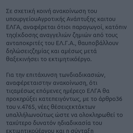
Σε σχετική κοινή ανακοίνωση του
υπουργείουΑγροτικής Ανάπτυξης καιτου
ΕΛΓΑ, αναφέρεται ότιοι παραγωγοί, κατόπιν
τηςέκδοσης αναγγελιών ζημιών από τους
ανταποκριτές του ΕΛ.Γ.Α., θαυποβάλλουν
δηλώσειςζημίας και αμέσως μετά
θαξεκινήσει το εκτιμητικόέργο.
Για την επιτάχυνση τωνδιαδικασιών,
αναφέρεταιστην ανακοίνωση, ότι
τιςαμέσως επόμενες ημέρεςο ΕΛΓΑ θα
προκηρύξει κατεπειγόντως, με το άρθρο36
του ν.4765, νέες θέσειςεκτάκτων
υπαλλήλωνούτως ώστε να ολοκληρωθεί το
ταχύτερο δυνατόν ηδιαδικασία του
εκτιμητικούέργου και η σύνταξη