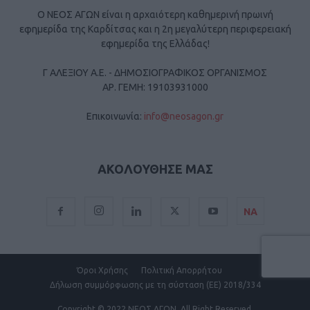
Ο ΝΕΟΣ ΑΓΩΝ είναι η αρχαιότερη καθημερινή πρωινή
εφημερίδα της Καρδίτσας και η 2η μεγαλύτερη περιφερειακή
εφημερίδα της Ελλάδας!
Γ ΑΛΕΞΙΟΥ Α.Ε. - ΔΗΜΟΣΙΟΓΡΑΦΙΚΟΣ ΟΡΓΑΝΙΣΜΟΣ
ΑΡ. ΓΕΜΗ: 19103931000
Επικοινωνία:
info@neosagon.gr
ΑΚΟΛΟΥΘΗΣΕ ΜΑΣ
ΝΑ
Όροι Χρήσης
Πολιτική Απορρήτου
Δήλωση συμμόρφωσης με τη σύσταση (ΕΕ) 2018/334
Copyright
© 2022 ΝΕΟΣ ΑΓΩΝ.
All Right Reserved.