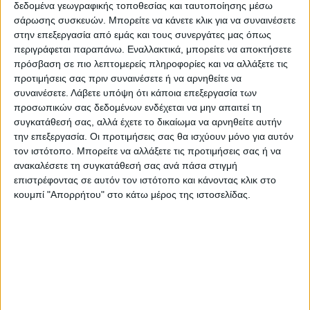
– Κατασκευή στεγάστρων σκίασης με κοινή
δεδομένα γεωγραφικής τοποθεσίας και ταυτοποίησης μέσω
μορφολογία
σάρωσης συσκευών. Μπορείτε να κάνετε κλικ για να συναινέσετε
στην επεξεργασία από εμάς και τους συνεργάτες μας όπως
περιγράφεται παραπάνω. Εναλλακτικά, μπορείτε να αποκτήσετε
– Επαρκή καθιστικά για την άνετη παραμονή
πρόσβαση σε πιο λεπτομερείς πληροφορίες και να αλλάξετε τις
των χρηστών
προτιμήσεις σας πριν συναινέσετε ή να αρνηθείτε να
συναινέσετε.
Λάβετε υπόψη ότι κάποια επεξεργασία των
προσωπικών σας δεδομένων ενδέχεται να μην απαιτεί τη
– Φωτισμός για την ανάδειξη των νέων
συγκατάθεσή σας, αλλά έχετε το δικαίωμα να αρνηθείτε αυτήν
αρχιτεκτονικών παρεμβάσεων και των
την επεξεργασία. Οι προτιμήσεις σας θα ισχύουν μόνο για αυτόν
σημαντικών κτιρίων της πλατείας
τον ιστότοπο. Μπορείτε να αλλάξετε τις προτιμήσεις σας ή να
ανακαλέσετε τη συγκατάθεσή σας ανά πάσα στιγμή
επιστρέφοντας σε αυτόν τον ιστότοπο και κάνοντας κλικ στο
– Σύγχρονος αστικός εξοπλισμός
κουμπί "Απορρήτου" στο κάτω μέρος της ιστοσελίδας.
– Οργανωμένα σημεία στάθμευσης των
ποδηλάτων στις εισόδους της πλατείας
– Επιλογή κατάλληλων υλικών για δάπεδα,
επενδύσεις και καθίσματα