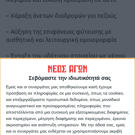
– Χάραξη άνετων διαδρομών για πεζούς
– Αύξηση της επιφάνειας φύτευσης με
αισθητική και λειτουργική ομοιομορφία
– Ένταξη του υδάτινου στοιχείου ως μέσου
δροσισμού
Σεβόμαστε την ιδιωτικότητά σας
– Διαμόρφωση κατάλληλων κλίσεων του
εδάφους για τη σωστή όδευση των
Εμείς και οι συνεργάτες μας αποθηκεύουμε και/ή έχουμε
πρόσβαση σε πληροφορίες σε μια συσκευή, όπως τα cookies,
όμβριων υδάτων
και επεξεργαζόμαστε προσωπικά δεδομένα, όπως μοναδικοί
αναγνωριστικοί και προσαρμοσμένες πληροφορίες που
– Δημιουργία ελεύθερης διόδου των
αποστέλλονται από μια συσκευή για εξατομικευμένες διαφημίσεις
και περιεχόμενο, μέτρηση διαφήμισης και περιεχομένου, έρευνα
οχημάτων έκτακτης ανάγκης
ακροατηρίου και ανάπτυξη υπηρεσιών.
Με την άδειά σας, εμείς
και οι συνεργάτες μας ενδέχεται να χρησιμοποιήσουμε ακριβή