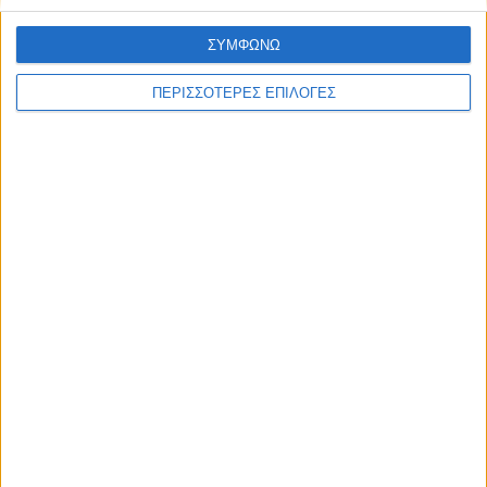
ΣΥΜΦΩΝΩ
ΠΕΡΙΣΣΟΤΕΡΕΣ ΕΠΙΛΟΓΕΣ
ΚΑΡΔΙΤΣΑ
Η ίδια εικόνα σε λίγες ημέρες στο μικρό
συντριβάνι στην Στ. Λάππα...