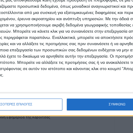
ργαζόμαστε προσωπικά δεδομένα, όπως μοναδικοί αναγνωριστικοί και 
στέλλονται από μια συσκευή για εξατομικευμένες διαφημίσεις και περ
εχομένου, έρευνα ακροατηρίου και ανάπτυξη υπηρεσιών.
Με την άδειά σα
χεται να χρησιμοποιήσουμε ακριβή δεδομένα γεωγραφικής τοποθεσίας 
ρίδα ΝΕΟΣ ΑΓΩΝ στο Google News!
ών. Μπορείτε να κάνετε κλικ για να συναινέσετε στην επεξεργασία απ
οχή της Καρδίτσας και ευρύτερα της Θεσσαλίας
ς περιγράφεται παραπάνω. Εναλλακτικά, μπορείτε να αποκτήσετε πρό
ίες και να αλλάξετε τις προτιμήσεις σας πριν συναινέσετε ή να αρνηθεί
ποια επεξεργασία των προσωπικών σας δεδομένων ενδέχεται να μην απ
λά έχετε το δικαίωμα να αρνηθείτε αυτήν την επεξεργασία. Οι προτιμήσ
ΕΠΟΜΕΝΟ ΑΡΘΡΟ
ιστότοπο. Μπορείτε να αλλάξετε τις προτιμήσεις σας ή να ανακαλέσετε
Καμίνι η Λάρισα
στρέφοντας σε αυτόν τον ιστότοπο και κάνοντας κλικ στο κουμπί "Απ
ς.
ΣΣΟΤΕΡΕΣ ΕΠΙΛΟΓΕΣ
ΣΥΜΦΩΝΩ
ινή Εφημερίδα της Καρδίτσας