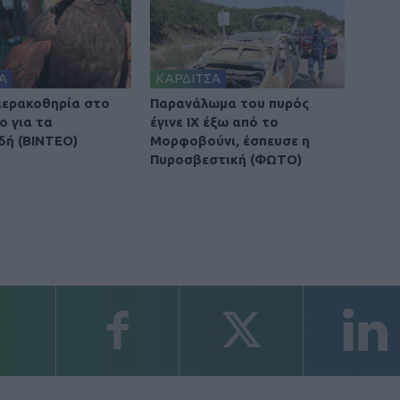
Α
ΚΑΡΔΙΤΣΑ
 ιερακοθηρία στο
Παρανάλωμα του πυρός
ο για τα
έγινε ΙΧ έξω από το
δή (ΒΙΝΤΕΟ)
Μορφοβούνι, έσπευσε η
Πυροσβεστική (ΦΩΤΟ)