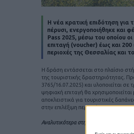
Η νέα κρατική επιδότηση για τ
πέρυσι, ενεργοποιήθηκε και φ
Pass 2025, μέσω του οποίου ο
επιταγή (voucher) έως και 200
περιοχές της Θεσσαλίας και τ
Η δράση εντάσσεται στο πλαίσιο στή
της τουριστικής δραστηριότητας. Πρ
3765/16.07.2025) και υλοποιείται σε 
ψηφιακή επιταγή θα χρησιμοποιείται
αποκλειστικά για τουριστικές δαπάνε
στην επιλέξιμη περιοχή.
Αναλυτικότερα στην εφημερίδα Νέος Α
Εμείς και οι συνεργ