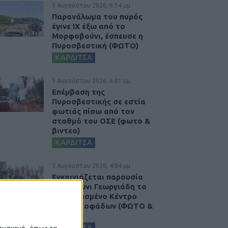
5 Αυγούστου 2026, 6:14 μμ
Παρανάλωμα του πυρός
έγινε ΙΧ έξω από το
Μορφοβούνι, έσπευσε η
Πυροσβεστική (ΦΩΤΟ)
ΚΑΡΔΙΤΣΑ
5 Αυγούστου 2026, 6:01 μμ
Επέμβαση της
Πυροσβεστικής σε εστία
φωτιάς πίσω από τον
σταθμό του ΟΣΕ (φωτο &
βιντεο)
ΚΑΡΔΙΤΣΑ
5 Αυγούστου 2026, 4:04 μμ
Εγκαινιάζεται παρουσία
του Άδωνι Γεωργιάδη το
ανακαινισμένο Κέντρο
Υγείας Σοφάδων (ΦΩΤΟ &
ΒΙΝΤΕΟ)
ΚΑΡΔΙΤΣΑ
 συσκευή, όπως τα