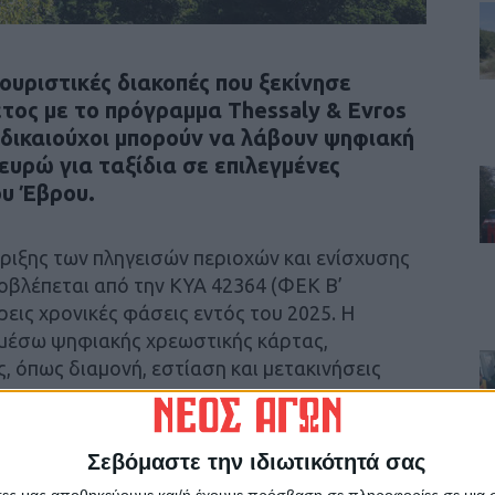
ουριστικές διακοπές που ξεκίνησε
έτος με το πρόγραμμα Thessaly & Evros
ι δικαιούχοι μπορούν να λάβουν ψηφιακή
 ευρώ για ταξίδια σε επιλεγμένες
ου Έβρου.
ριξης των πληγεισών περιοχών και ενίσχυσης
οβλέπεται από την ΚΥΑ 42364 (ΦΕΚ Β’
τρεις χρονικές φάσεις εντός του 2025. Η
 μέσω ψηφιακής χρεωστικής κάρτας,
ς, όπως διαμονή, εστίαση και μετακινήσεις
γών
Σεβόμαστε την ιδιωτικότητά σας
άτες μας αποθηκεύουμε και/ή έχουμε πρόσβαση σε πληροφορίες σε μια