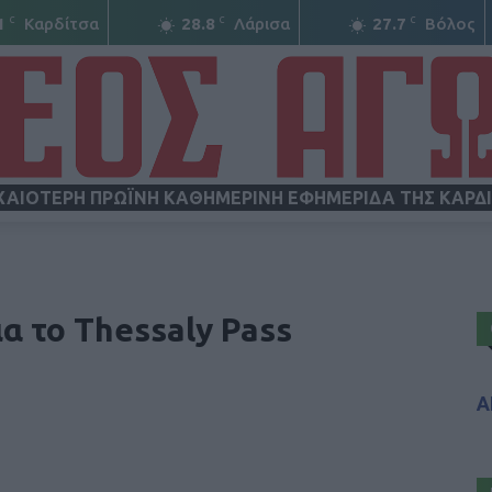
C
C
C
1
Καρδίτσα
28.8
Λάρισα
27.7
Βόλος
ΧΑΙΟΤΕΡΗ ΠΡΩΪΝΗ ΚΑΘΗΜΕΡΙΝΗ ΕΦΗΜΕΡΙΔΑ ΤΗΣ ΚΑΡΔ
ΝΕΟΣ
ια το Thessaly Pass
Α
ΑΓΩΝ