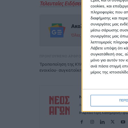
Τελευταίες Ειδήσεις Σήμερα
cookies, και επεξε
πληροφορίες που απο
διαφήμισης και περι
συνεργάτες μας ενδέ
Ακολούθησε την εφημε
μέσω σάρωσης συσκευ
Όλες οι εξελίξεις στην περι
συνεργάτες μας όπω
λεπτομερείς πληροφορ
Λάβετε υπόψη ότι κά
συγκατάθεσή σας, αλ
ΠΡΟΗΓΟΥΜΕΝΟ ΑΡΘΡΟ
μόνο για αυτόν τον 
Τροποποίηση της ΚΥΑ για την επιδότηση
ανά πάσα στιγμή επι
ενοικίου- συγκατοίκησης λόγω «Ντάνιελ»
μέρος της ιστοσελίδα
ΝΕΟΣ ΑΓΩΝ
ΠΕΡΙ
https://neosagon.gr
Η Αρχαιότερη Καθημερινή Πρω