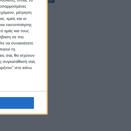
προσαρμοσμένες
ιεχόμενο, μέτρηση
ς, εμείς και οι
και ταυτοποίησης
ό εμάς και τους
σβαση σε πιο
τε να συναινέσετε.
αιτεί τη
εις σας θα ισχύουν
 τη συγκατάθεσή σας
ορρήτου" στο κάτω