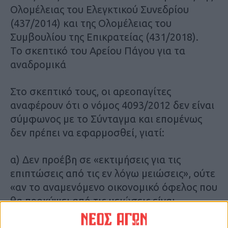
Ολομέλειας του Ελεγκτικού Συνεδρίου
(437/2014) και της Ολομέλειας του
Συμβουλίου της Επικρατείας (431/2018).
Το σκεπτικό του Αρείου Πάγου για τα
αναδρομικά
Στο σκεπτικό τους, οι αρεοπαγίτες
αναφέρουν ότι ο νόμος 4093/2012 δεν είναι
σύμφωνος με το Σύνταγμα και επομένως
δεν πρέπει να εφαρμοσθεί, γιατί:
α) Δεν προέβη σε «εκτιμήσεις για τις
επιπτώσεις από τις εν λόγω μειώσεις», ούτε
«αν το αναμενόμενο οικονομικό όφελος που
θα προκύψει από τις μειώσεις είναι
μικρότερο ή μεγαλύτερο από τις επιπτώσεις