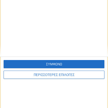
ΕΛΛΑΔΑ
Με υποβολή ΟΣΔΕ έως τις 15 Σεπτεμβρίου
η προκαταβολή 75% τσεκ Οκτώβριο, οι
υπόλοιποι πάνε για το Νοέμβριο
ΣΥΜΦΩΝΩ
ΠΕΡΙΣΣΟΤΕΡΕΣ ΕΠΙΛΟΓΕΣ