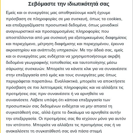
των μειώσεων». Δηλαδή νομοθετήθηκαν
Σεβόμαστε την ιδιωτικότητά σας
μειώσεις που μπορούσαν να προκαλέσουν
Εμείς και οι συνεργάτες μας αποθηκεύουμε και/ή έχουμε
συνολικά ζημία αντί για όφελος και
πρόσβαση σε πληροφορίες σε μια συσκευή, όπως τα cookies,
πιθανότατα προκάλεσαν ζημία.
και επεξεργαζόμαστε προσωπικά δεδομένα, όπως μοναδικοί
αναγνωριστικοί και προσαρμοσμένες πληροφορίες που
αποστέλλονται από μια συσκευή για εξατομικευμένες διαφημίσεις
β) Δεν εξετάστηκε από το νόμο «αν θα
και περιεχόμενο, μέτρηση διαφήμισης και περιεχομένου, έρευνα
μπορούσαν να ληφθούν άλλα μέτρα
ακροατηρίου και ανάπτυξη υπηρεσιών.
Με την άδειά σας, εμείς
ισοδύναμου αποτελέσματος» ως προς τη
και οι συνεργάτες μας ενδέχεται να χρησιμοποιήσουμε ακριβή
δεδομένα γεωγραφικής τοποθεσίας και ταυτοποίησης μέσω
μείωση των δημοσίων δαπανών, αλλά με
σάρωσης συσκευών. Μπορείτε να κάνετε κλικ για να συναινέσετε
μικρότερο κόστος για τους γιατρούς του
στην επεξεργασία από εμάς και τους συνεργάτες μας όπως
ΕΣΥ.
περιγράφεται παραπάνω. Εναλλακτικά, μπορείτε να αποκτήσετε
πρόσβαση σε πιο λεπτομερείς πληροφορίες και να αλλάξετε τις
προτιμήσεις σας πριν συναινέσετε ή να αρνηθείτε να
γ) Δεν εξετάστηκε αν οι αποδοχές των
συναινέσετε.
Λάβετε υπόψη ότι κάποια επεξεργασία των
γιατρών του ΕΣΥ παραμένουν μετά τις νέες
προσωπικών σας δεδομένων ενδέχεται να μην απαιτεί τη
μειώσεις επαρκείς για την αντιμετώπιση του
συγκατάθεσή σας, αλλά έχετε το δικαίωμα να αρνηθείτε αυτήν
την επεξεργασία. Οι προτιμήσεις σας θα ισχύουν μόνο για αυτόν
κόστους αξιοπρεπούς διαβίωσής τους και
τον ιστότοπο. Μπορείτε να αλλάξετε τις προτιμήσεις σας ή να
ανάλογες της αποστολής που τους έχει
ανακαλέσετε τη συγκατάθεσή σας ανά πάσα στιγμή