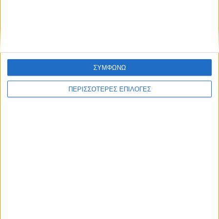
ΚΑΡΔΙΤΣΑ
Έργο καθαρισμού του Ρογόζινου και
αποκατάστασης των αναχωμάτων
ΣΥΜΦΩΝΩ
ΠΕΡΙΣΣΟΤΕΡΕΣ ΕΠΙΛΟΓΕΣ