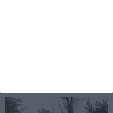
5 Αυγούστου 2026, 6:14 μμ
Παρανάλωμα του πυρός έγινε ΙΧ έξω από
το Μορφοβούνι, έσπευσε η Πυροσβεστική
(ΦΩΤΟ)
ΚΑΡΔΙΤΣΑ