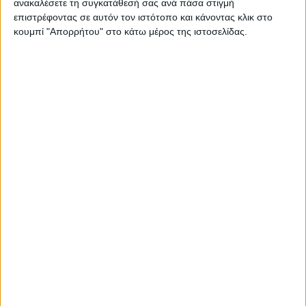
ανακαλέσετε τη συγκατάθεσή σας ανά πάσα στιγμή
δημόσια λογοδοσία.
επιστρέφοντας σε αυτόν τον ιστότοπο και κάνοντας κλικ στο
κουμπί "Απορρήτου" στο κάτω μέρος της ιστοσελίδας.
Να μας εξηγήσει για παράδειγμα ο
πρωθυπουργός που αναμένεται το δεύτερο
δεκαήμερο του Ιανουαρίου να επισκεφτεί
τη Λάρισα γιατί αθέτησε την προεκλογική
του υπόσχεση για συνέχιση και ολοκλήρωση
των έργων του Αχελώου, ή γιατί δεν
προχώρησε το έργο του φράγματος του
Μουζακίου για το οποίο είχε δεσμευτεί
δημόσια επισκεπτόμενος την Καρδίτσα
μετά τη θεομηνία «Ιανός».
Οι Θεσσαλικοί φορείς βέβαια οφείλουν να
πιέσουν τον πρωθυπουργό σε αυτή τη
συγκυρία όπου μετρά αντίστροφα ο χρόνος
για τις εκλογές, προκειμένου επιτέλους να