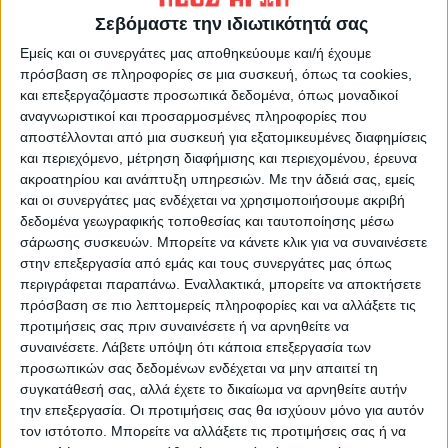
ετών. Αυτό έχει την αξία του καθώς το 2023
Σεβόμαστε την ιδιωτικότητά σας
είναι χρονιά βουλευτικών εκλογών και πολύ
Εμείς και οι συνεργάτες μας αποθηκεύουμε και/ή έχουμε
πιθανό διπλών μάλιστα, όπως επίσης και
πρόσβαση σε πληροφορίες σε μια συσκευή, όπως τα cookies,
χρονιά εκλογών για την αυτοδιοίκηση.
και επεξεργαζόμαστε προσωπικά δεδομένα, όπως μοναδικοί
αναγνωριστικοί και προσαρμοσμένες πληροφορίες που
Αν θέλουμε να είμαστε συνεπείς στο
αποστέλλονται από μια συσκευή για εξατομικευμένες διαφημίσεις
και περιεχόμενο, μέτρηση διαφήμισης και περιεχομένου, έρευνα
«ραντεβού με την κάλπη», ανιδιοτελείς
ακροατηρίου και ανάπτυξη υπηρεσιών.
Με την άδειά σας, εμείς
στοχεύοντας στο κοινό καλό και να
και οι συνεργάτες μας ενδέχεται να χρησιμοποιήσουμε ακριβή
διορθώσουμε λάθη του παρελθόντος, που
δεδομένα γεωγραφικής τοποθεσίας και ταυτοποίησης μέσω
πλήγωσαν τη νέα γενιά και έστειλαν πάνω
σάρωσης συσκευών. Μπορείτε να κάνετε κλικ για να συναινέσετε
στην επεξεργασία από εμάς και τους συνεργάτες μας όπως
από 500.000 νέους με δεξιότητες στο
περιγράφεται παραπάνω. Εναλλακτικά, μπορείτε να αποκτήσετε
εξωτερικό, θα πρέπει να ψηφίσουμε με
πρόσβαση σε πιο λεπτομερείς πληροφορίες και να αλλάξετε τις
γνώμονα αυτό που θεωρούμε το καλύτερο
προτιμήσεις σας πριν συναινέσετε ή να αρνηθείτε να
συναινέσετε.
Λάβετε υπόψη ότι κάποια επεξεργασία των
για το μέλλον των παιδιών μας.
προσωπικών σας δεδομένων ενδέχεται να μην απαιτεί τη
συγκατάθεσή σας, αλλά έχετε το δικαίωμα να αρνηθείτε αυτήν
Κυρίως όμως θα πρέπει να ζητήσουμε από
την επεξεργασία. Οι προτιμήσεις σας θα ισχύουν μόνο για αυτόν
εκείνους που εκλέξαμε να προβούν σε μία
τον ιστότοπο. Μπορείτε να αλλάξετε τις προτιμήσεις σας ή να