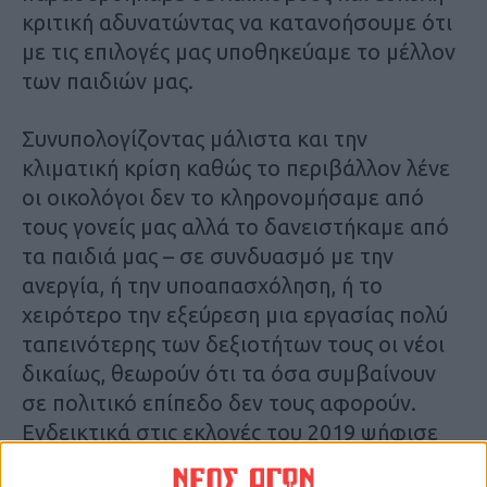
κριτική αδυνατώντας να κατανοήσουμε ότι
με τις επιλογές μας υποθηκεύαμε το μέλλον
των παιδιών μας.
Συνυπολογίζοντας μάλιστα και την
κλιματική κρίση καθώς το περιβάλλον λένε
οι οικολόγοι δεν το κληρονομήσαμε από
τους γονείς μας αλλά το δανειστήκαμε από
τα παιδιά μας – σε συνδυασμό με την
ανεργία, ή την υποαπασχόληση, ή το
χειρότερο την εξεύρεση μια εργασίας πολύ
ταπεινότερης των δεξιοτήτων τους οι νέοι
δικαίως, θεωρούν ότι τα όσα συμβαίνουν
σε πολιτικό επίπεδο δεν τους αφορούν.
Ενδεικτικά στις εκλογές του 2019 ψήφισε
μόλις το 20% στις ηλικίες από 18 έως 24