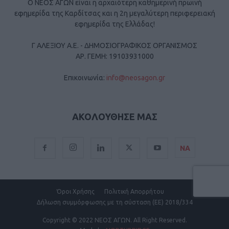
Ο ΝΕΟΣ ΑΓΩΝ είναι η αρχαιότερη καθημερινή πρωινή
εφημερίδα της Καρδίτσας και η 2η μεγαλύτερη περιφερειακή
εφημερίδα της Ελλάδας!
Γ ΑΛΕΞΙΟΥ Α.Ε. - ΔΗΜΟΣΙΟΓΡΑΦΙΚΟΣ ΟΡΓΑΝΙΣΜΟΣ
ΑΡ. ΓΕΜΗ: 19103931000
Επικοινωνία:
info@neosagon.gr
ΑΚΟΛΟΥΘΗΣΕ ΜΑΣ
ΝΑ
Όροι Χρήσης
Πολιτική Απορρήτου
Δήλωση συμμόρφωσης με τη σύσταση (ΕΕ) 2018/334
Copyright
© 2022 ΝΕΟΣ ΑΓΩΝ.
All Right Reserved.