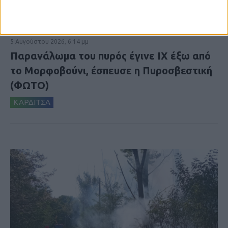
5 Αυγούστου 2026, 6:14 μμ
Παρανάλωμα του πυρός έγινε ΙΧ έξω από
το Μορφοβούνι, έσπευσε η Πυροσβεστική
(ΦΩΤΟ)
ΚΑΡΔΙΤΣΑ