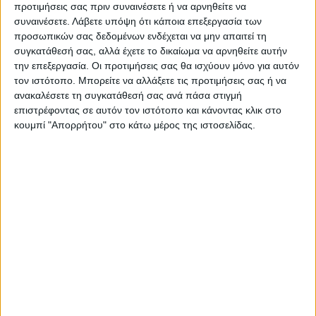
προτιμήσεις σας πριν συναινέσετε ή να αρνηθείτε να
συναινέσετε.
Λάβετε υπόψη ότι κάποια επεξεργασία των
προσωπικών σας δεδομένων ενδέχεται να μην απαιτεί τη
συγκατάθεσή σας, αλλά έχετε το δικαίωμα να αρνηθείτε αυτήν
την επεξεργασία. Οι προτιμήσεις σας θα ισχύουν μόνο για αυτόν
τον ιστότοπο. Μπορείτε να αλλάξετε τις προτιμήσεις σας ή να
ΝΕΟΣ ΑΓΩΝ
ανακαλέσετε τη συγκατάθεσή σας ανά πάσα στιγμή
επιστρέφοντας σε αυτόν τον ιστότοπο και κάνοντας κλικ στο
https://neosagon.gr
κουμπί "Απορρήτου" στο κάτω μέρος της ιστοσελίδας.
Η Αρχαιότερη Καθημερινή Πρωινή Εφημερίδα της Καρδίτσας
ΠΑΡΟΜΟΙΑ ΑΡΘΡΑ