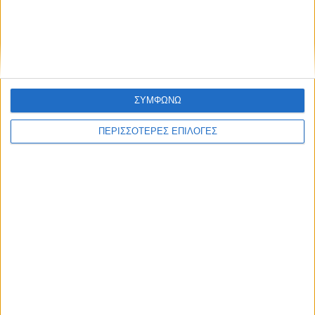
Κυψέλη του Δήμου Σοφάδων - έκτακτοι
ψεκασμοί
ΣΥΜΦΩΝΩ
ΠΕΡΙΣΣΟΤΕΡΕΣ ΕΠΙΛΟΓΕΣ
ΘΕΣΣΑΛΙΑ FM
ΑΚΟΥΣΤΕ ΖΩΝΤΑΝΑ
ΕΠΙΚΕΦΑΛΗΣ ΕΙΔΗΣΕΙΣ