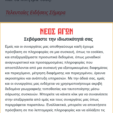
Τελευταίες Ειδήσεις Σήμερα
Ακολούθησε την εφημερίδα ΝΕΟΣ
ΑΓΩΝ στο Google News!
Σεβόμαστε την ιδιωτικότητά σας
Όλες οι εξελίξεις στην περιοχή της
Εμείς και οι συνεργάτες μας αποθηκεύουμε και/ή έχουμε
Καρδίτσας και ευρύτερα της Θεσσαλίας
πρόσβαση σε πληροφορίες σε μια συσκευή, όπως τα cookies,
και επεξεργαζόμαστε προσωπικά δεδομένα, όπως μοναδικοί
αναγνωριστικοί και προσαρμοσμένες πληροφορίες που
ΠΡΟΗΓΟΥΜΕΝΟ ΑΡΘΡΟ
ΕΠΟΜΕΝΟ ΑΡΘΡΟ
αποστέλλονται από μια συσκευή για εξατομικευμένες διαφημίσεις
και περιεχόμενο, μέτρηση διαφήμισης και περιεχομένου, έρευνα
Σε κατάσταση Έκτακτης
Live το πόρισμα για τα Τέμπη:
ακροατηρίου και ανάπτυξη υπηρεσιών.
Με την άδειά σας, εμείς
Ανάγκης Πολιτικής
Ανθρώπινα λάθη και
και οι συνεργάτες μας ενδέχεται να χρησιμοποιήσουμε ακριβή
Προστασίας παραμένει ο Ν.
παθογένειες -Περαιτέρω
δεδομένα γεωγραφικής τοποθεσίας και ταυτοποίησης μέσω
Καρδίτσας
έρευνα για άγνωστο καύσιμο
σάρωσης συσκευών. Μπορείτε να κάνετε κλικ για να συναινέσετε
και πυρόσφαιρα
στην επεξεργασία από εμάς και τους συνεργάτες μας όπως
περιγράφεται παραπάνω. Εναλλακτικά, μπορείτε να αποκτήσετε
πρόσβαση σε πιο λεπτομερείς πληροφορίες και να αλλάξετε τις