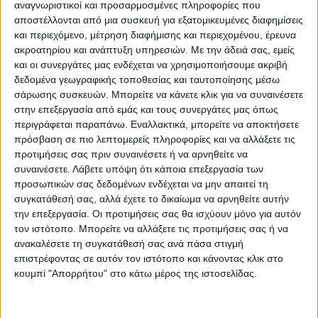
(ΠΟΠ):
αναγνωριστικοί και προσαρμοσμένες πληροφορίες που
αποστέλλονται από μια συσκευή για εξατομικευμένες διαφημίσεις
Η πρόσκληση αποσκοπεί στην υλοποίηση
και περιεχόμενο, μέτρηση διαφήμισης και περιεχομένου, έρευνα
δράσεων πιλοτικού χαρακτήρα με σκοπό το
ακροατηρίου και ανάπτυξη υπηρεσιών.
Με την άδειά σας, εμείς
σχεδιασμό προγραμμάτων Πληρώνω Όσο
και οι συνεργάτες μας ενδέχεται να χρησιμοποιήσουμε ακριβή
Πετάω (ΠΟΠ) και την ευαισθητοποίηση των
δεδομένα γεωγραφικής τοποθεσίας και ταυτοποίησης μέσω
σάρωσης συσκευών. Μπορείτε να κάνετε κλικ για να συναινέσετε
πολιτών στην αρχή “Pay as you throw” ή
στην επεξεργασία από εμάς και τους συνεργάτες μας όπως
“Gain as you Sort”. Ειδικότερα η δράση
περιγράφεται παραπάνω. Εναλλακτικά, μπορείτε να αποκτήσετε
εστιάζει σε πιλοτική εφαρμογή του
πρόσβαση σε πιο λεπτομερείς πληροφορίες και να αλλάξετε τις
προτιμήσεις σας πριν συναινέσετε ή να αρνηθείτε να
Πληρώνω Όσο Πετάω, με στόχο την
συναινέσετε.
Λάβετε υπόψη ότι κάποια επεξεργασία των
λειτουργία του
προσωπικών σας δεδομένων ενδέχεται να μην απαιτεί τη
ως κινήτρου για την αύξηση της διαλογής
συγκατάθεσή σας, αλλά έχετε το δικαίωμα να αρνηθείτε αυτήν
στην πηγή και αντικινήτρου για την μείωση
την επεξεργασία. Οι προτιμήσεις σας θα ισχύουν μόνο για αυτόν
τον ιστότοπο. Μπορείτε να αλλάξετε τις προτιμήσεις σας ή να
υπολειμματικών συμμείκτων σε δημοτικό
ανακαλέσετε τη συγκατάθεσή σας ανά πάσα στιγμή
επίπεδο.
επιστρέφοντας σε αυτόν τον ιστότοπο και κάνοντας κλικ στο
Δύναται να χρηματοδοτηθούν:
κουμπί "Απορρήτου" στο κάτω μέρος της ιστοσελίδας.
-Προμήθεια μέσων προσωρινής
αποθήκευσης (π.χ. μεμονωμένοι κάδοι