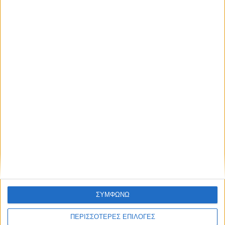
ΚΑΡΔΙΤΣΑ
Υψηλός ο κίνδυνος πυρκαγιάς σήμερα
Κυριακή στο Ν. Καρδίτσας
ΣΥΜΦΩΝΩ
ΠΕΡΙΣΣΟΤΕΡΕΣ ΕΠΙΛΟΓΕΣ