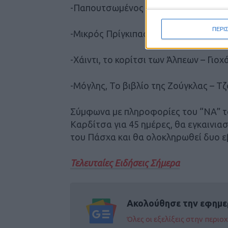
-Παπουτσωμένος Γάτος – Σαρλ Περώ,
ΠΕΡΙ
-Μικρός Πρίγκιπας – Αντουάν ντε Σαι
-Χάιντι, το κορίτσι των Άλπεων – Γιοχ
-Μόγλης, Το βιβλίο της Ζούγκλας – Τ
Σύμφωνα με πληροφορίες του “ΝΑ” το
Καρδίτσα για 45 ημέρες, θα εγκαινιασ
του Πάσχα και θα ολοκληρωθεί δυο ε
Τελευταίες Ειδήσεις Σήμερα
Ακολούθησε την εφημε
Όλες οι εξελίξεις στην περι