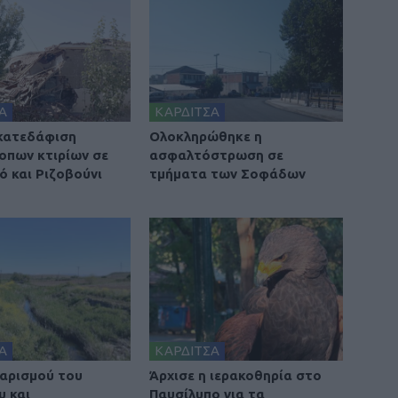
Α
ΚΑΡΔΙΤΣΑ
 κατεδάφιση
Ολοκληρώθηκε η
οπων κτιρίων σε
ασφαλτόστρωση σε
ό και Ριζοβούνι
τμήματα των Σοφάδων
Α
ΚΑΡΔΙΤΣΑ
αρισμού του
Άρχισε η ιερακοθηρία στο
υ και
Παυσίλυπο για τα