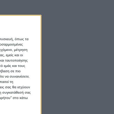
 συσκευή, όπως τα
προσαρμοσμένες
ιεχόμενο, μέτρηση
ς, εμείς και οι
και ταυτοποίησης
ό εμάς και τους
σβαση σε πιο
τε να συναινέσετε.
αιτεί τη
εις σας θα ισχύουν
 τη συγκατάθεσή σας
ορρήτου" στο κάτω