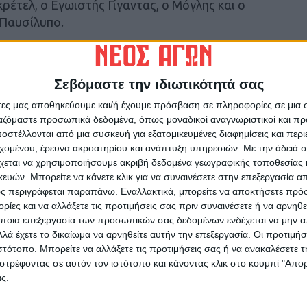
ρέτελ, ο Εγωιστής Γίγαντας, ο Μόγλης και ο
 Παυσίλυπο.
αιρία να ταξιδέψει στον κόσμο παραμυθιών που
ιών και να γνωρίσουν τους αγαπημένους ήρωες
Σεβόμαστε την ιδιωτικότητά σας
μένη διαδρομή. Κάθε παραμύθι θα
άτες μας αποθηκεύουμε και/ή έχουμε πρόσβαση σε πληροφορίες σε μια
α χαρακτηριστική αναπαράσταση με
ργαζόμαστε προσωπικά δεδομένα, όπως μοναδικοί αναγνωριστικοί και 
θεις κατασκευές, που θα παραπέμπουν στην
στέλλονται από μια συσκευή για εξατομικευμένες διαφημίσεις και περ
εχομένου, έρευνα ακροατηρίου και ανάπτυξη υπηρεσιών.
Με την άδειά σα
χεται να χρησιμοποιήσουμε ακριβή δεδομένα γεωγραφικής τοποθεσίας 
ζονται τα εξής παραμύθια:
ών. Μπορείτε να κάνετε κλικ για να συναινέσετε στην επεξεργασία απ
ς περιγράφεται παραπάνω. Εναλλακτικά, μπορείτε να αποκτήσετε πρό
ίες και να αλλάξετε τις προτιμήσεις σας πριν συναινέσετε ή να αρνηθεί
ρία – Κάρολος Ντίκενς, Αγγλία
ποια επεξεργασία των προσωπικών σας δεδομένων ενδέχεται να μην απ
λά έχετε το δικαίωμα να αρνηθείτε αυτήν την επεξεργασία. Οι προτιμήσ
 Γερμανία
ιστότοπο. Μπορείτε να αλλάξετε τις προτιμήσεις σας ή να ανακαλέσετε
στρέφοντας σε αυτόν τον ιστότοπο και κάνοντας κλικ στο κουμπί "Απ
ς.
ντ, Ιρλανδία