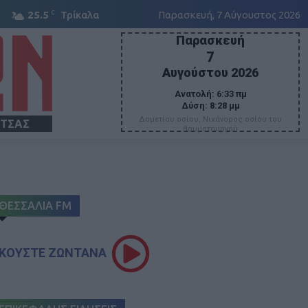
C
25.5
Τρίκαλα
Παρασκευή, 7 Αύγουστος 2026
Παρασκευή
7
Αυγούστου 2026
Ανατολή:
6:33 πμ
Δύση:
8:28 μμ
Δομετίου οσίου, Νικάνορος οσίου του
ΙΤΣΑΣ
θαυματουργού
ΘΕΣΣΑΛΙΑ FM
ΚΟΥΣΤΕ ΖΩΝΤΑΝΑ