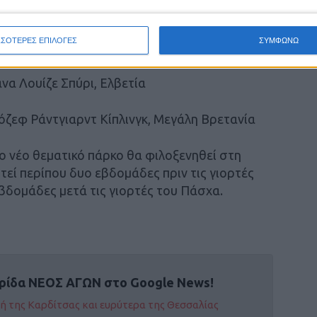
 Γαλλία
ΣΣΟΤΕΡΕΣ ΕΠΙΛΟΓΕΣ
ΣΥΜΦΩΝΩ
ντ-Εξυπερύ, Γαλλία
άνα Λουίζε Σπύρι, Ελβετία
ζόζεφ Ράντγιαρντ Κίπλινγκ, Μεγάλη Βρετανία
 νέο θεματικό πάρκο θα φιλοξενηθεί στη
τεί περίπου δυο εβδομάδες πριν τις γιορτές
βδομάδες μετά τις γιορτές του Πάσχα.
ρίδα ΝΕΟΣ ΑΓΩΝ στο Google News!
οχή της Καρδίτσας και ευρύτερα της Θεσσαλίας