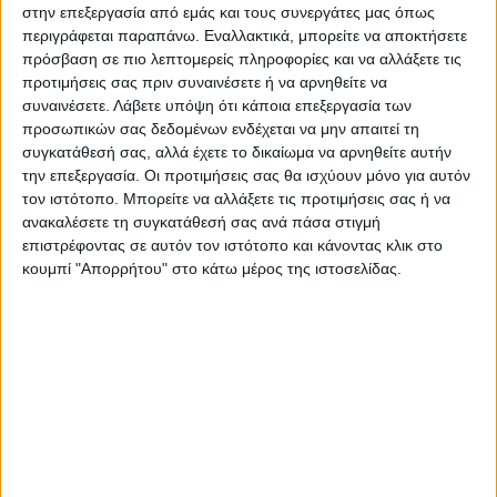
στην επεξεργασία από εμάς και τους συνεργάτες μας όπως
της λειτουργίας των Πανεπιστημίων, των
περιγράφεται παραπάνω. Εναλλακτικά, μπορείτε να αποκτήσετε
Φοιτητικών Εστιών, των Μέσων Μαζικής
πρόσβαση σε πιο λεπτομερείς πληροφορίες και να αλλάξετε τις
προτιμήσεις σας πριν συναινέσετε ή να αρνηθείτε να
μεταφοράς που καθημερινά
συναινέσετε.
Λάβετε υπόψη ότι κάποια επεξεργασία των
χρησιμοποιούμε χιλιάδες φοιτητές και
προσωπικών σας δεδομένων ενδέχεται να μην απαιτεί τη
φοιτήτριες.
συγκατάθεσή σας, αλλά έχετε το δικαίωμα να αρνηθείτε αυτήν
την επεξεργασία. Οι προτιμήσεις σας θα ισχύουν μόνο για αυτόν
τον ιστότοπο. Μπορείτε να αλλάξετε τις προτιμήσεις σας ή να
Έπειτα ακολούθησε πορεία διαμαρτυρίας
ανακαλέσετε τη συγκατάθεσή σας ανά πάσα στιγμή
προς το σιδηροδρομικό σταθμό της
επιστρέφοντας σε αυτόν τον ιστότοπο και κάνοντας κλικ στο
Καρδίτσας όπου άφησαν λουλουδια και
κουμπί "Απορρήτου" στο κάτω μέρος της ιστοσελίδας.
κράτησαν ενός λεπτού σιγή.
Μάλιστα οι επόμενες απεργιακές
συγκεντρώσεις για την τραγωδία των
Τεμπών θα πραγματοποιηθούν την
Παρασκευή 28 Φλεβάρη, ημέρα που
συμπληρώνονται δύο χρόνια από το