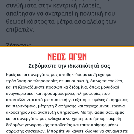
συνθήματα στην κεντρική πλατεία,
απαίτησαν να ανατραπεί η πολιτική που
θεωρεί κόστος τα μέτρα ασφαλείας των
επιβατών.
Ζήτησαν:
– Να σταματήσει η συγκάλυψη του
Σεβόμαστε την ιδιωτικότητά σας
εγκλήματος και να διερευνηθούν τα αίτια
Εμείς και οι συνεργάτες μας αποθηκεύουμε και/ή έχουμε
της σύγκρουσης και της έκρηξης.
πρόσβαση σε πληροφορίες σε μια συσκευή, όπως τα cookies,
και επεξεργαζόμαστε προσωπικά δεδομένα, όπως μοναδικοί
– Να αποδοθούν όλες οι πολιτικές και
αναγνωριστικοί και προσαρμοσμένες πληροφορίες που
αποστέλλονται από μια συσκευή για εξατομικευμένες διαφημίσεις
ποινικές ευθύνες.
και περιεχόμενο, μέτρηση διαφήμισης και περιεχομένου, έρευνα
ακροατηρίου και ανάπτυξη υπηρεσιών.
Με την άδειά σας, εμείς
– Να μην ζήσουμε νέα Τέμπη! Να δοθεί
και οι συνεργάτες μας ενδέχεται να χρησιμοποιήσουμε ακριβή
χρηματοδότηση για να παρθούν άμεσα
δεδομένα γεωγραφικής τοποθεσίας και ταυτοποίησης μέσω
σάρωσης συσκευών. Μπορείτε να κάνετε κλικ για να συναινέσετε
μέτρα για την ασφάλεια των υποδομών και