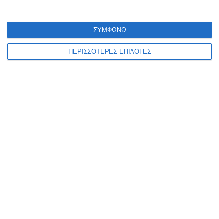
ΣΥΜΦΩΝΩ
ΠΕΡΙΣΣΟΤΕΡΕΣ ΕΠΙΛΟΓΕΣ
ΚΑΡΔΙΤΣΑ
Επέμβαση της Πυροσβεστικής σε εστία
φωτιάς πίσω από τον σταθμό του ΟΣΕ
(φωτο & βιντεο)