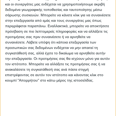
ΕΣΥ και τις ΜΕΘ.
και οι συνεργάτες μας ενδέχεται να χρησιμοποιήσουμε ακριβή
δεδομένα γεωγραφικής τοποθεσίας και ταυτοποίησης μέσω
Οι ηλικιωμένοι και οι ευάλωτες ομάδες
σάρωσης συσκευών. Μπορείτε να κάνετε κλικ για να συναινέσετε
στην επεξεργασία από εμάς και τους συνεργάτες μας όπως
συστήνουμε να επαναφέρουν στην
περιγράφεται παραπάνω. Εναλλακτικά, μπορείτε να αποκτήσετε
καθημερινότητά τους τα προστατευτικά
πρόσβαση σε πιο λεπτομερείς πληροφορίες και να αλλάξετε τις
μέτρα και κυρίως την χρήση μάσκας στα
προτιμήσεις σας πριν συναινέσετε ή να αρνηθείτε να
Μέσα Μαζικής Μεταφοράς (λεωφορεία,
συναινέσετε.
Λάβετε υπόψη ότι κάποια επεξεργασία των
προσωπικών σας δεδομένων ενδέχεται να μην απαιτεί τη
τρένα, αεροπλάνα, πλοία) και στους
συγκατάθεσή σας, αλλά έχετε το δικαίωμα να αρνηθείτε αυτήν
κλειστούς χώρους, αποφεύγοντας κατά το
την επεξεργασία. Οι προτιμήσεις σας θα ισχύουν μόνο για αυτόν
δυνατόν καταστάσεις συνωστισμού.
τον ιστότοπο. Μπορείτε να αλλάξετε τις προτιμήσεις σας ή να
ανακαλέσετε τη συγκατάθεσή σας ανά πάσα στιγμή
Ιδιαίτερη προστασία με εμβολιασμό
επιστρέφοντας σε αυτόν τον ιστότοπο και κάνοντας κλικ στο
επιβάλλεται στα παιδιά πριν ξεκινήσουν τα
κουμπί "Απορρήτου" στο κάτω μέρος της ιστοσελίδας.
σχολεία το φθινόπωρο, καθόσον νέα
μεγάλη αξιόπιστη μελέτη από τη Δανία
(περιοδικό Lancet) αποδεικνύει μεγάλα
ποσοστά long covid σε παιδιά ηλικίας από
0-14χρ. Αναλυτικότερα τα συμπτώματα σε