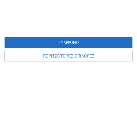
ΘΕΣΣΑΛΙΑ
Λάρισα: Στο εδώλιο 41χρονος για τον
βιασμό της 9χρονης θετής κόρης του μετά
από βούλευμα
ΣΥΜΦΩΝΩ
ΠΕΡΙΣΣΟΤΕΡΕΣ ΕΠΙΛΟΓΕΣ