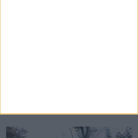
5 Αυγούστου 2026, 6:14 μμ
Παρανάλωμα του πυρός έγινε ΙΧ έξω από
το Μορφοβούνι, έσπευσε η Πυροσβεστική
(ΦΩΤΟ)
ΚΑΡΔΙΤΣΑ