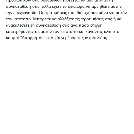
προσωπικών σας δεδομένων ενδέχεται να μην απαιτεί τη
συγκατάθεσή σας, αλλά έχετε το δικαίωμα να αρνηθείτε αυτήν
την επεξεργασία. Οι προτιμήσεις σας θα ισχύουν μόνο για αυτόν
ΝΕΟΣ ΑΓΩΝ
τον ιστότοπο. Μπορείτε να αλλάξετε τις προτιμήσεις σας ή να
https://neosagon.gr
ανακαλέσετε τη συγκατάθεσή σας ανά πάσα στιγμή
επιστρέφοντας σε αυτόν τον ιστότοπο και κάνοντας κλικ στο
Η Αρχαιότερη Καθημερινή Πρωινή Εφημερίδα της Καρδίτσας
κουμπί "Απορρήτου" στο κάτω μέρος της ιστοσελίδας.
ΠΑΡΟΜΟΙΑ ΑΡΘΡΑ