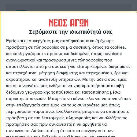
Ακολούθησε την εφημερίδα ΝΕΟΣ
ΑΓΩΝ στο Google News!
Όλες οι εξελίξεις στην περιοχή της
Σεβόμαστε την ιδιωτικότητά σας
Καρδίτσας και ευρύτερα της Θεσσαλίας
Εμείς και οι συνεργάτες μας αποθηκεύουμε και/ή έχουμε
πρόσβαση σε πληροφορίες σε μια συσκευή, όπως τα cookies,
και επεξεργαζόμαστε προσωπικά δεδομένα, όπως μοναδικοί
ΠΡΟΗΓΟΥΜΕΝΟ ΑΡΘΡΟ
ΕΠΟΜΕΝΟ ΑΡΘΡΟ
αναγνωριστικοί και προσαρμοσμένες πληροφορίες που
Επιχειρηματίες της
28 οι υποψηφιότητες για το
αποστέλλονται από μια συσκευή για εξατομικευμένες διαφημίσεις
Καρδίτσας έκοψαν την
διαγωνιστικό μέρος του 41ου
και περιεχόμενο, μέτρηση διαφήμισης και περιεχομένου, έρευνα
Πρωτοχρονιάτικη πίτα τους
Πανελλήνιου Φεστιβάλ
ακροατηρίου και ανάπτυξη υπηρεσιών.
Με την άδειά σας, εμείς
(ΦΩΤΟ)
Ερασιτεχνικού Θεάτρου
και οι συνεργάτες μας ενδέχεται να χρησιμοποιήσουμε ακριβή
Καρδίτσας
δεδομένα γεωγραφικής τοποθεσίας και ταυτοποίησης μέσω
σάρωσης συσκευών. Μπορείτε να κάνετε κλικ για να συναινέσετε
στην επεξεργασία από εμάς και τους συνεργάτες μας όπως
περιγράφεται παραπάνω. Εναλλακτικά, μπορείτε να αποκτήσετε
πρόσβαση σε πιο λεπτομερείς πληροφορίες και να αλλάξετε τις
προτιμήσεις σας πριν συναινέσετε ή να αρνηθείτε να
συναινέσετε.
Λάβετε υπόψη ότι κάποια επεξεργασία των