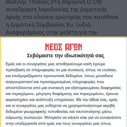
Βασίλης Τσιάκος στη σημερινή (27/8)
συνεδρίαση λογοδοσίας της Δημοτικής
Αρχής στο πλαίσιο ερώτησης που κατέθεσε
η Δημοτική Σύμβουλος Ευ. Ξυδιά.
Αναφερόμενος στην μελέτη για την
υπογειοποίηση των δικτύων του Δήμου
Καρδίτσας, πρόσθεσε ότι θα παρουσιαστεί
τις επόμενες ημέρες. «Είναι ένα έργο
Σεβόμαστε την ιδιωτικότητά σας
τεράστιο και προβλέπει την αναβάθμιση
Εμείς και οι συνεργάτες μας αποθηκεύουμε και/ή έχουμε
των επτά μεγάλων δημοτικών
πρόσβαση σε πληροφορίες σε μια συσκευή, όπως τα cookies,
και επεξεργαζόμαστε προσωπικά δεδομένα, όπως μοναδικοί
αντλιοστασίων» σημείωσε και πρόσθεσε
αναγνωριστικοί και προσαρμοσμένες πληροφορίες που
επίσης ότι προβλέπεται ο εκσυγχρονισμός
αποστέλλονται από μια συσκευή για εξατομικευμένες διαφημίσεις
42 δημοτικών γεωτρήσεων.
και περιεχόμενο, μέτρηση διαφήμισης και περιεχομένου, έρευνα
ακροατηρίου και ανάπτυξη υπηρεσιών.
Με την άδειά σας, εμείς
Εξέφρασε την αισιοδοξία του ότι πολύ
και οι συνεργάτες μας ενδέχεται να χρησιμοποιήσουμε ακριβή
σύντομα θα προχωρήσει η ένταξη του
δεδομένα γεωγραφικής τοποθεσίας και ταυτοποίησης μέσω
μεγάλου διαδημοτικού έργου που θα
σάρωσης συσκευών. Μπορείτε να κάνετε κλικ για να συναινέσετε
«κουμπώσει» με το μεγάλο έργο των
στην επεξεργασία από εμάς και τους συνεργάτες μας όπως