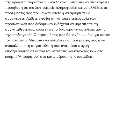
περιγράφεται παραπάνω. Εναλλακτικά, μπορείτε να αποκτήσετε
δικτύων του ΤΟΕΒ Ταυρωπού μέσω του
πρόσβαση σε πιο λεπτομερείς πληροφορίες και να αλλάξετε τις
προγράμματος «ΥΔΩΡ 2.0»
προτιμήσεις σας πριν συναινέσετε ή να αρνηθείτε να
συναινέσετε.
Λάβετε υπόψη ότι κάποια επεξεργασία των
προσωπικών σας δεδομένων ενδέχεται να μην απαιτεί τη
Τελευταίες Ειδήσεις Σήμερα
συγκατάθεσή σας, αλλά έχετε το δικαίωμα να αρνηθείτε αυτήν
την επεξεργασία. Οι προτιμήσεις σας θα ισχύουν μόνο για αυτόν
τον ιστότοπο. Μπορείτε να αλλάξετε τις προτιμήσεις σας ή να
Ακολούθησε την εφημερίδα ΝΕΟΣ
ανακαλέσετε τη συγκατάθεσή σας ανά πάσα στιγμή
ΑΓΩΝ στο Google News!
επιστρέφοντας σε αυτόν τον ιστότοπο και κάνοντας κλικ στο
κουμπί "Απορρήτου" στο κάτω μέρος της ιστοσελίδας.
Όλες οι εξελίξεις στην περιοχή της
Καρδίτσας και ευρύτερα της Θεσσαλίας
ΠΡΟΗΓΟΥΜΕΝΟ ΑΡΘΡΟ
ΕΠΟΜΕΝΟ ΑΡΘΡΟ
Δεληγιάννης: «Αυτή η ομάδα
Μελέτη για την ανατολική
ανήκει στην κοινωνία της
κερκίδα του Δημοτικού
Καρδίτσας» (video)
Σταδίου Καρδίτσας θα
χρηματοδοτήσει ο Δήμος