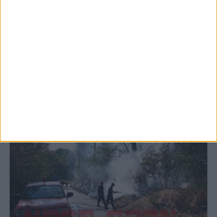
5 Αυγούστου 2026, 6:14 μμ
Παρανάλωμα του πυρός έγινε ΙΧ έξω από
το Μορφοβούνι, έσπευσε η Πυροσβεστική
(ΦΩΤΟ)
ΚΑΡΔΙΤΣΑ