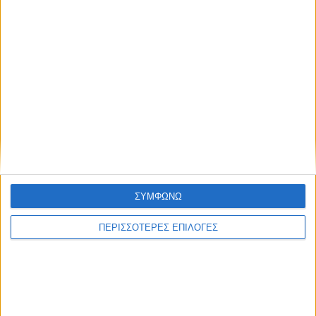
ΣΥΜΦΩΝΩ
ΚΑΡΔΙΤΣΑ
ΠΕΡΙΣΣΟΤΕΡΕΣ ΕΠΙΛΟΓΕΣ
Άρχισε η ιερακοθηρία στο Παυσίλυπο για
τα κορακοειδή (ΒΙΝΤΕΟ)