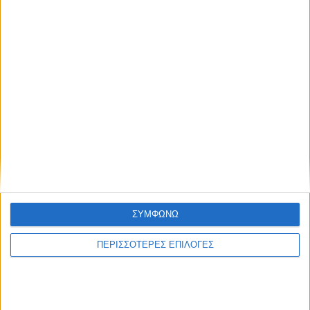
ΣΥΜΦΩΝΩ
ΠΕΡΙΣΣΟΤΕΡΕΣ ΕΠΙΛΟΓΕΣ
ΑΘΛΗΤΙΚΑ
To ρόστερ της Αναγέννησης και οι ρόλοι