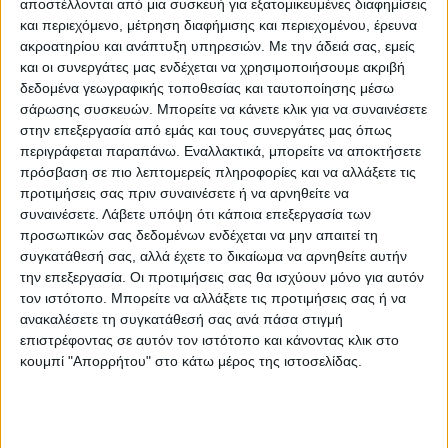
αποστέλλονται από μια συσκευή για εξατομικευμένες διαφημίσεις
Σαλταγιάννης, Παπαϊωάννου 1 (1/2β.),
και περιεχόμενο, μέτρηση διαφήμισης και περιεχομένου, έρευνα
Γκαντής, Κακλαμάνος 9 (3/11τρ.),
ακροατηρίου και ανάπτυξη υπηρεσιών.
Με την άδειά σας, εμείς
Κασιάρης, Θέος 13 (1/1β., 6/8δ., 0/1τρ.),
και οι συνεργάτες μας ενδέχεται να χρησιμοποιήσουμε ακριβή
Δίκαρος, Τσούκας 30 (5/6β., 5/9δ., 5/11τρ.),
δεδομένα γεωγραφικής τοποθεσίας και ταυτοποίησης μέσω
σάρωσης συσκευών. Μπορείτε να κάνετε κλικ για να συναινέσετε
Αναγνωστόπουλος 5 (2/2β., 0/1δ., 1/3τρ.),
στην επεξεργασία από εμάς και τους συνεργάτες μας όπως
Τρ. Ζωιτσάκος.
περιγράφεται παραπάνω. Εναλλακτικά, μπορείτε να αποκτήσετε
πρόσβαση σε πιο λεπτομερείς πληροφορίες και να αλλάξετε τις
προτιμήσεις σας πριν συναινέσετε ή να αρνηθείτε να
συναινέσετε.
Λάβετε υπόψη ότι κάποια επεξεργασία των
προσωπικών σας δεδομένων ενδέχεται να μην απαιτεί τη
συγκατάθεσή σας, αλλά έχετε το δικαίωμα να αρνηθείτε αυτήν
την επεξεργασία. Οι προτιμήσεις σας θα ισχύουν μόνο για αυτόν
τον ιστότοπο. Μπορείτε να αλλάξετε τις προτιμήσεις σας ή να
ανακαλέσετε τη συγκατάθεσή σας ανά πάσα στιγμή
επιστρέφοντας σε αυτόν τον ιστότοπο και κάνοντας κλικ στο
κουμπί "Απορρήτου" στο κάτω μέρος της ιστοσελίδας.