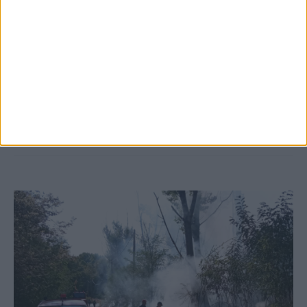
5 Αυγούστου 2026, 6:14 μμ
Παρανάλωμα του πυρός έγινε ΙΧ έξω από
το Μορφοβούνι, έσπευσε η Πυροσβεστική
(ΦΩΤΟ)
ΚΑΡΔΙΤΣΑ