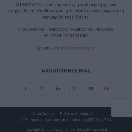
Ο ΝΕΟΣ ΑΓΩΝ είναι η αρχαιότερη καθημερινή πρωινή
εφημερίδα της Καρδίτσας και η 2η μεγαλύτερη περιφερειακή
εφημερίδα της Ελλάδας!
Γ ΑΛΕΞΙΟΥ Α.Ε. - ΔΗΜΟΣΙΟΓΡΑΦΙΚΟΣ ΟΡΓΑΝΙΣΜΟΣ
ΑΡ. ΓΕΜΗ: 19103931000
Επικοινωνία:
info@neosagon.gr
ΑΚΟΛΟΥΘΗΣΕ ΜΑΣ
ΝΑ
Όροι Χρήσης
Πολιτική Απορρήτου
Δήλωση συμμόρφωσης με τη σύσταση (ΕΕ) 2018/334
Copyright
© 2022 ΝΕΟΣ ΑΓΩΝ.
All Right Reserved.