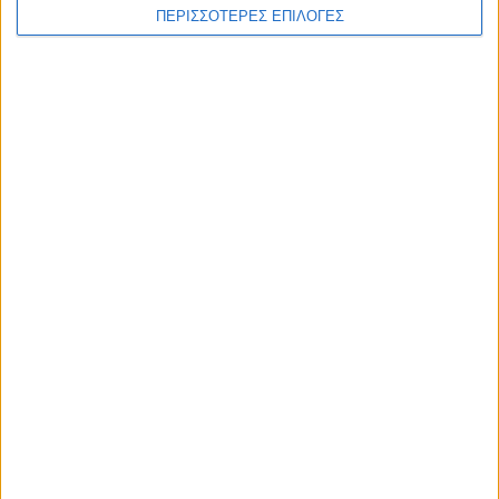
ΠΕΡΙΣΣΟΤΕΡΕΣ ΕΠΙΛΟΓΕΣ
ΕΛΛΑΔΑ
Συλλυπητήριο μήνυμα της Ν.Ε. ΣΥΡΙΖΑ-ΠΣ
Καρδίτσας για την απώλεια του Λεωνίδα
Μητρίτσα