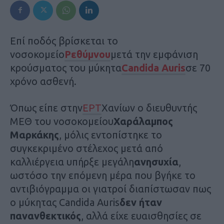
Επί ποδός βρίσκεται το
νοσοκομείο
Ρεθύμνου
μετά την εμφάνιση
κρούσματος του μύκητα
Candida Auris
σε 70
χρόνο ασθενή.
Όπως είπε στην
ΕΡΤ
Χανίων ο διευθυντής
ΜΕΘ του νοσοκομείου
Χαράλαμπος
Μαρκάκης
, μόλις εντοπίστηκε το
συγκεκριμένο στέλεχος μετά από
καλλιέργεια υπήρξε μεγάλη
ανησυχία
,
ωστόσο την επόμενη μέρα που βγήκε το
αντιβιόγραμμα οι γιατροί διαπίστωσαν πως
ο μύκητας Candida Αuris
δεν ήταν
πανανθεκτικός
, αλλά είχε ευαισθησίες σε