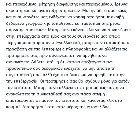
και περιεχόμενο, μέτρηση διαφήμισης και περιεχομένου, έρευνα
Η κ. Μέλλου διευκρίνισε ωστόσο ότι σχεδόν
ακροατηρίου και ανάπτυξη υπηρεσιών.
Με την άδειά σας, εμείς
σε όλες τις μονάδες έχουν υπάρξει κατά
και οι συνεργάτες μας ενδέχεται να χρησιμοποιήσουμε ακριβή
δεδομένα γεωγραφικής τοποθεσίας και ταυτοποίησης μέσω
καιρούς παθογόνα που έχουν μεταδοθεί
σάρωσης συσκευών. Μπορείτε να κάνετε κλικ για να συναινέσετε
ενδονοσοκομειακά.
στην επεξεργασία από εμάς και τους συνεργάτες μας όπως
περιγράφεται παραπάνω. Εναλλακτικά, μπορείτε να αποκτήσετε
πρόσβαση σε πιο λεπτομερείς πληροφορίες και να αλλάξετε τις
«Δεν υπάρχει μονάδα εντατικής
προτιμήσεις σας πριν συναινέσετε ή να αρνηθείτε να
θεραπείας διεθνώς που να είναι
συναινέσετε.
Λάβετε υπόψη ότι κάποια επεξεργασία των
αποστειρωμένη, χωρίς κανένα παθογόνο.
προσωπικών σας δεδομένων ενδέχεται να μην απαιτεί τη
Και για να εκφράσω και την προσωπική
συγκατάθεσή σας, αλλά έχετε το δικαίωμα να αρνηθείτε αυτήν
την επεξεργασία. Οι προτιμήσεις σας θα ισχύουν μόνο για αυτόν
μου άποψη, θα προτιμούσα να πάω σε ένα
τον ιστότοπο. Μπορείτε να αλλάξετε τις προτιμήσεις σας ή να
νοσοκομείο όπως ο Ευαγγελισμός, που έχει
ανακαλέσετε τη συγκατάθεσή σας ανά πάσα στιγμή
ανακοινώσει ότι έχει βρει candida στο
επιστρέφοντας σε αυτόν τον ιστότοπο και κάνοντας κλικ στο
κουμπί "Απορρήτου" στο κάτω μέρος της ιστοσελίδας.
παρελθόν, γιατί αυτό σημαίνει ότι οι
γιατροί είναι ενημερωμένοι για να το
ψάξουν, έχουν την εργαστηριακή
δυνατότητα, και έλαβαν γρήγορα μέτρα