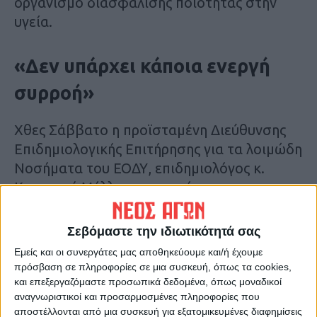
οργανισμό διασφάλισης ποιότητας στην
υγεία.
«Δεν υπάρχει κάποια ενεργή
συρροή»
Χθες Σάββατο η προϊσταμένη Διεύθυνσης
Επιδημιολογικής Επιτήρησης για τα λοιμώδη
Νοσήματα του ΕΟΔΥ, επιδημιολόγος κ.
Κασσιανή Μέλλου αναφερόμενη σε
δηλώσεις επιστημόνων περί εντοπισμού
του συγκεκριμένου παθογόνου στον
Σεβόμαστε την ιδιωτικότητά σας
Ευαγγελισμό και άλλα νοσοκομεία της
Εμείς και οι συνεργάτες μας αποθηκεύουμε και/ή έχουμε
Αθήνας, δήλωσε ότι δεν υπάρχει κάποια
πρόσβαση σε πληροφορίες σε μια συσκευή, όπως τα cookies,
ενεργή συρροή από
Candida Auris
που να έχει
και επεξεργαζόμαστε προσωπικά δεδομένα, όπως μοναδικοί
αναγνωριστικοί και προσαρμοσμένες πληροφορίες που
δηλωθεί.
αποστέλλονται από μια συσκευή για εξατομικευμένες διαφημίσεις