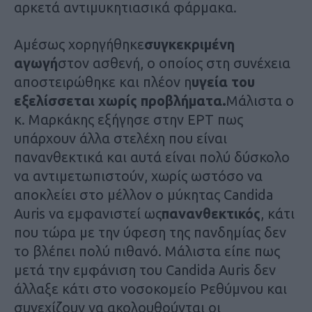
αρκετά αντιμυκητιασικά φάρμακα.
Αμέσως χορηγήθηκε
συγκεκριμένη
αγωγή
στον ασθενή, ο οποίος στη συνέχεια
αποστειρώθηκε και πλέον η
υγεία του
εξελίσσεται χωρίς προβλήματα.
Μάλιστα ο
κ. Μαρκάκης εξήγησε στην ΕΡΤ πως
υπάρχουν άλλα στελέχη που είναι
πανανθεκτικά και αυτά είναι πολύ δύσκολο
να αντιμετωπιστούν, χωρίς ωστόσο να
αποκλείει στο μέλλον ο μύκητας Candida
Αuris να εμφανιστεί ως
πανανθεκτικός
, κάτι
που τώρα με την ύφεση της πανδημίας δεν
το βλέπει πολύ πιθανό. Μάλιστα είπε πως
μετά την εμφάνιση του Candida Αuris δεν
άλλαξε κάτι στο νοσοκομείο Ρεθύμνου και
συνεχίζουν να ακολουθούνται οι