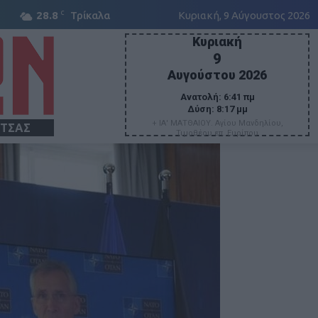
C
28.8
Τρίκαλα
Κυριακή, 9 Αύγουστος 2026
Κυριακή
9
Αυγούστου 2026
Ανατολή:
6:41 πμ
Δύση:
8:17 μμ
+ ΙΑ' ΜΑΤΘΑΙΟΥ. Αγίου Μανδηλίου,
ΙΤΣΑΣ
Τιμοθέου επ. Ευρίπου