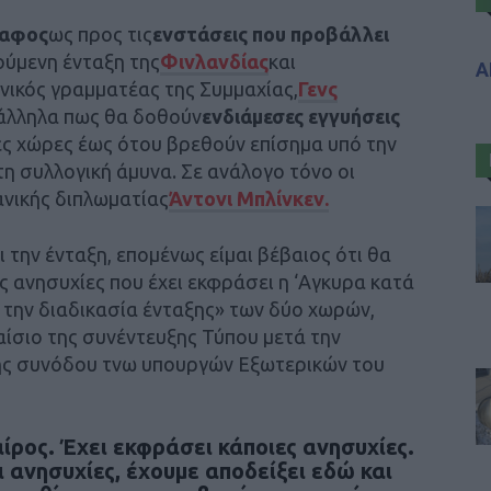
δαφος
ως προς τις
ενστάσεις που προβάλλει
ύμενη ένταξη της
Φινλανδίας
και
Α
νικός γραμματέας της Συμμαχίας,
Γενς
ράλληλα πως θα δοθούν
ενδιάμεσες εγγυήσεις
ές χώρες έως ότου βρεθούν επίσημα υπό την
η συλλογική άμυνα. Σε ανάλογο τόνο οι
ανικής διπλωματίας
Άντονι Μπλίνκεν.
 την ένταξη, επομένως είμαι βέβαιος ότι θα
 ανησυχίες που έχει εκφράσει η ‘Αγκυρα κατά
 την διαδικασία ένταξης» των δύο χωρών,
αίσιο της συνέντευξης Τύπου μετά την
ης συνόδου τνω υπουργών Εξωτερικών του
ίρος. Έχει εκφράσει κάποιες ανησυχίες.
 ανησυχίες, έχουμε αποδείξει εδώ και