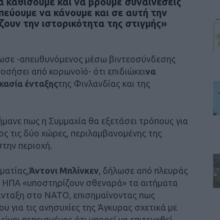
α καθίσουμε και να βρούμε συναινέσεις
εύουμε να κάνουμε και σε αυτή την
ζουν την ιστορικότητα της στιγμής»
λωσε -απευθυνόμενος μέσω βιντεοσύνδεσης
οσήσει από κορωνοϊό- ότι επιδιώκει
να
ικασία ένταξης
της Φινλανδίας και της
ήμανε πως η Συμμαχία θα εξετάσει τρόπους για
ος τις δύο χώρες, περιλαμβανομένης της
την περιοχή.
ματίας,
Άντονι Μπλίνκεν
, δήλωσε από πλευράς
οι ΗΠΑ «υποστηρίζουν σθεναρά» τα αιτήματα
 ένταξη στο ΝΑΤΟ, επισημαίνοντας πως
υ για τις ανησυχίες της Άγκυρας σχετικά με
ίναι πεπεισμένος ότι μπορεί να επιτευχθεί