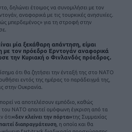
το, δηλώνει έτοιμος να συνομιλήσει με τον
τογάν, αναφορικά με τις τουρκικές ανησυχίες.
φρώς μπερδεμένος» για τη στροφή στην
σε.
ναι μία ξεκάθαρη απάντηση, είμαι
ση με τον πρόεδρο Ερντογάν αναφορικά
ωσε την Κυριακή ο Φινλανδός πρόεδρος.
ίσημα ότι θα ζητήσει την ένταξή της στο ΝΑΤΟ
λουθήσει εντός της ημέρας το παράδειγμά της,
ς στην Ουκρανία.
μπορεί να αποτελέσουν εμπόδιο, καθώς
 του ΝΑΤΟ απαιτεί ομόφωνη έγκριση από τα
ν ότι
«δεν κλείνει την πόρτα»
της Συμμαχίας
παιτεί διαπραγμάτευση
, η οποία και θα
ωκόμενη fast-track διαδικασία προσχώρησης