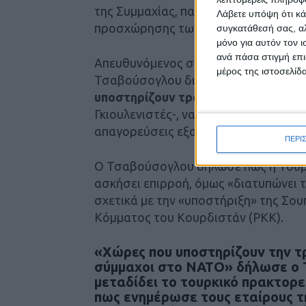
της Συμμαχίας, παρέθεσε εντούτοις 
Λάβετε υπόψη ότι κά
προσχώρησης των δύο σκανδιναβικών
συγκατάθεσή σας, αλ
μόνο για αυτόν τον 
ανά πάσα στιγμή επι
Απευθυνόμενος στους δημοσιογράφο
μέρος της ιστοσελίδα
Τσαβούσογλου διαμήνυσε πως Σουηδί
υποστηρίζουν τρομοκρατικές οργαν
Γκιουλενιστές-, να παράσχουν ξεκάθ
απαγορεύσεις εξαγωγών προς την Το
ΠΕΡΙ
Ο Τσαβούσογλου δήλωσε πως η Τουρκί
ασκήσει επιρροή, όμως «διατυπώνει τη
σχετικά με την «υποστήριξη» της Σου
Κόμματος του Κουρδιστάν (PKK).
«Xώρες που υποστηρίζουν την τ
σύμμαχοι στο ΝΑΤΟ» δήλωσε ο 
μεταδίδει το τουρκικό πρακτορε
πως ενημέρωσε τους εταίρους τ