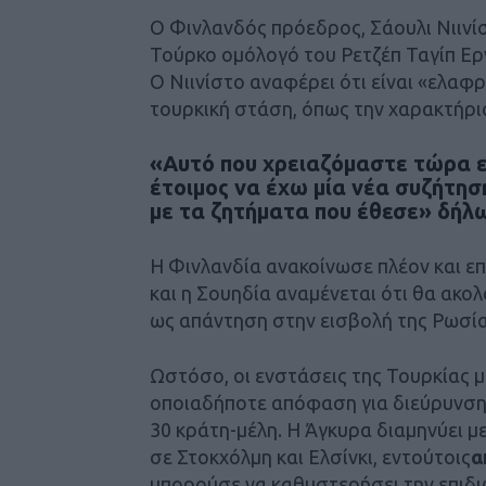
Ο Φινλανδός πρόεδρος, Σάουλι Νιινίσ
Τούρκο ομόλογό του Ρετζέπ Ταγίπ Ερν
Ο Νιινίστο αναφέρει ότι είναι «ελα
τουρκική στάση, όπως την χαρακτήρι
«Αυτό που χρειαζόμαστε τώρα εί
έτοιμος να έχω μία νέα συζήτη
με τα ζητήματα που έθεσε» δήλ
Η Φινλανδία ανακοίνωσε πλέον και επ
και η Σουηδία αναμένεται ότι θα ακο
ως απάντηση στην εισβολή της Ρωσία
Ωστόσο, οι ενστάσεις της Τουρκίας 
οποιαδήποτε απόφαση για διεύρυνση
30 κράτη-μέλη. Η Άγκυρα διαμηνύει με
σε Στοκχόλμη και Ελσίνκι, εντούτοις
α
μπορούσε να καθυστερήσει την επιδι