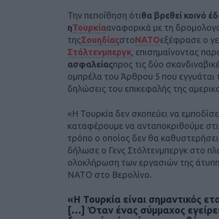
Την πεποίθηση ότι
θα βρεθεί κοινό έ
η
Τουρκία
αναφορικά με τη δρομολογο
της
Σουηδίας
στο
ΝΑΤΟ
εξέφρασε ο γε
Στόλτενμπεργκ
, επισημαίνοντας πα
ασφαλείας
προς τις δύο σκανδιναβικ
ομπρέλα του Άρθρου 5 που εγγυάται τ
δηλώσεις του επικεφαλής της αμερικ
«Η Τουρκία δεν σκοπεύει να εμποδίσει
καταφέρουμε να ανταποκριθούμε στις
τρόπο ο οποίος δεν θα καθυστερήσει
δήλωσε ο Γενς Στόλτενμπεργκ στο πλ
ολοκλήρωση των εργασιών της άτυπ
ΝΑΤΟ στο Βερολίνο.
«Η Τουρκία είναι σημαντικός ετα
[…] Όταν ένας σύμμαχος εγείρει