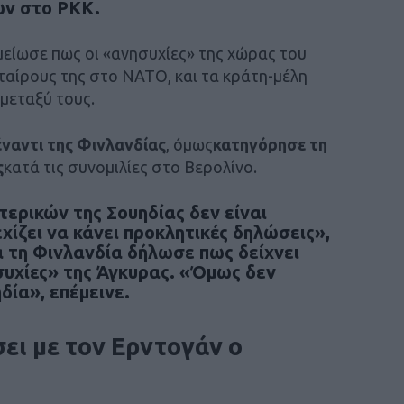
ών στο PKK.
είωσε πως οι «ανησυχίες» της χώρας του
ταίρους της στο ΝΑΤΟ, και τα κράτη-μέλη
 μεταξύ τους.
έναντι της Φινλανδίας
, όμως
κατηγόρησε τη
ς
κατά τις συνομιλίες στο Βερολίνο.
ερικών της Σουηδίας δεν είναι
χίζει να κάνει προκλητικές δηλώσεις»,
α τη Φινλανδία δήλωσε πως δείχνει
συχίες» της Άγκυρας. «Όμως δεν
δία», επέμεινε.
ει με τον Ερντογάν ο