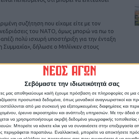
ιμένη συζήτηση που είχαμε είτε με τον
υνεδριάσεις του ΝΑΤΟ, όμως μπορώ να πω το
ραπέζι πολύ ισχυρή υποστήριξη για την ένταξη
τη Συμμαχία», δήλωσε ο Μπλίνκεν στους
ράξουν, είμαι εντελώς πεπεισμένως ότι θα
.
Σεβόμαστε την ιδιωτικότητά σας
άτες μας αποθηκεύουμε και/ή έχουμε πρόσβαση σε πληροφορίες σε μια
 – Στο «στόχαστρο» η Σουηδία
ργαζόμαστε προσωπικά δεδομένα, όπως μοναδικοί αναγνωριστικοί και 
στέλλονται από μια συσκευή για εξατομικευμένες διαφημίσεις και περ
ης τρομοκρατίας» εκ μέρους της Φινλανδίας
εχομένου, έρευνα ακροατηρίου και ανάπτυξη υπηρεσιών.
Με την άδειά σα
χεται να χρησιμοποιήσουμε ακριβή δεδομένα γεωγραφικής τοποθεσίας 
τουρκικής διπλωματίας, Μεβλούτ
ών. Μπορείτε να κάνετε κλικ για να συναινέσετε στην επεξεργασία απ
 ολοκλήρωσης της άτυπης συνόδου των ΥΠΕΞ
ς περιγράφεται παραπάνω. Εναλλακτικά, μπορείτε να αποκτήσετε πρό
 ανέκαθεν υποστήριζε την ιδέα της επέκτασης
ίες και να αλλάξετε τις προτιμήσεις σας πριν συναινέσετε ή να αρνηθεί