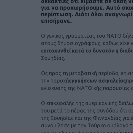
δεκαετίες ότι είμαστε σε θέση ν
για να προχωρήσουμε. Αυτό σκοπ
περίπτωση. Διότι όλοι αναγνωρί
επισήμανε.
Ο γενικός γραμματέας του ΝΑΤΟ δή
στους δημοσιογράφους, καθώς είχε ν
επιταχυνθεί κατά το δυνατόν η διαδ
Σουηδίας.
Ως προς τη μεταβατική περίοδο, επισ
την παροχή
εγγυήσεων ασφαλείας
πρ
ενίσχυσης της ΝΑΤΟϊκής παρουσίας σ
Ο επικεφαλής της αμερικανικής διπλω
του μετά το πέρας της συνόδου ότι 
της Σουηδίας και της Φινλανδίας για
συνομίλησε με τον Τούρκο ομόλογό το
την ένταξη αυτών των δύο χωρών και ε