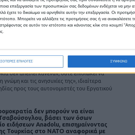
τους «όρους» της προς υποστήριξη της
ποια επεξεργασία των προσωπικών σας δεδομένων ενδέχεται να μην απ
 χωρών στις δομές της Συμμαχίας.
λά έχετε το δικαίωμα να αρνηθείτε αυτήν την επεξεργασία. Οι προτιμήσ
ιστότοπο. Μπορείτε να αλλάξετε τις προτιμήσεις σας ή να ανακαλέσετε
στρέφοντας σε αυτόν τον ιστότοπο και κάνοντας κλικ στο κουμπί "Απ
υς από τη γερμανική πρωτεύουσα, ο Μεβλούτ
ς.
α και Φινλανδία πρέπει
«να πάψουν να
ώσεις»
-αναφερόμενος στο PKK και τους
αρες εγγυήσεις ασφαλείας και να άρουν
υρκία.
ΣΣΟΤΕΡΕΣ ΕΠΙΛΟΓΕΣ
ΣΥΜΦΩΝΩ
α δεν απειλεί κανέναν, ούτε επιδιώκει να
 γνώμη και τις ανησυχίες της», ιδιαίτερα
ηδίας προς τους αυτονομιστές του Εργατικού
ρομοκρατία δεν μπορούν να είναι
Τσαβούσογλου, βάσει των όσων
ίο ειδήσεων Anadolu, επισημαίνοντας
ης Τουρκίας στο ΝΑΤΟ αναφορικά με