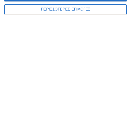
ΠΕΡΙΣΣΟΤΕΡΕΣ ΕΠΙΛΟΓΕΣ
ΕΠΙΚΕΦΑΛΗΣ ΕΙΔΗΣΕΙΣ
8 Αυγούστου 2026, 1:21 μμ