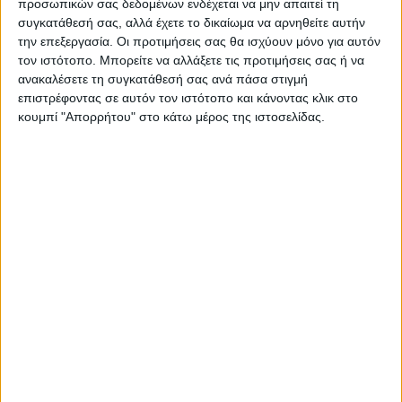
προσωπικών σας δεδομένων ενδέχεται να μην απαιτεί τη
συγκατάθεσή σας, αλλά έχετε το δικαίωμα να αρνηθείτε αυτήν
την επεξεργασία. Οι προτιμήσεις σας θα ισχύουν μόνο για αυτόν
τον ιστότοπο. Μπορείτε να αλλάξετε τις προτιμήσεις σας ή να
ΝΕΟΣ ΑΓΩΝ
ανακαλέσετε τη συγκατάθεσή σας ανά πάσα στιγμή
https://neosagon.gr
επιστρέφοντας σε αυτόν τον ιστότοπο και κάνοντας κλικ στο
κουμπί "Απορρήτου" στο κάτω μέρος της ιστοσελίδας.
Η Αρχαιότερη Καθημερινή Πρωινή Εφημερίδα της Καρδίτσας
ΠΑΡΟΜΟΙΑ ΑΡΘΡΑ