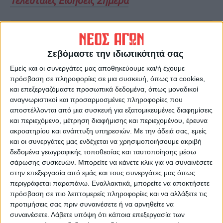
Τελευταίες Ειδήσεις Σήμερα
Ακολούθησε την εφημερίδα ΝΕΟΣ
ΑΓΩΝ στο Google News!
Σεβόμαστε την ιδιωτικότητά σας
Όλες οι εξελίξεις στην περιοχή της
Εμείς και οι συνεργάτες μας αποθηκεύουμε και/ή έχουμε
Καρδίτσας και ευρύτερα της Θεσσαλίας
πρόσβαση σε πληροφορίες σε μια συσκευή, όπως τα cookies,
και επεξεργαζόμαστε προσωπικά δεδομένα, όπως μοναδικοί
αναγνωριστικοί και προσαρμοσμένες πληροφορίες που
ΠΡΟΗΓΟΥΜΕΝΟ ΑΡΘΡΟ
ΕΠΟΜΕΝΟ ΑΡΘΡΟ
αποστέλλονται από μια συσκευή για εξατομικευμένες διαφημίσεις
Mέρα με τη μέρα
Ιανός: Έξι νέες αποφάσεις για
και περιεχόμενο, μέτρηση διαφήμισης και περιεχομένου, έρευνα
συρρικνώνεται...
αποζημιώσεις επιχειρήσεων
ακροατηρίου και ανάπτυξη υπηρεσιών.
Με την άδειά σας, εμείς
και αγροτικών
και οι συνεργάτες μας ενδέχεται να χρησιμοποιήσουμε ακριβή
εκμεταλλεύσεων στο Ν.
δεδομένα γεωγραφικής τοποθεσίας και ταυτοποίησης μέσω
Καρδίτσας
σάρωσης συσκευών. Μπορείτε να κάνετε κλικ για να συναινέσετε
στην επεξεργασία από εμάς και τους συνεργάτες μας όπως
περιγράφεται παραπάνω. Εναλλακτικά, μπορείτε να αποκτήσετε
πρόσβαση σε πιο λεπτομερείς πληροφορίες και να αλλάξετε τις
προτιμήσεις σας πριν συναινέσετε ή να αρνηθείτε να
συναινέσετε.
Λάβετε υπόψη ότι κάποια επεξεργασία των