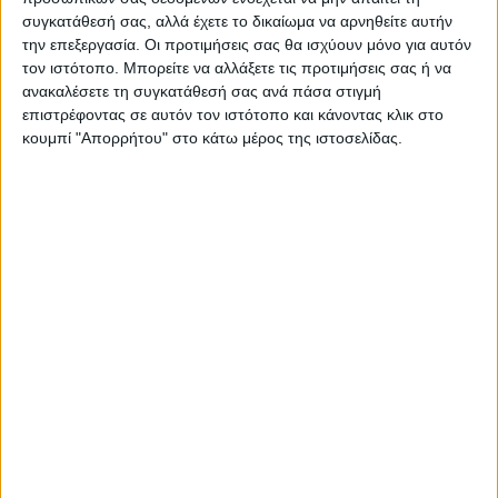
µηχανισµούς χρηµατοδότησης, όπως η
συγκατάθεσή σας, αλλά έχετε το δικαίωμα να αρνηθείτε αυτήν
Πολιτική Συνοχής ή οι επιδοτήσεις αλιείας
την επεξεργασία. Οι προτιμήσεις σας θα ισχύουν μόνο για αυτόν
της ΕΕ- βάσει ενός ενιαίου συνόλου
τον ιστότοπο. Μπορείτε να αλλάξετε τις προτιμήσεις σας ή να
ανακαλέσετε τη συγκατάθεσή σας ανά πάσα στιγμή
κανόνων υλοποίησης για την εκταµίευση
επιστρέφοντας σε αυτόν τον ιστότοπο και κάνοντας κλικ στο
των κεφαλαίων. Μία από τις πιο συµβολικές
κουμπί "Απορρήτου" στο κάτω μέρος της ιστοσελίδας.
αλλαγές είναι η κατάργηση της
µακροχρόνιας δοµής της ΚΑΠ που βασίζεται
σε δύο πυλώνες, µια δοµή που ισχύει από τη
µεταρρύθµιση του 1999. Για τους
«παραδοσιακούς» της ΚΑΠ, αυτό αποτελεί
ένα σηµαντικό πλήγµα. Παρά τη σαφή
λογική πίσω από αυτή την αναθεώρηση –
απλοποίηση του εγχειριδίου κανόνων της ΕΕ
για τη γεωργία – η νέα αρχιτεκτονική των
γεωργικών επιδοτήσεων της ΕΕ θα είναι
από τα πιο σύνθετα στοιχεία του
επερχόµενου προϋπολογισµού της ΕΕ.