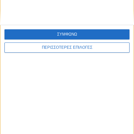
ΣΥΜΦΩΝΩ
ΠΕΡΙΣΣΟΤΕΡΕΣ ΕΠΙΛΟΓΕΣ
ΑΓΡΟΤΙΚΑ
Αναγέννηση του εδάφους με χρήση
βιοτεχνολογικών προϊόντων και εισαγωγή
ψηφιακών τεχνολογιών στη διαχείριση
της βαμβακοκαλλιέργειας