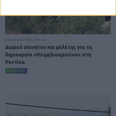
8 Αυγούστου 2026, 9:41 πμ
Δωρεά ακινήτου και μελέτης για τη
δημιουργία «Κειμηλιοαρχείου» στη
Ρεντίνα
ΚΑΡΔΙΤΣΑ