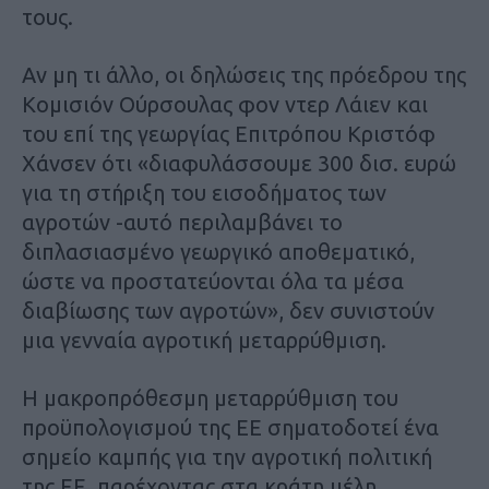
τους.
Αν µη τι άλλο, οι δηλώσεις της πρόεδρου της
Κοµισιόν Ούρσουλας φον ντερ Λάιεν και
του επί της γεωργίας Επιτρόπου Κριστόφ
Χάνσεν ότι «διαφυλάσσουµε 300 δισ. ευρώ
για τη στήριξη του εισοδήµατος των
αγροτών -αυτό περιλαµβάνει το
διπλασιασµένο γεωργικό αποθεµατικό,
ώστε να προστατεύονται όλα τα µέσα
διαβίωσης των αγροτών», δεν συνιστούν
µια γενναία αγροτική µεταρρύθµιση.
H µακροπρόθεσµη µεταρρύθµιση του
προϋπολογισµού της ΕΕ σηµατοδοτεί ένα
σηµείο καµπής για την αγροτική πολιτική
της ΕΕ, παρέχοντας στα κράτη µέλη