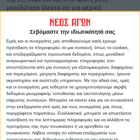
µεγαλύτερο έλεγχο σε µια µερική
επανεθνικοποίηση των γεωργικών
επιδοτήσεων του µπλοκ. Αυτό που
Σεβόμαστε την ιδιωτικότητά σας
αποκάλυψε στις 16 Ιουλίου η Κοµισιόν
σηµατοδοτεί µόνο το πρώτο στάδιο ενός
Εμείς και οι συνεργάτες μας αποθηκεύουμε και/ή έχουμε
πρόσβαση σε πληροφορίες σε μια συσκευή, όπως τα cookies,
σαρωτικού µετασχηµατισµού που θα
και επεξεργαζόμαστε προσωπικά δεδομένα, όπως μοναδικοί
επαναπροσδιορίσει την Κοινή Αγροτική
αναγνωριστικοί και προσαρμοσμένες πληροφορίες που
Πολιτική στον πυρήνα της.
αποστέλλονται από μια συσκευή για εξατομικευμένες διαφημίσεις
και περιεχόμενο, μέτρηση διαφήμισης και περιεχομένου, έρευνα
ακροατηρίου και ανάπτυξη υπηρεσιών.
Με την άδειά σας, εμείς
Ωστόσο, ο Επίτροπος Γεωργίας της ΕΕ,
και οι συνεργάτες μας ενδέχεται να χρησιμοποιήσουμε ακριβή
Κριστόφ Χάνσεν, αντιµετωπίζει έναν
δεδομένα γεωγραφικής τοποθεσίας και ταυτοποίησης μέσω
δύσκολο δρόµο µπροστά του. Στην καρδιά
σάρωσης συσκευών. Μπορείτε να κάνετε κλικ για να συναινέσετε
στην επεξεργασία από εμάς και τους συνεργάτες μας όπως
της µετατόπισης βρίσκεται µια άνευ
περιγράφεται παραπάνω. Εναλλακτικά, μπορείτε να αποκτήσετε
προηγουµένου απλοποίηση: H ΚΑΠ θα
πρόσβαση σε πιο λεπτομερείς πληροφορίες και να αλλάξετε τις
απορροφηθεί σε ένα ενιαίο ταµείο –
προτιμήσεις σας πριν συναινέσετε ή να αρνηθείτε να
συναινέσετε.
Λάβετε υπόψη ότι κάποια επεξεργασία των
παράλληλα µε προηγουµένως διακριτούς
προσωπικών σας δεδομένων ενδέχεται να μην απαιτεί τη