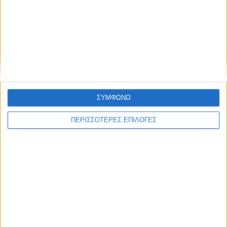
ΝΕΟΣ ΑΓΩΝ
ΣΥΜΦΩΝΩ
https://neosagon.gr
Η Αρχαιότερη Καθημερινή Πρωινή Εφημερίδα της Καρδίτσας
ΠΕΡΙΣΣΟΤΕΡΕΣ ΕΠΙΛΟΓΕΣ
ΘΕΣΣΑΛΙΑ FM