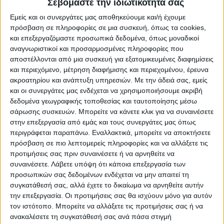
Σεβόμαστε την ιδιωτικότητά σας
Περιφέρεια Θεσσαλίας, το
Εμείς και οι συνεργάτες μας αποθηκεύουμε και/ή έχουμε
Εμποροβιοτεχνικό Επιμελητήριο και ο
πρόσβαση σε πληροφορίες σε μια συσκευή, όπως τα cookies,
και επεξεργαζόμαστε προσωπικά δεδομένα, όπως μοναδικοί
Εμπορικός Σύλλογος Καρδίτσας.
αναγνωριστικοί και προσαρμοσμένες πληροφορίες που
αποστέλλονται από μια συσκευή για εξατομικευμένες διαφημίσεις
και περιεχόμενο, μέτρηση διαφήμισης και περιεχομένου, έρευνα
ακροατηρίου και ανάπτυξη υπηρεσιών.
Με την άδειά σας, εμείς
και οι συνεργάτες μας ενδέχεται να χρησιμοποιήσουμε ακριβή
δεδομένα γεωγραφικής τοποθεσίας και ταυτοποίησης μέσω
σάρωσης συσκευών. Μπορείτε να κάνετε κλικ για να συναινέσετε
στην επεξεργασία από εμάς και τους συνεργάτες μας όπως
περιγράφεται παραπάνω. Εναλλακτικά, μπορείτε να αποκτήσετε
πρόσβαση σε πιο λεπτομερείς πληροφορίες και να αλλάξετε τις
προτιμήσεις σας πριν συναινέσετε ή να αρνηθείτε να
συναινέσετε.
Λάβετε υπόψη ότι κάποια επεξεργασία των
προσωπικών σας δεδομένων ενδέχεται να μην απαιτεί τη
συγκατάθεσή σας, αλλά έχετε το δικαίωμα να αρνηθείτε αυτήν
την επεξεργασία. Οι προτιμήσεις σας θα ισχύουν μόνο για αυτόν
τον ιστότοπο. Μπορείτε να αλλάξετε τις προτιμήσεις σας ή να
ανακαλέσετε τη συγκατάθεσή σας ανά πάσα στιγμή