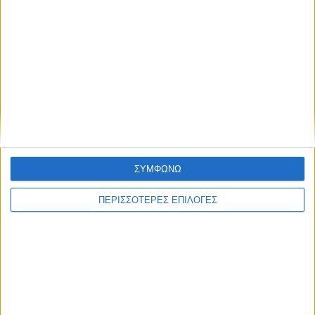
ΚΑΡΔΙΤΣΑ
Υψηλός ο κίνδυνος πυρκαγιάς σήμερα
Κυριακή στο Ν. Καρδίτσας
ΣΥΜΦΩΝΩ
ΠΕΡΙΣΣΟΤΕΡΕΣ ΕΠΙΛΟΓΕΣ