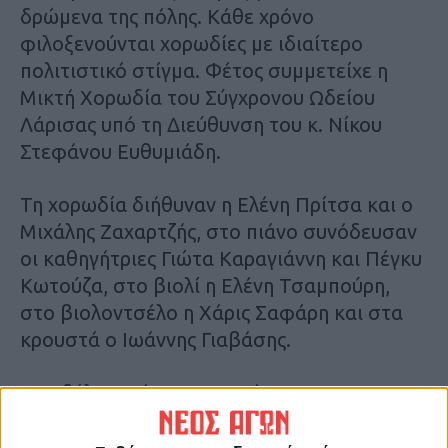
δρώμενα της πόλης. Κάθε χρόνο
φιλοξενούνται χορωδίες με ιδιαίτερο
πολιτιστικό στίγμα. Φέτος συμμετείχε η
Μικτή Χορωδία του Σύγχρονου Ωδείου
Λάρισας υπό τη Διεύθυνση του κ. Νίκου
Στεφάνου Ευθυμιάδη.
Τη χορωδία διήθυναν η Ελένη Πρίτσα και ο
Μιχάλης Ζαχαρτζής, στο πιάνο συνόδευσαν
οι καθηγήτριες Γιώτα Καραγιάννη και Πέγκυ
Κωτούζα, στο βιολί η Ελένη Τσαμπούρη,
στο βιολοντσέλο η Χάρις Σαφάρη και στα
κρουστά ο Ιωάννης Γιαβάσης.
Η εκδήλωση ήταν ενταγμένη στις
Χριστουγεννιάτικες εκδηλώσεις που
συνδιοργανώνουν ο Δήμος Καρδίτσας, η