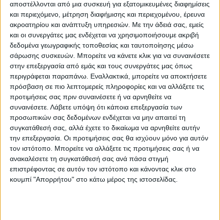
αποστέλλονται από μια συσκευή για εξατομικευμένες διαφημίσεις
και περιεχόμενο, μέτρηση διαφήμισης και περιεχομένου, έρευνα
ακροατηρίου και ανάπτυξη υπηρεσιών.
Με την άδειά σας, εμείς
Ακόμη συμμετείχε το Κέντρο Διαχείρισης
και οι συνεργάτες μας ενδέχεται να χρησιμοποιήσουμε ακριβή
δεδομένα γεωγραφικής τοποθεσίας και ταυτοποίησης μέσω
Κρίσεων του «Χαμόγελου του Παιδιού» σε
σάρωσης συσκευών. Μπορείτε να κάνετε κλικ για να συναινέσετε
συνεργασία με την Ελληνική ομάδα
στην επεξεργασία από εμάς και τους συνεργάτες μας όπως
διάσωσης Καρδίτσας, Λάρισας και Τρικάλων
περιγράφεται παραπάνω. Εναλλακτικά, μπορείτε να αποκτήσετε
με τη συνδρομή μάλιστα δύο
πρόσβαση σε πιο λεπτομερείς πληροφορίες και να αλλάξετε τις
προτιμήσεις σας πριν συναινέσετε ή να αρνηθείτε να
εκπαιδευμένων σκύλων, την Αστυνομία και
συναινέσετε.
Λάβετε υπόψη ότι κάποια επεξεργασία των
κυρίως με τις εθελοντικές ομάδες των
προσωπικών σας δεδομένων ενδέχεται να μην απαιτεί τη
συγχωριανών και συνολικότερα της τοπικής
συγκατάθεσή σας, αλλά έχετε το δικαίωμα να αρνηθείτε αυτήν
την επεξεργασία. Οι προτιμήσεις σας θα ισχύουν μόνο για αυτόν
κοινωνίας.
τον ιστότοπο. Μπορείτε να αλλάξετε τις προτιμήσεις σας ή να
ανακαλέσετε τη συγκατάθεσή σας ανά πάσα στιγμή
Η ευρύτερη περιοχή έχει «χτενιστεί» αφού
επιστρέφοντας σε αυτόν τον ιστότοπο και κάνοντας κλικ στο
έχουν ερευνηθεί δρόμοι, χαντάκια και
κουμπί "Απορρήτου" στο κάτω μέρος της ιστοσελίδας.
σημεία του ποταμού, χωρίς όμως κάποιο
αποτέλεσμα που μπορεί να οδηγήσει στον
εντοπισμό του.