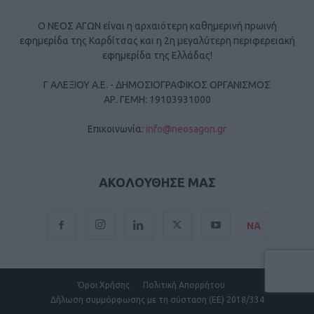
Ο ΝΕΟΣ ΑΓΩΝ είναι η αρχαιότερη καθημερινή πρωινή
εφημερίδα της Καρδίτσας και η 2η μεγαλύτερη περιφερειακή
εφημερίδα της Ελλάδας!
Γ ΑΛΕΞΙΟΥ Α.Ε. - ΔΗΜΟΣΙΟΓΡΑΦΙΚΟΣ ΟΡΓΑΝΙΣΜΟΣ
ΑΡ. ΓΕΜΗ: 19103931000
Επικοινωνία:
info@neosagon.gr
ΑΚΟΛΟΥΘΗΣΕ ΜΑΣ
ΝΑ
Όροι Χρήσης
Πολιτική Απορρήτου
Δήλωση συμμόρφωσης με τη σύσταση (ΕΕ) 2018/334