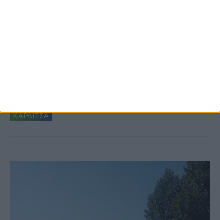
6 Αυγούστου 2026, 10:11 πμ
Ξεκινά η κατεδάφιση ετοιμόρροπων
κτιρίων σε Αγναντερό και Ριζοβούνι
ΚΑΡΔΙΤΣΑ