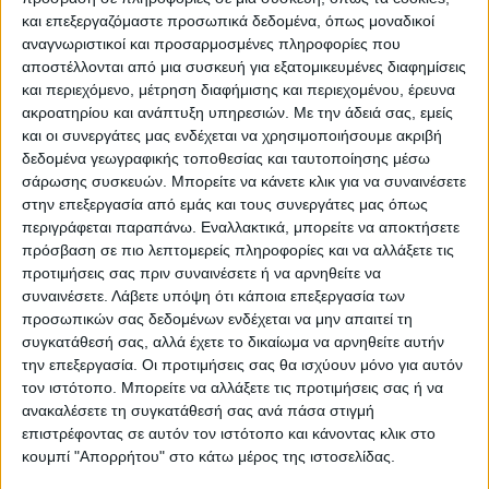
Συνεχάρη τη Δημοτική Αρχή και δήλωσε
και επεξεργαζόμαστε προσωπικά δεδομένα, όπως μοναδικοί
αναγνωριστικοί και προσαρμοσμένες πληροφορίες που
μεταξύ άλλων: «Τη συμπεριληπτική παιδική
αποστέλλονται από μια συσκευή για εξατομικευμένες διαφημίσεις
χαρά φρόντισε ο Δήμος και χρηματοδότησε,
και περιεχόμενο, μέτρηση διαφήμισης και περιεχομένου, έρευνα
σε ένα καινοτόμο σχέδιο συμπερίληψης.
ακροατηρίου και ανάπτυξη υπηρεσιών.
Με την άδειά σας, εμείς
Δεν είναι μια κενή κουβέντα, αλλά έχει να
και οι συνεργάτες μας ενδέχεται να χρησιμοποιήσουμε ακριβή
δεδομένα γεωγραφικής τοποθεσίας και ταυτοποίησης μέσω
κάνει με το πως βλέπουμε το συμπολίτη
σάρωσης συσκευών. Μπορείτε να κάνετε κλικ για να συναινέσετε
μας. Έναν συμπολίτη που δεν αποκλείουμε
στην επεξεργασία από εμάς και τους συνεργάτες μας όπως
και δεν τον διαφοροποιούμε. Αυτό κάνει
περιγράφεται παραπάνω. Εναλλακτικά, μπορείτε να αποκτήσετε
πρόσβαση σε πιο λεπτομερείς πληροφορίες και να αλλάξετε τις
πράξει σήμερα ο Δήμαρχος που έχει ισχυρό
προτιμήσεις σας πριν συναινέσετε ή να αρνηθείτε να
ενδιαφέρον για τα κοινωνικά ζητήματα».
συναινέσετε.
Λάβετε υπόψη ότι κάποια επεξεργασία των
προσωπικών σας δεδομένων ενδέχεται να μην απαιτεί τη
συγκατάθεσή σας, αλλά έχετε το δικαίωμα να αρνηθείτε αυτήν
την επεξεργασία. Οι προτιμήσεις σας θα ισχύουν μόνο για αυτόν
τον ιστότοπο. Μπορείτε να αλλάξετε τις προτιμήσεις σας ή να
ανακαλέσετε τη συγκατάθεσή σας ανά πάσα στιγμή
επιστρέφοντας σε αυτόν τον ιστότοπο και κάνοντας κλικ στο
κουμπί "Απορρήτου" στο κάτω μέρος της ιστοσελίδας.