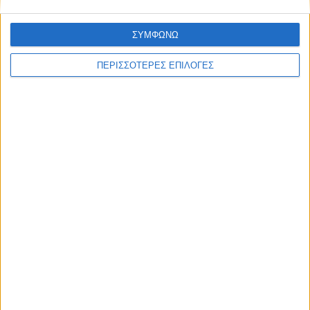
ΣΥΜΦΩΝΩ
ΠΕΡΙΣΣΟΤΕΡΕΣ ΕΠΙΛΟΓΕΣ
ΚΑΡΔΙΤΣΑ
Άρχισε η ιερακοθηρία στο Παυσίλυπο για
τα κορακοειδή (ΒΙΝΤΕΟ)